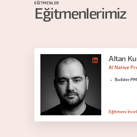
EĞITMENLER
Eğitmenlerimiz
Altan Ku
AI Native P
Builder PM:
Eğitmeni İnce