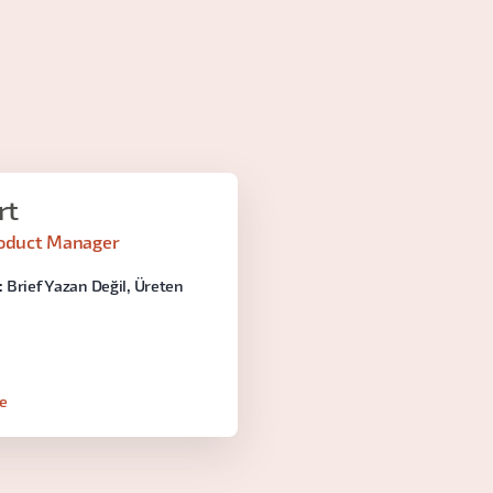
rt
roduct Manager
 Brief Yazan Değil, Üreten
le