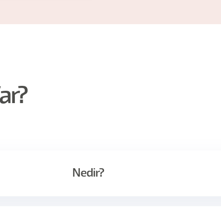
ar?
Nedir?
 brief getirir; konuşma “bunu yapalım mı, ne zaman, kim yapac