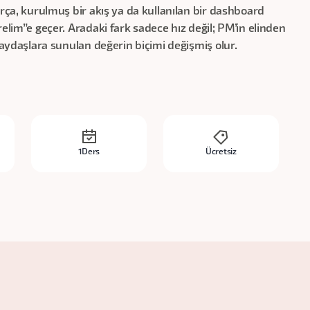
arça, kurulmuş bir akış ya da kullanılan bir dashboard
elim”e geçer. Aradaki fark sadece hız değil; PM’in elinden
paydaşlara sunulan değerin biçimi değişmiş olur.
i
1
Ders
Ücretsiz