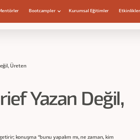
Mentörler
Bootcampler
Kurumsal Eğitimler
Etkinlikle
n
eğil, Üreten
rief Yazan Değil,
ef getirir; konuşma “bunu yapalım mı, ne zaman, kim