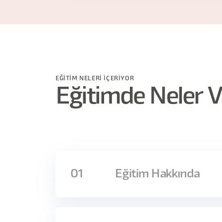
EĞİTİM NELERİ İÇERİYOR
Eğitimde Neler V
01
Eğitim Hakkında
İki PM aynı sorunla masaya gelir. Biri bir