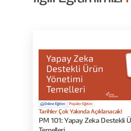
etiketleme) Claude ajanlarına devretmesi gi
çağında denemek istediğim araç ve yönteml
oyun alanı niteliğindeki mobil uygulama canl
sürdürüldüğü, Claude’un arayüz ve tasarım 
yaradığı. Vakaların ortak ekseni: çıktının
değere döndüğü, ve refleksin sınırının 
etmenin disiplini).
Online Eğitim
Popüler Eğitim
Tarihler Çok Yakında Açıklanacak!
PM 101: Yapay Zeka Destekli 
Temelleri