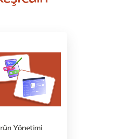
bi farklı Builder PM örnekleri eklenebilir. Bunların yanında, A
eri test edebildiğim, tek başıma geliştirmekte olduğum kişis
ı bir referans olarak işlenir: Builder refleksinin tek başına na
üretiminde nasıl kullanıldığı, hangi araçların hangi noktada 
 ekibe ve yönetime nasıl aktarıldığı, hangi noktada gerçek katm
nerede korunduğu (developerlığa kaymadan PM kalmaya devam
Ürün Yönetimi