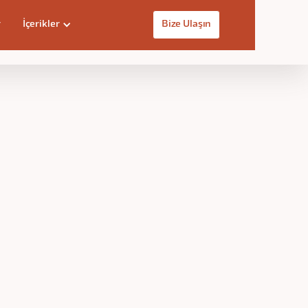
r
İçerikler
Bize Ulaşın
Eğitim Videosuna Ulaş