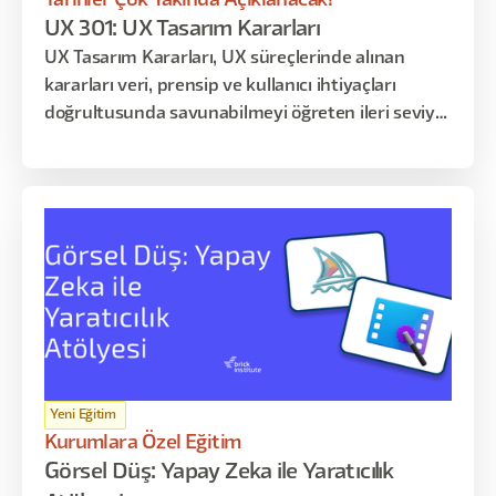
Tarihler Çok Yakında Açıklanacak!
UX 301: UX Tasarım Kararları
UX Tasarım Kararları, UX süreçlerinde alınan
kararları veri, prensip ve kullanıcı ihtiyaçları
doğrultusunda savunabilmeyi öğreten ileri seviye
uzmanlık eğitimidir. Katılımcılar yalnızca tasarım
üretmeyi değil, alınan kararların nedenlerini
açıklamayı ve paydaşlara aktarabilmeyi öğrenir.
Program davranışsal tasarım, bilgi mimarisi,
pattern seçimi, test sentezi ve karar savunması
üzerine kuruludur.
Yeni Eğitim
Kurumlara Özel Eğitim
Görsel Düş: Yapay Zeka ile Yaratıcılık