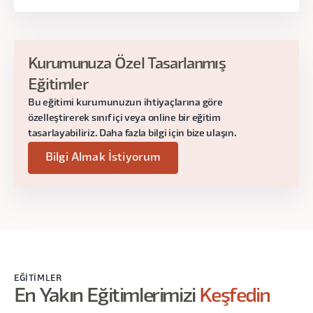
Variable ve Token kullanarak Renk Sistemi
Oluşturma
Kurumunuza Özel Tasarlanmış
Figmada oluşturulan değişkenlerin ve
Eğitimler
token’ların CSS’de tanımlanması
Bu eğitimi kurumunuzun ihtiyaçlarına göre
Responsive Text Kullanımı
özelleştirerek sınıf içi veya online bir eğitim
tasarlayabiliriz. Daha fazla bilgi için bize ulaşın.
Bilgi Almak İstiyorum
Gün:
6 Ağustos Çarşamba
Saat:
19.00 - 21.00
3. Ders
EĞITIMLER
Figma ile HTML ve CSS Workshop II
En Yakın Eğitimlerimizi
Keşfedin
Figma’da Derinlemesine Auto Layout Kullanımı