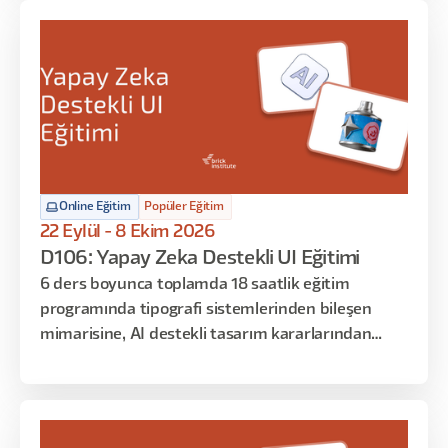
bu eğitim tam da size göre!
Online Eğitim
Popüler Eğitim
22 Eylül - 8 Ekim 2026
D106: Yapay Zeka Destekli UI Eğitimi
6 ders boyunca toplamda 18 saatlik eğitim
programında tipografi sistemlerinden bileşen
mimarisine, AI destekli tasarım kararlarından
geliştirici teslim süreçlerine kadar sistematik UI
tasarımın her katmanına odaklanan uygulamalar
yapılacak. Arayüz tasarımına dair teorik bilgileri
öğrenmekle kalmayacak, tasarım kararlarınızı