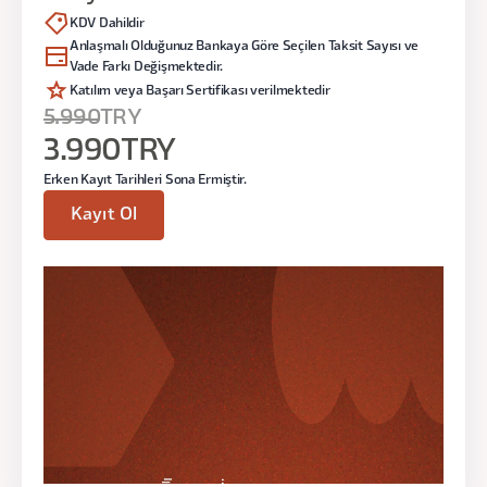
KDV Dahildir
Visual Studio Code ve Eklentilerin Kurulumu
Anlaşmalı Olduğunuz Bankaya Göre Seçilen Taksit Sayısı ve
Vade Farkı Değişmektedir.
Katılım veya Başarı Sertifikası verilmektedir
5.990
TRY
Gün:
4 Ağustos Pazartesi
3.990
TRY
Saat:
19.00 - 21.00
Erken Kayıt Tarihleri Sona Ermiştir.
Kayıt Ol
2. Ders
Figma ile HTML ve CSS Workshop I
Figma’da Responsive Layout Grid Kullanımı
Negative Space’in Önemi ve Margin-Padding
Kullanımı
Variable ve Token kullanarak spacing(boşluk)
Sistemi Oluşturma