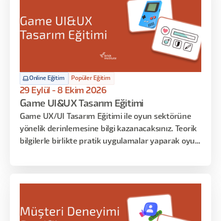
matematiksel temelle savunmayı ve AI araçlarını
iş akışınıza entegre etmeyi de öğreneceksiniz.
Online Eğitim
Popüler Eğitim
29 Eylül - 8 Ekim 2026
Game UI&UX Tasarım Eğitimi
Game UX/UI Tasarım Eğitimi ile oyun sektörüne
yönelik derinlemesine bilgi kazanacaksınız. Teorik
bilgilerle birlikte pratik uygulamalar yaparak oyun
ekranlarının tasarım süreçlerini deneyimleyecek
ve sadece oyun stüdyolarında bilinen teknik
bilgileri öğreneceksiniz. Eğitimin sonunda, oyun
stüdyosunda UX/UI tasarımcısının üstlendiği tüm
rolleri ve iş akışlarını öğrenmiş ve uygulamış
olacaksınız.