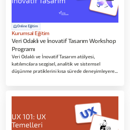
Online Eğitim
Kurumsal Eğitim
Veri Odaklı ve İnovatif Tasarım Workshop
Programı
Veri Odaklı ve İnovatif Tasarım atölyesi,
katılımcılara sezgisel, analitik ve sistemsel
düşünme pratiklerini kısa sürede deneyimleyerek
öğrenme fırsatı sunar. Bu yoğunlaştırılmış
içerikte, kullanıcı verilerinden iç görü üretme,
veriye dayalı tasarım kararları alma ve spekülatif
senaryolarla inovatif çözüm üretme becerileri
atölye uygulamaları üzerinden geliştirilir.