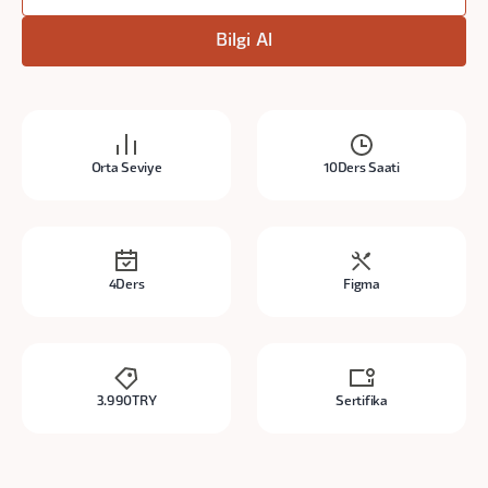
Bilgi Al
Orta Seviye
10
Ders Saati
4
Ders
Figma
3.990
TRY
Sertifika