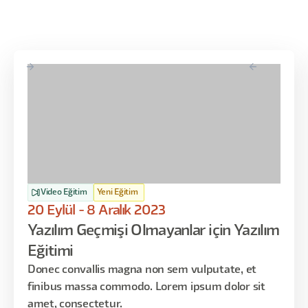
Figma’da Değişkenler Yardımıyla Responsive
Tasarım Oluşturma
CSS Flexbox Yapısı ve Auto Layout İlişkisi
CSS Grid Yapısı
Break Points ve CSS Medya Sorguları
Container Query nedir ve hangi amaçla
kullanılır?
Video Eğitim
Yeni Eğitim
20 Eylül - 8 Aralık 2023
Gün:
11 Ağustos Pazartesi
Yazılım Geçmişi Olmayanlar için Yazılım
Saat:
19.00 - 21.00
Eğitimi
Donec convallis magna non sem vulputate, et
finibus massa commodo. Lorem ipsum dolor sit
4. Ders
amet, consectetur.