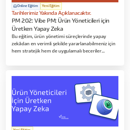
Online Eğitim
Yeni Eğitim
Tarihlerimiz Yakında Açıklanacaktır.
PM 202: Vibe PM: Ürün Yöneticileri için
Üretken Yapay Zeka
Bu eğitim, ürün yönetimi süreçlerinde yapay
zekâdan en verimli şekilde yararlanabilmeniz için
hem stratejik hem de uygulamalı beceriler
kazandırmayı amaçlar. Katılımcılar, fikir oluşturma
aşamasından ürünün piyasaya sürülmesine kadar
geçen tüm adımlarda AI araçlarını etkin şekilde
kullanmayı öğrenir. Program; AI temelleri, PRD
hazırlama ve raporlama, akış haritalama,
otomasyon kurguları, prototipleme ve lansman
öncesi optimizasyon gibi kritik konuları kapsar.