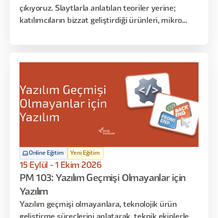
çıkıyoruz. Slaytlarla anlatılan teoriler yerine;
katılımcıların bizzat geliştirdiği ürünleri, mikro
çözümleri ve gerçek kullanım senaryolarını
dinliyoruz. Her oturumda farklı katılımcılar
sahneye çıkarak “ne yaptım, nasıl yaptım, ne işe
yaradı / yaramadı” gibi deneyimlerini paylaşır.
Online Eğitim
Yeni Eğitim
15 Eylül - 1 Ekim 2026
PM 103: Yazılım Geçmişi Olmayanlar için
Yazılım
Yazılım geçmişi olmayanlara, teknolojik ürün
geliştirme süreçlerini anlatarak, teknik ekiplerle