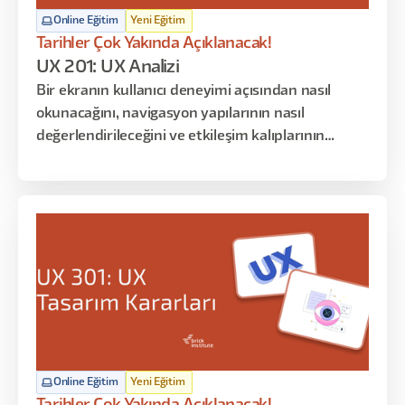
Online Eğitim
Yeni Eğitim
Tarihler Çok Yakında Açıklanacak!
UX 201: UX Analizi
Bir ekranın kullanıcı deneyimi açısından nasıl
okunacağını, navigasyon yapılarının nasıl
değerlendirileceğini ve etkileşim kalıplarının
kullanıcı üzerindeki etkilerini analiz etmeyi
öğrenirsiniz. Bu programın amacı tasarım
üretmek değil; mevcut deneyimleri okumak,
yorumlamak ve bulgulardan anlamlı karar fikirleri
çıkarmaktır.
Online Eğitim
Yeni Eğitim