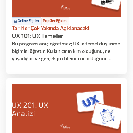
Online Eğitim
Popüler Eğitim
Tarihler Çok Yakında Açıklanacak!
UX 101: UX Temelleri
Bu program araç öğretmez; UX'in temel düşünme
biçimini öğretir. Kullanıcının kim olduğunu, ne
yaşadığını ve gerçek problemin ne olduğunu
anlamaya odaklanır. Persona, User Journey ve
araştırma gibi kavramları ezberletmek yerine
bunların neden var olduğunu ve nasıl birlikte
çalıştığını gösterir.