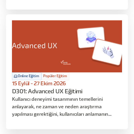
gün, toplamda 16 saat sürecek şekilde tasarlandı.
Araştırma sürecinin her aşamasını planlama,
yürütme, analiz ve sunumla birlikte ele alacağınız
bu eğitimde, yapay zeka destekli modern
araştırma tekniklerini de öğreneceksiniz.
Online Eğitim
Popüler Eğitim
15 Eylül - 27 Ekim 2026
D301: Advanced UX Eğitimi
Kullanıcı deneyimi tasarımının temellerini
anlayarak, ne zaman ve neden araştırma
yapılması gerektiğini, kullanıcıları anlamanın
neden önemli olduğunu ve kullanıcılar için nasıl
empati oluşturulduğunu keşfetmek istiyorsanız,