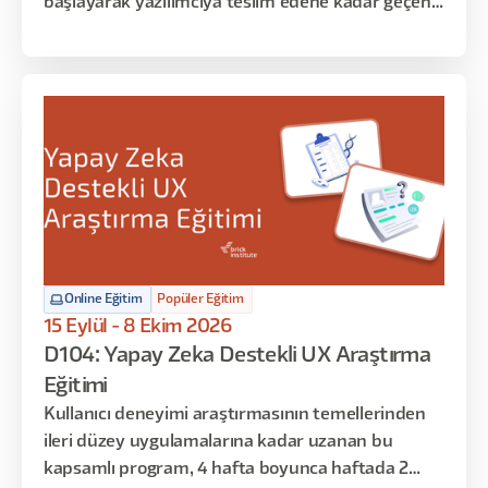
başlayarak yazılımcıya teslim edene kadar geçen
süreci deneyimleyecekler. Bu eğitim sonrasında
ise istedikleri konseptte arayüzleri kullanıcı
deneyimini de gözeterek tasarlamayı öğrenmiş
olacaklar. Eğitimin ilk dersi Figma uygulamasına
giriş niteliğinde olup, başlangıç seviyesindeki
katılımcılar ile orta seviyedeki katılımcıları aynı
seviyeye getirmeyi amaçlamaktadır. Sonraki
haftalarda bu temel bilgileri uygulamalı örneklerle
zenginleştirip Figma’ya hakim olacağız. Son
bölümde ise Figma’nın temel yapı taşlarını öğrenip
Online Eğitim
Popüler Eğitim
Design System ve Token mantığı ile bir ürünü
15 Eylül - 8 Ekim 2026
hayata geçireceğiz.
D104: Yapay Zeka Destekli UX Araştırma
Eğitimi
Kullanıcı deneyimi araştırmasının temellerinden
ileri düzey uygulamalarına kadar uzanan bu
kapsamlı program, 4 hafta boyunca haftada 2