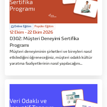
Online Eğitim
Popüler Eğitim
12 Ekim - 22 Ekim 2026
D302: Müşteri Deneyimi Sertifika
Programı
Müşteri deneyiminin şirketleri ve bireyleri nasıl
etkilediğini öğreneceğiniz, müşteri odaklı kültür
yaratma faaliyetlerinin nasıl yapılacağını
inceleyebileceğiniz, müşteri yolculuk haritalarıyla
deneyimi yönetmeyi -uygulama yoluyla-
keşfedeceğiniz dopdolu 12 saatlik bir program sizi
bekliyor!