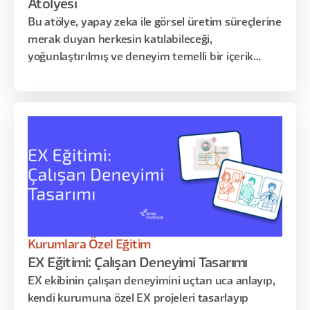
Atölyesi
Bu atölye, yapay zeka ile görsel üretim süreçlerine
merak duyan herkesin katılabileceği,
yoğunlaştırılmış ve deneyim temelli bir içerik
sunar. Katılımcılarla, farklı AI araçlarını kullanarak
kendi üretim süreçlerini başlatmayı, yaratıcı
fikirlerini görsele dönüştürmeyi ve üretim
kararlarını nasıl verdiklerini analiz etmeyi
deneyimleyeceğiz.
Kurumlara Özel Eğitim
EX Eğitimi: Çalışan Deneyimi Tasarımı
EX ekibinin çalışan deneyimini uçtan uca anlayıp,
kendi kurumuna özel EX projeleri tasarlayıp