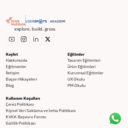
Mobil oyun ve bilgisayar oyunlarının User
Research süreçlerindeki farklılaşmayı,
Küçük stüdyoların minimum yatırım ve
eforla yapay zeka yardımıyla nasıl
explore. build. grow.
araştırmalar tasarlayabileceklerini ve bu
araştırmalarda oyuncularına dair
içgörülere nasıl ulaşabileceklerini
Keşfet
Eğitimler
öğreneceksiniz.
Hakkımızda
Tasarım Eğitimleri
Eğitmenler
Ürün Eğitimleri
İletişim
Kurumsal Eğitimler
Başarı Hikayeleri
UX Okulu
Blog
PM Okulu
Kullanım Koşulları
Çerez Politikası
Kişisel Veri Saklama ve İmha Politikası
KVKK Başvuru Formu
Gizlilik Politikası