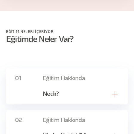
EĞİTİM NELERİ İÇERİYOR
Eğitimde Neler Var?
01
Eğitim Hakkında
Nedir?
Oyun sektöründe birbiriyle yarışan stüdyolara
02
Eğitim Hakkında
her geçen gün bir yenisi eklenirken yarışta
avantajda olan bir kesim var: Oyuncu