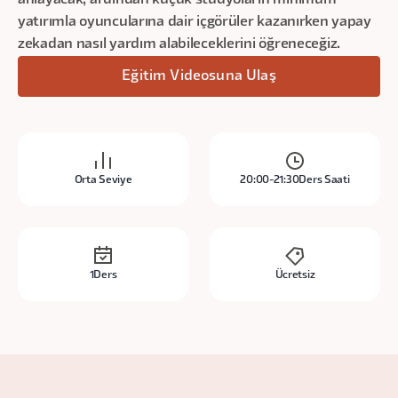
anlayacak, ardından küçük stüdyoların minimum
yatırımla oyuncularına dair içgörüler kazanırken yapay
zekadan nasıl yardım alabileceklerini öğreneceğiz.
Eğitim Videosuna Ulaş
Orta Seviye
20:00-21:30
Ders Saati
1
Ders
Ücretsiz