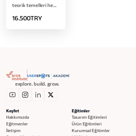
teorik temelleri hem
de pratik becerileri
16.500
TRY
öğrenerek bir
şirkette giriş
seviyesinde Ürün
Yöneticisi olarak
çalışabilecek
düzeyde bilgi ve
yetkinlik
kazanmalarını
hedefler.
explore. build. grow.
Keşfet
Eğitimler
Hakkımızda
Tasarım Eğitimleri
Eğitmenler
Ürün Eğitimleri
İletişim
Kurumsal Eğitimler