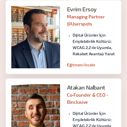
Evrim Ersoy
Managing Partner
@Userspots
Dijital Ürünler İçin
Erişilebilirlik Kültürü:
WCAG 2.2 ile Uyumla,
Rekabet Avantajı Yarat
Eğitmeni İncele
Atakan Nalbant
Co-Founder & CEO -
Binclusive
Dijital Ürünler İçin
Erişilebilirlik Kültürü:
WCAG 2.2 ile Uyumla,