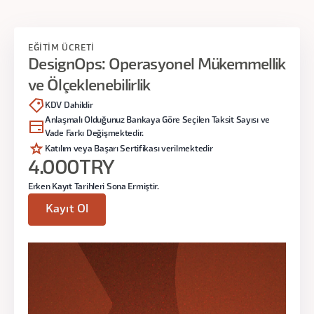
Egzersiz (25 dk):
Problemlerin
haritalandırılması egzersizi.
EĞİTİM ÜCRETİ
DesignOps: Operasyonel Mükemmellik
2. Bölüm: Süreç Optimizasyonu (60 dk)
ve Ölçeklenebilirlik
Teorik Bilgi (10 dk):
KDV Dahildir
Anlaşmalı Olduğunuz Bankaya Göre Seçilen Taksit Sayısı ve
Süreç tasarımı, rollerin
Vade Farkı Değişmektedir.
netleştirilmesi ve darboğazların
Katılım veya Başarı Sertifikası verilmektedir
belirlenmesi üzerine aktarım.
4.000
TRY
Egzersiz (40 dk):
Erken Kayıt Tarihleri Sona Ermiştir.
Süreç Tasarımı:
Mevcut süreçlerin
Kayıt Ol
basit adımlarla haritalandırılması ve
darboğazların deşifresi.
Tartışma atölyesi.
Paylaşım (10 dk):
Süreç haritalarının gruplar arası
sunumu.