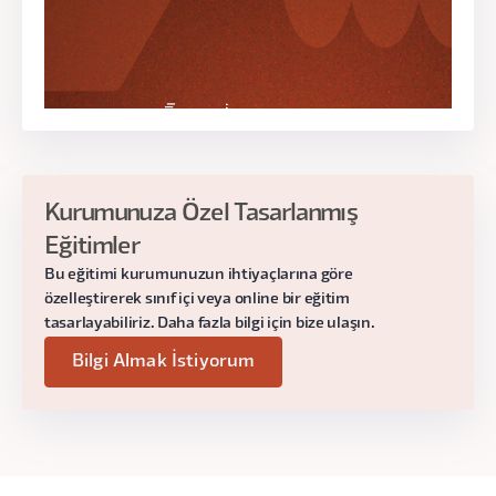
-10 dk Mola-
3. Bölüm: Kaynak Yönetimi ve Yetenek
Gelişimi (55 dk)
Teorik Bilgi (10 dk):
Kurumunuza Özel Tasarlanmış
Yetenek matrisi oluşturma, ekip
Eğitimler
yetkinliklerini analiz etme ve kaynak
Bu eğitimi kurumunuzun ihtiyaçlarına göre
yönetimi üzerine teorik bilgi.
özelleştirerek sınıf içi veya online bir eğitim
tasarlayabiliriz. Daha fazla bilgi için bize ulaşın.
Egzersiz (45 dk):
Yetkinlik Analizi:
Ekip üyelerinin
Bilgi Almak İstiyorum
güçlü ve zayıf yönlerini
değerlendirilebileceği yetenek
matrisi çalışması.
Kaynak Kullanımı ve ölçümlenmesi:
Eksik kaynak tespiti ve çözümü