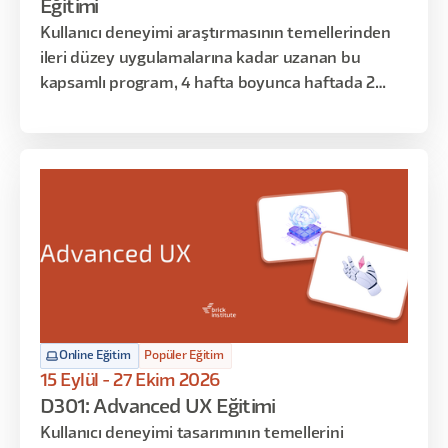
Eğitimi
Kullanıcı deneyimi araştırmasının temellerinden
ileri düzey uygulamalarına kadar uzanan bu
kapsamlı program, 4 hafta boyunca haftada 2
gün, toplamda 16 saat sürecek şekilde tasarlandı.
Araştırma sürecinin her aşamasını planlama,
yürütme, analiz ve sunumla birlikte ele alacağınız
bu eğitimde, yapay zeka destekli modern
araştırma tekniklerini de öğreneceksiniz.
Online Eğitim
Popüler Eğitim
15 Eylül - 27 Ekim 2026
D301: Advanced UX Eğitimi
Kullanıcı deneyimi tasarımının temellerini