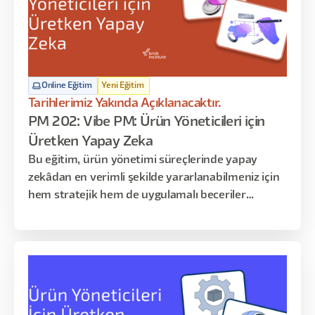
Online Eğitim
Yeni Eğitim
Tarihlerimiz Yakında Açıklanacaktır.
PM 202: Vibe PM: Ürün Yöneticileri için
Üretken Yapay Zeka
Bu eğitim, ürün yönetimi süreçlerinde yapay
zekâdan en verimli şekilde yararlanabilmeniz için
hem stratejik hem de uygulamalı beceriler
kazandırmayı amaçlar. Katılımcılar, fikir oluşturma
aşamasından ürünün piyasaya sürülmesine kadar
geçen tüm adımlarda AI araçlarını etkin şekilde
kullanmayı öğrenir. Program; AI temelleri, PRD
hazırlama ve raporlama, akış haritalama,
otomasyon kurguları, prototipleme ve lansman