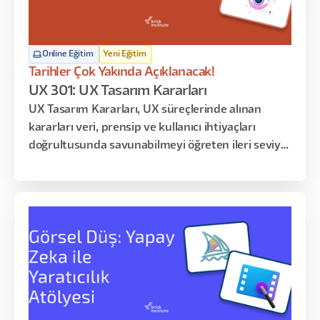
Online Eğitim
Yeni Eğitim
Tarihler Çok Yakında Açıklanacak!
UX 301: UX Tasarım Kararları
UX Tasarım Kararları, UX süreçlerinde alınan
kararları veri, prensip ve kullanıcı ihtiyaçları
doğrultusunda savunabilmeyi öğreten ileri seviye
uzmanlık eğitimidir. Katılımcılar yalnızca tasarım
üretmeyi değil, alınan kararların nedenlerini
açıklamayı ve paydaşlara aktarabilmeyi öğrenir.
Program davranışsal tasarım, bilgi mimarisi,
pattern seçimi, test sentezi ve karar savunması
üzerine kuruludur.