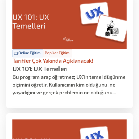
senaryolarla inovatif çözüm üretme becerileri
atölye uygulamaları üzerinden geliştirilir.
Online Eğitim
Popüler Eğitim
Tarihler Çok Yakında Açıklanacak!
UX 101: UX Temelleri
Bu program araç öğretmez; UX'in temel düşünme
biçimini öğretir. Kullanıcının kim olduğunu, ne
yaşadığını ve gerçek problemin ne olduğunu
anlamaya odaklanır. Persona, User Journey ve
araştırma gibi kavramları ezberletmek yerine
bunların neden var olduğunu ve nasıl birlikte
çalıştığını gösterir.