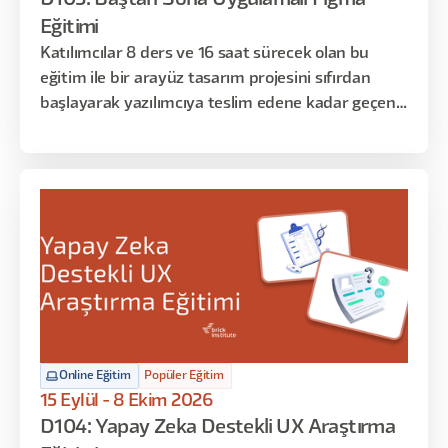
D105: Baştan Sona Uygulamalı Figma
Eğitimi
Katılımcılar 8 ders ve 16 saat sürecek olan bu
eğitim ile bir arayüz tasarım projesini sıfırdan
başlayarak yazılımcıya teslim edene kadar geçen
süreci deneyimleyecekler. Bu eğitim sonrasında
ise istedikleri konseptte arayüzleri kullanıcı
deneyimini de gözeterek tasarlamayı öğrenmiş
olacaklar. Eğitimin ilk dersi Figma uygulamasına
giriş niteliğinde olup, başlangıç seviyesindeki
katılımcılar ile orta seviyedeki katılımcıları aynı
seviyeye getirmeyi amaçlamaktadır. Sonraki
haftalarda bu temel bilgileri uygulamalı örneklerle
zenginleştirip Figma’ya hakim olacağız. Son
bölümde ise Figma’nın temel yapı taşlarını öğrenip
Online Eğitim
Popüler Eğitim
Design System ve Token mantığı ile bir ürünü
15 Eylül - 8 Ekim 2026
hayata geçireceğiz.
D104: Yapay Zeka Destekli UX Araştırma