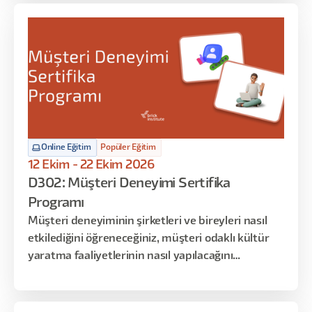
bilgileri öğreneceksiniz. Eğitimin sonunda, oyun
stüdyosunda UX/UI tasarımcısının üstlendiği tüm
rolleri ve iş akışlarını öğrenmiş ve uygulamış
olacaksınız.
Online Eğitim
Popüler Eğitim
12 Ekim - 22 Ekim 2026
D302: Müşteri Deneyimi Sertifika
Programı
Müşteri deneyiminin şirketleri ve bireyleri nasıl
etkilediğini öğreneceğiniz, müşteri odaklı kültür
yaratma faaliyetlerinin nasıl yapılacağını
inceleyebileceğiniz, müşteri yolculuk haritalarıyla
deneyimi yönetmeyi -uygulama yoluyla-
keşfedeceğiniz dopdolu 12 saatlik bir program sizi