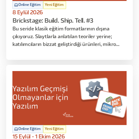
Online Eğitim
Yeni Eğitim
8 Eylül 2026
Brickstage: Build. Ship. Tell. #3
Bu seride klasik eğitim formatlarının dışına
çıkıyoruz. Slaytlarla anlatılan teoriler yerine;
katılımcıların bizzat geliştirdiği ürünleri, mikro
çözümleri ve gerçek kullanım senaryolarını
dinliyoruz. Her oturumda farklı katılımcılar
sahneye çıkarak “ne yaptım, nasıl yaptım, ne işe
yaradı / yaramadı” gibi deneyimlerini paylaşır.
Online Eğitim
Yeni Eğitim
15 Eylül - 1 Ekim 2026