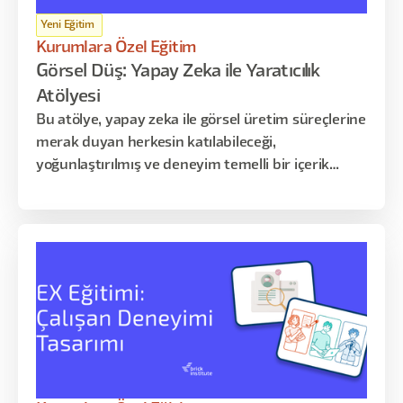
Yeni Eğitim
Kurumlara Özel Eğitim
Görsel Düş: Yapay Zeka ile Yaratıcılık
Atölyesi
Bu atölye, yapay zeka ile görsel üretim süreçlerine
merak duyan herkesin katılabileceği,
yoğunlaştırılmış ve deneyim temelli bir içerik
sunar. Katılımcılarla, farklı AI araçlarını kullanarak
kendi üretim süreçlerini başlatmayı, yaratıcı
fikirlerini görsele dönüştürmeyi ve üretim
kararlarını nasıl verdiklerini analiz etmeyi
deneyimleyeceğiz.