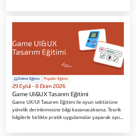
geliştirici teslim süreçlerine kadar sistematik UI
tasarımın her katmanına odaklanan uygulamalar
yapılacak. Arayüz tasarımına dair teorik bilgileri
öğrenmekle kalmayacak, tasarım kararlarınızı
matematiksel temelle savunmayı ve AI araçlarını
iş akışınıza entegre etmeyi de öğreneceksiniz.
Online Eğitim
Popüler Eğitim
29 Eylül - 8 Ekim 2026
Game UI&UX Tasarım Eğitimi
Game UX/UI Tasarım Eğitimi ile oyun sektörüne
yönelik derinlemesine bilgi kazanacaksınız. Teorik
bilgilerle birlikte pratik uygulamalar yaparak oyun
ekranlarının tasarım süreçlerini deneyimleyecek
ve sadece oyun stüdyolarında bilinen teknik