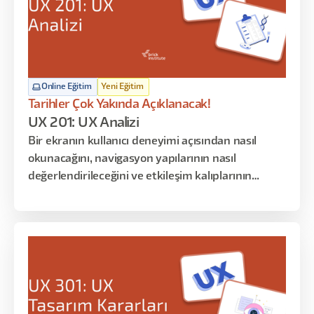
Online Eğitim
Yeni Eğitim
Tarihler Çok Yakında Açıklanacak!
UX 201: UX Analizi
Bir ekranın kullanıcı deneyimi açısından nasıl
okunacağını, navigasyon yapılarının nasıl
değerlendirileceğini ve etkileşim kalıplarının
kullanıcı üzerindeki etkilerini analiz etmeyi
öğrenirsiniz. Bu programın amacı tasarım
üretmek değil; mevcut deneyimleri okumak,
yorumlamak ve bulgulardan anlamlı karar fikirleri
çıkarmaktır.