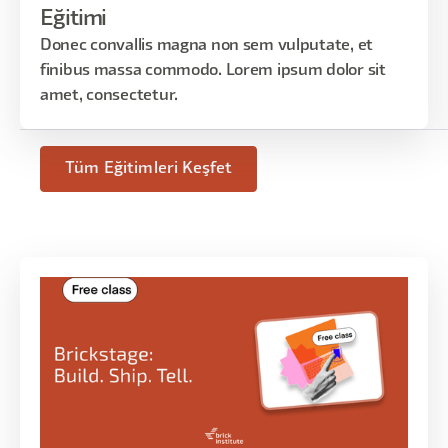
Eğitimi
Tartışma (10 dk):
Donec convallis magna non sem vulputate, et
Gruplar arası çözümlerin sunulması.
finibus massa commodo. Lorem ipsum dolor sit
amet, consectetur.
Soru-Cevap (5 dk):
Workshop sırasında ortaya çıkan
sorular cevaplanır.
Tüm Eğitimleri Keşfet
Gün:
19 Nisan Cumartesi
Saat:
10:00 - 14.00