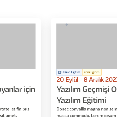
Online Eğitim
Yeni Eğitim
20 Eylül - 8 Aralık 202
yanlar için
Yazılım Geçmişi O
Yazılım Eğitimi
ate, et finibus
Donec convallis magna non sem 
it amet,
massa commodo. Lorem ipsum d