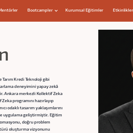
Mentörler
Bootcampler
Kurumsal Eğitimler
Etkinlikle
n
Tarım Kredi Teknoloji gibi
 pazarlama deneyimini yapay zekâ
ir. Ankara merkezli Kollektif Zeka
f Zeka programını hazırlayıp
nıcı odaklı tasarım yaklaşımlarını
e uygulama geliştirmiştir. Eğitim
 otomasyonu, doğru problem
ültürü oluşturma vizyonunu