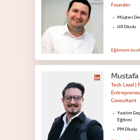
Founder
Müşteri De
UX Okulu
Eğitmeni ince
Mustafa 
Tech Lead | 
Entrepreneur
Consultant
Yazılım Geç
Eğitimi
PM Okulu