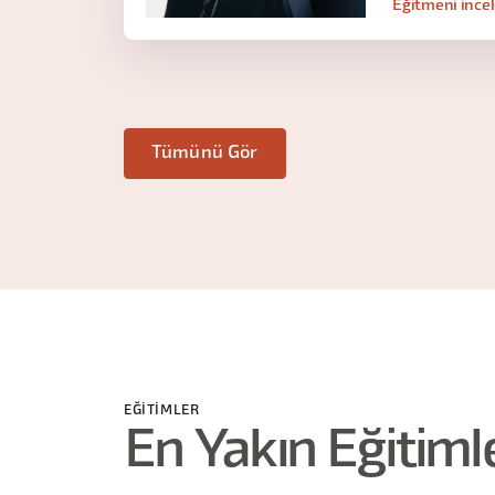
Eğitmeni ince
Tümünü Gör
EĞITIMLER
En Yakın Eğitiml