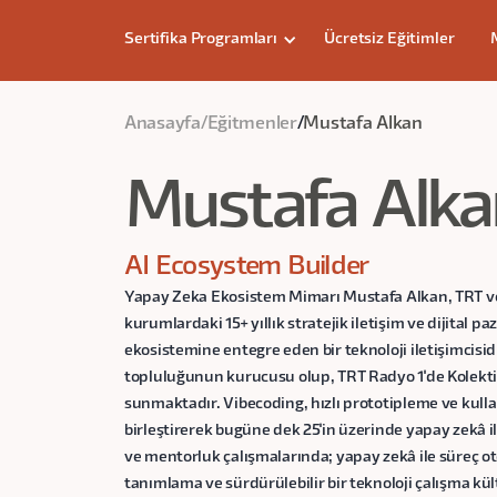
Sertifika Programları
Ücretsiz Eğitimler
Anasayfa
/
Eğitmenler
/
Mustafa Alkan
Mustafa Alka
AI Ecosystem Builder
Yapay Zeka Ekosistem Mimarı Mustafa Alkan, TRT ve 
kurumlardaki 15+ yıllık stratejik iletişim ve dijital
ekosistemine entegre eden bir teknoloji iletişimcisid
topluluğunun kurucusu olup, TRT Radyo 1'de Kolekti
sunmaktadır. Vibecoding, hızlı prototipleme ve kulla
birleştirerek bugüne dek 25'in üzerinde yapay zekâ il
ve mentorluk çalışmalarında; yapay zekâ ile süreç
tanımlama ve sürdürülebilir bir teknoloji çalışma k