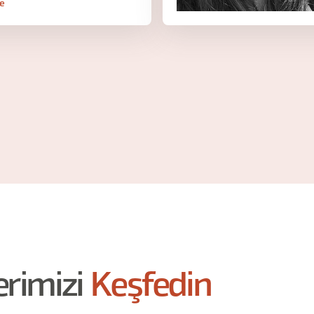
le
erimizi
Keşfedin