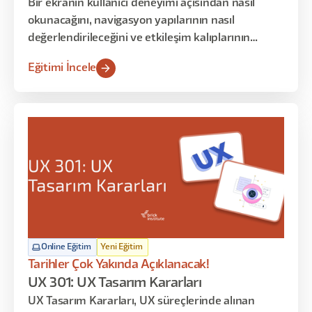
Bir ekranın kullanıcı deneyimi açısından nasıl
okunacağını, navigasyon yapılarının nasıl
değerlendirileceğini ve etkileşim kalıplarının
kullanıcı üzerindeki etkilerini analiz etmeyi
Eğitimi İncele
öğrenirsiniz. Bu programın amacı tasarım
üretmek değil; mevcut deneyimleri okumak,
yorumlamak ve bulgulardan anlamlı karar fikirleri
çıkarmaktır.
Online Eğitim
Yeni Eğitim
Tarihler Çok Yakında Açıklanacak!
UX 301: UX Tasarım Kararları
UX Tasarım Kararları, UX süreçlerinde alınan