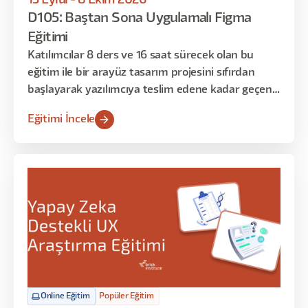
D105: Baştan Sona Uygulamalı Figma
Eğitimi
Katılımcılar 8 ders ve 16 saat sürecek olan bu
eğitim ile bir arayüz tasarım projesini sıfırdan
başlayarak yazılımcıya teslim edene kadar geçen
süreci deneyimleyecekler. Bu eğitim sonrasında
Eğitimi İncele
ise istedikleri konseptte arayüzleri kullanıcı
deneyimini de gözeterek tasarlamayı öğrenmiş
olacaklar. Eğitimin ilk dersi Figma uygulamasına
giriş niteliğinde olup, başlangıç seviyesindeki
katılımcılar ile orta seviyedeki katılımcıları aynı
seviyeye getirmeyi amaçlamaktadır. Sonraki
haftalarda bu temel bilgileri uygulamalı örneklerle
zenginleştirip Figma’ya hakim olacağız. Son
bölümde ise Figma’nın temel yapı taşlarını öğrenip
Design System ve Token mantığı ile bir ürünü
hayata geçireceğiz.
Online Eğitim
Popüler Eğitim