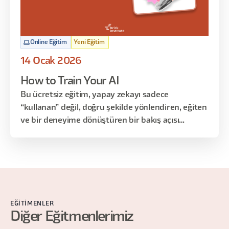
Online Eğitim
Yeni Eğitim
14 Ocak 2026
How to Train Your AI
Bu ücretsiz eğitim, yapay zekayı sadece
“kullanan” değil, doğru şekilde yönlendiren, eğiten
ve bir deneyime dönüştüren bir bakış açısı
kazandırmayı amaçlar. Eğitim boyunca
katılımcılar; üretimde zihniyet değişimini, vibe
building yaklaşımını ve bir AI aracının (Lovable)
gerçek bir case üzerinden nasıl ürüne
dönüştürülebileceğini görür. Teknik detaylara
boğulmadan, design, prototype, test ve AI
EĞITIMENLER
etkileşimi birlikte ele alınır.
Diğer Eğitmenlerimiz