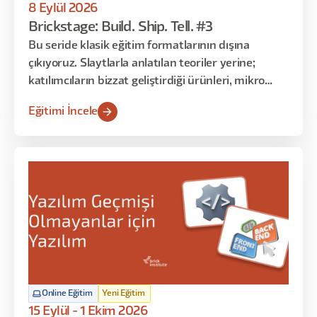
8 Eylül 2026
Brickstage: Build. Ship. Tell. #3
Bu seride klasik eğitim formatlarının dışına
çıkıyoruz. Slaytlarla anlatılan teoriler yerine;
katılımcıların bizzat geliştirdiği ürünleri, mikro
çözümleri ve gerçek kullanım senaryolarını
Eğitimi İncele
dinliyoruz. Her oturumda farklı katılımcılar
sahneye çıkarak “ne yaptım, nasıl yaptım, ne işe
yaradı / yaramadı” gibi deneyimlerini paylaşır.
Online Eğitim
Yeni Eğitim
15 Eylül - 1 Ekim 2026