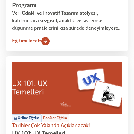
Programı
Veri Odaklı ve İnovatif Tasarım atölyesi,
katılımcılara sezgisel, analitik ve sistemsel
düşünme pratiklerini kısa sürede deneyimleyerek
öğrenme fırsatı sunar. Bu yoğunlaştırılmış
Eğitimi İncele
içerikte, kullanıcı verilerinden iç görü üretme,
veriye dayalı tasarım kararları alma ve spekülatif
senaryolarla inovatif çözüm üretme becerileri
atölye uygulamaları üzerinden geliştirilir.
Online Eğitim
Popüler Eğitim
Tarihler Çok Yakında Açıklanacak!
UX 101: UX Temelleri