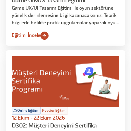
Game UI&UX Tasarım Eğitimi
Game UX/UI Tasarım Eğitimi ile oyun sektörüne
yönelik derinlemesine bilgi kazanacaksınız. Teorik
bilgilerle birlikte pratik uygulamalar yaparak oyun
ekranlarının tasarım süreçlerini deneyimleyecek
Eğitimi İncele
ve sadece oyun stüdyolarında bilinen teknik
bilgileri öğreneceksiniz. Eğitimin sonunda, oyun
stüdyosunda UX/UI tasarımcısının üstlendiği tüm
rolleri ve iş akışlarını öğrenmiş ve uygulamış
olacaksınız.
Online Eğitim
Popüler Eğitim
12 Ekim - 22 Ekim 2026
D302: Müşteri Deneyimi Sertifika