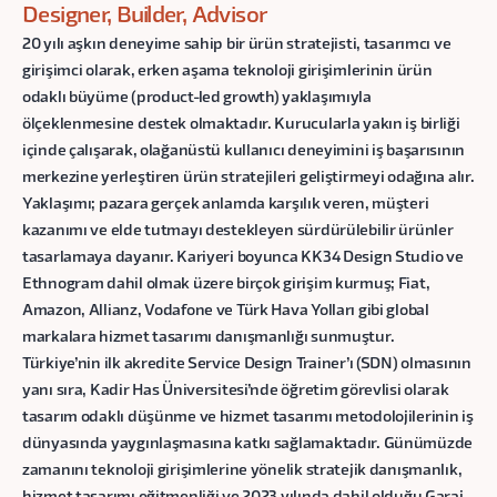
Designer, Builder, Advisor
20 yılı aşkın deneyime sahip bir ürün stratejisti, tasarımcı ve
girişimci olarak, erken aşama teknoloji girişimlerinin ürün
odaklı büyüme (product-led growth) yaklaşımıyla
ölçeklenmesine destek olmaktadır. Kurucularla yakın iş birliği
içinde çalışarak, olağanüstü kullanıcı deneyimini iş başarısının
merkezine yerleştiren ürün stratejileri geliştirmeyi odağına alır.
Yaklaşımı; pazara gerçek anlamda karşılık veren, müşteri
kazanımı ve elde tutmayı destekleyen sürdürülebilir ürünler
tasarlamaya dayanır. Kariyeri boyunca KK34 Design Studio ve
Ethnogram dahil olmak üzere birçok girişim kurmuş; Fiat,
Amazon, Allianz, Vodafone ve Türk Hava Yolları gibi global
markalara hizmet tasarımı danışmanlığı sunmuştur.
Türkiye’nin ilk akredite Service Design Trainer’ı (SDN) olmasının
yanı sıra, Kadir Has Üniversitesi’nde öğretim görevlisi olarak
tasarım odaklı düşünme ve hizmet tasarımı metodolojilerinin iş
dünyasında yaygınlaşmasına katkı sağlamaktadır. Günümüzde
zamanını teknoloji girişimlerine yönelik stratejik danışmanlık,