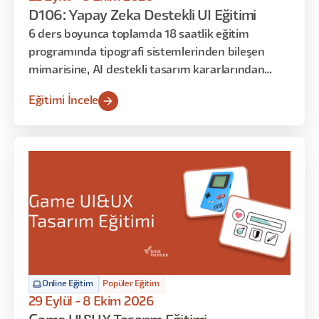
D106: Yapay Zeka Destekli UI Eğitimi
6 ders boyunca toplamda 18 saatlik eğitim
programında tipografi sistemlerinden bileşen
mimarisine, AI destekli tasarım kararlarından
geliştirici teslim süreçlerine kadar sistematik UI
Eğitimi İncele
tasarımın her katmanına odaklanan uygulamalar
yapılacak. Arayüz tasarımına dair teorik bilgileri
öğrenmekle kalmayacak, tasarım kararlarınızı
matematiksel temelle savunmayı ve AI araçlarını
iş akışınıza entegre etmeyi de öğreneceksiniz.
Online Eğitim
Popüler Eğitim
29 Eylül - 8 Ekim 2026