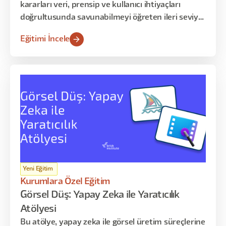
kararları veri, prensip ve kullanıcı ihtiyaçları
doğrultusunda savunabilmeyi öğreten ileri seviye
uzmanlık eğitimidir. Katılımcılar yalnızca tasarım
Eğitimi İncele
üretmeyi değil, alınan kararların nedenlerini
açıklamayı ve paydaşlara aktarabilmeyi öğrenir.
Program davranışsal tasarım, bilgi mimarisi,
pattern seçimi, test sentezi ve karar savunması
üzerine kuruludur.
Yeni Eğitim
Kurumlara Özel Eğitim
Görsel Düş: Yapay Zeka ile Yaratıcılık
Atölyesi
Bu atölye, yapay zeka ile görsel üretim süreçlerine