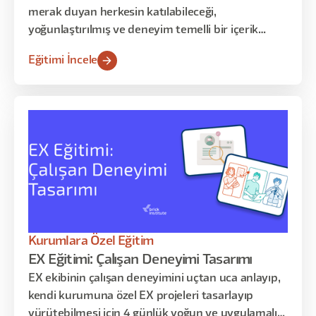
merak duyan herkesin katılabileceği,
yoğunlaştırılmış ve deneyim temelli bir içerik
sunar. Katılımcılarla, farklı AI araçlarını kullanarak
Eğitimi İncele
kendi üretim süreçlerini başlatmayı, yaratıcı
fikirlerini görsele dönüştürmeyi ve üretim
kararlarını nasıl verdiklerini analiz etmeyi
deneyimleyeceğiz.
Kurumlara Özel Eğitim
EX Eğitimi: Çalışan Deneyimi Tasarımı
EX ekibinin çalışan deneyimini uçtan uca anlayıp,
kendi kurumuna özel EX projeleri tasarlayıp
yürütebilmesi için 4 günlük yoğun ve uygulamalı