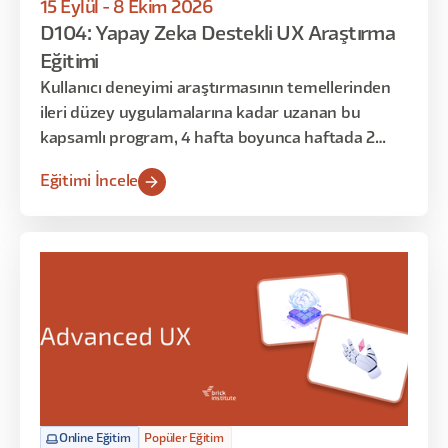
15 Eylül - 8 Ekim 2026
D104: Yapay Zeka Destekli UX Araştırma
Eğitimi
Kullanıcı deneyimi araştırmasının temellerinden
ileri düzey uygulamalarına kadar uzanan bu
kapsamlı program, 4 hafta boyunca haftada 2
gün, toplamda 16 saat sürecek şekilde tasarlandı.
Eğitimi İncele
Araştırma sürecinin her aşamasını planlama,
yürütme, analiz ve sunumla birlikte ele alacağınız
bu eğitimde, yapay zeka destekli modern
araştırma tekniklerini de öğreneceksiniz.
Online Eğitim
Popüler Eğitim