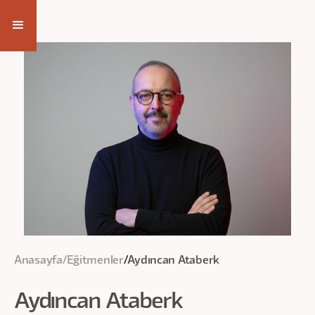
Anasayfa
/
Eğitmenler
/
Aydıncan Ataberk
Aydıncan Ataberk