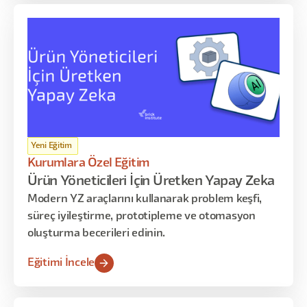
kullanmayı öğrenir. Program; AI temelleri, PRD
hazırlama ve raporlama, akış haritalama,
otomasyon kurguları, prototipleme ve lansman
öncesi optimizasyon gibi kritik konuları kapsar.
Yeni Eğitim
Kurumlara Özel Eğitim
Ürün Yöneticileri İçin Üretken Yapay Zeka
Modern YZ araçlarını kullanarak problem keşfi,
süreç iyileştirme, prototipleme ve otomasyon
oluşturma becerileri edinin.
Eğitimi İncele