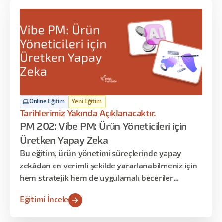
benzersiz bir bakış açısı sunmaktadır.
Online Eğitim
Yeni Eğitim
Tarihlerimiz Yakında Açıklanacaktır.
PM 202: Vibe PM: Ürün Yöneticileri için
Üretken Yapay Zeka
Bu eğitim, ürün yönetimi süreçlerinde yapay
zekâdan en verimli şekilde yararlanabilmeniz için
hem stratejik hem de uygulamalı beceriler
kazandırmayı amaçlar. Katılımcılar, fikir oluşturma
Eğitimi İncele
aşamasından ürünün piyasaya sürülmesine kadar
geçen tüm adımlarda AI araçlarını etkin şekilde