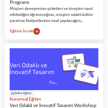
Programı
Müşteri deneyiminin şirketleri ve bireyleri nasıl
etkilediğini öğreneceğiniz, müşteri odaklı kültür
yaratma faaliyetlerinin nasıl yapılacağını
inceleyebileceğiniz, müşteri yolculuk haritalarıyla
Eğitimi İncele
deneyimi yönetmeyi -uygulama yoluyla-
keşfedeceğiniz dopdolu 12 saatlik bir program sizi
bekliyor!
Online Eğitim
Kurumsal Eğitim
Veri Odaklı ve İnovatif Tasarım Workshop