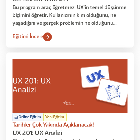
Bu program araç öğretmez; UX'in temel düşünme
biçimini öğretir. Kullanıcının kim olduğunu, ne
yaşadığını ve gerçek problemin ne olduğunu
anlamaya odaklanır. Persona, User Journey ve
Eğitimi İncele
araştırma gibi kavramları ezberletmek yerine
bunların neden var olduğunu ve nasıl birlikte
çalıştığını gösterir.
Online Eğitim
Yeni Eğitim
Tarihler Çok Yakında Açıklanacak!
UX 201: UX Analizi