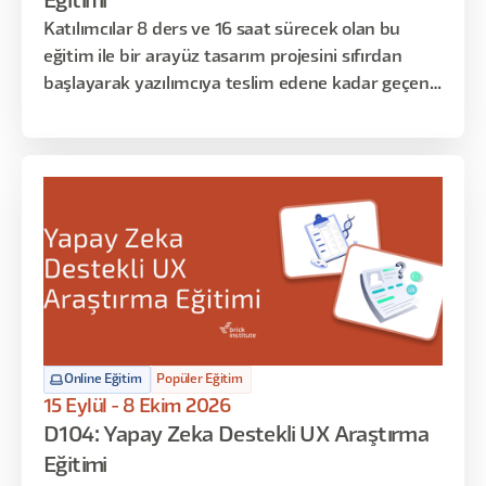
Eğitimi
Katılımcılar 8 ders ve 16 saat sürecek olan bu
eğitim ile bir arayüz tasarım projesini sıfırdan
başlayarak yazılımcıya teslim edene kadar geçen
süreci deneyimleyecekler. Bu eğitim sonrasında
ise istedikleri konseptte arayüzleri kullanıcı
deneyimini de gözeterek tasarlamayı öğrenmiş
olacaklar. Eğitimin ilk dersi Figma uygulamasına
giriş niteliğinde olup, başlangıç seviyesindeki
katılımcılar ile orta seviyedeki katılımcıları aynı
seviyeye getirmeyi amaçlamaktadır. Sonraki
haftalarda bu temel bilgileri uygulamalı örneklerle
zenginleştirip Figma’ya hakim olacağız. Son
bölümde ise Figma’nın temel yapı taşlarını öğrenip
Online Eğitim
Popüler Eğitim
Design System ve Token mantığı ile bir ürünü
15 Eylül - 8 Ekim 2026
hayata geçireceğiz.
D104: Yapay Zeka Destekli UX Araştırma
Eğitimi