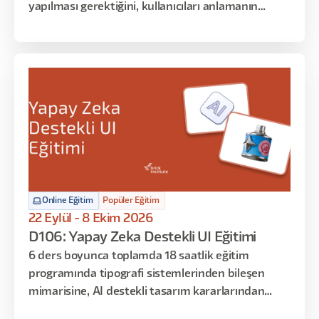
yapılması gerektiğini, kullanıcıları anlamanın
neden önemli olduğunu ve kullanıcılar için nasıl
empati oluşturulduğunu keşfetmek istiyorsanız,
bu eğitim tam da size göre!
Online Eğitim
Popüler Eğitim
22 Eylül - 8 Ekim 2026
D106: Yapay Zeka Destekli UI Eğitimi
6 ders boyunca toplamda 18 saatlik eğitim
programında tipografi sistemlerinden bileşen
mimarisine, AI destekli tasarım kararlarından
geliştirici teslim süreçlerine kadar sistematik UI