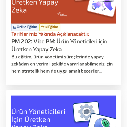
Online Eğitim
Yeni Eğitim
Tarihlerimiz Yakında Açıklanacaktır.
PM 202: Vibe PM: Ürün Yöneticileri için
Üretken Yapay Zeka
Bu eğitim, ürün yönetimi süreçlerinde yapay
zekâdan en verimli şekilde yararlanabilmeniz için
hem stratejik hem de uygulamalı beceriler
kazandırmayı amaçlar. Katılımcılar, fikir oluşturma
aşamasından ürünün piyasaya sürülmesine kadar
geçen tüm adımlarda AI araçlarını etkin şekilde
kullanmayı öğrenir. Program; AI temelleri, PRD
hazırlama ve raporlama, akış haritalama,
otomasyon kurguları, prototipleme ve lansman
öncesi optimizasyon gibi kritik konuları kapsar.