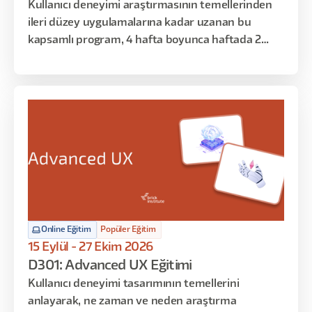
Kullanıcı deneyimi araştırmasının temellerinden
ileri düzey uygulamalarına kadar uzanan bu
kapsamlı program, 4 hafta boyunca haftada 2
gün, toplamda 16 saat sürecek şekilde tasarlandı.
Araştırma sürecinin her aşamasını planlama,
yürütme, analiz ve sunumla birlikte ele alacağınız
bu eğitimde, yapay zeka destekli modern
araştırma tekniklerini de öğreneceksiniz.
Online Eğitim
Popüler Eğitim
15 Eylül - 27 Ekim 2026
D301: Advanced UX Eğitimi
Kullanıcı deneyimi tasarımının temellerini
anlayarak, ne zaman ve neden araştırma