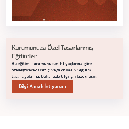
Web Sitesinin Canlı Ortamda Test
Edilmesi
Gün:
9 Ağustos Cuma
Saat:
19.00 - 22.00
Kurumunuza Özel Tasarlanmış
Eğitimler
Bu eğitimi kurumunuzun ihtiyaçlarına göre
özelleştirerek sınıf içi veya online bir eğitim
tasarlayabiliriz. Daha fazla bilgi için bize ulaşın.
Bilgi Almak İstiyorum