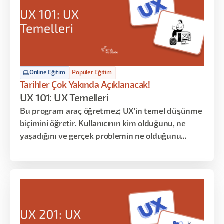
Online Eğitim
Popüler Eğitim
Tarihler Çok Yakında Açıklanacak!
UX 101: UX Temelleri
Bu program araç öğretmez; UX'in temel düşünme
biçimini öğretir. Kullanıcının kim olduğunu, ne
yaşadığını ve gerçek problemin ne olduğunu
anlamaya odaklanır. Persona, User Journey ve
araştırma gibi kavramları ezberletmek yerine
bunların neden var olduğunu ve nasıl birlikte
çalıştığını gösterir.