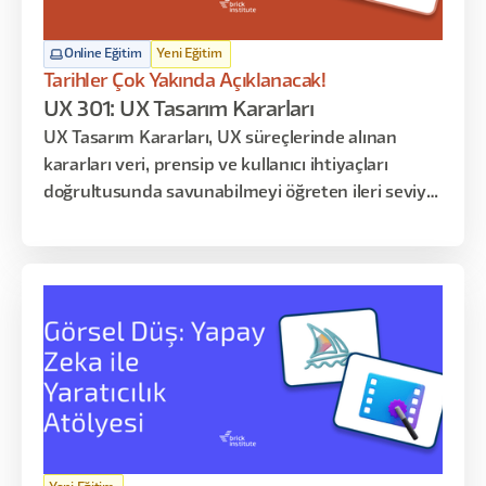
Online Eğitim
Yeni Eğitim
Tarihler Çok Yakında Açıklanacak!
UX 301: UX Tasarım Kararları
UX Tasarım Kararları, UX süreçlerinde alınan
kararları veri, prensip ve kullanıcı ihtiyaçları
doğrultusunda savunabilmeyi öğreten ileri seviye
uzmanlık eğitimidir. Katılımcılar yalnızca tasarım
üretmeyi değil, alınan kararların nedenlerini
açıklamayı ve paydaşlara aktarabilmeyi öğrenir.
Program davranışsal tasarım, bilgi mimarisi,
pattern seçimi, test sentezi ve karar savunması
üzerine kuruludur.