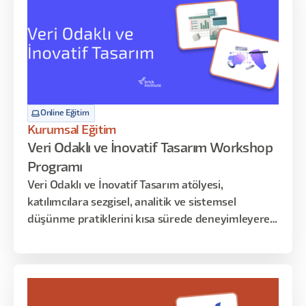
Online Eğitim
Kurumsal Eğitim
Veri Odaklı ve İnovatif Tasarım Workshop
Programı
Veri Odaklı ve İnovatif Tasarım atölyesi,
katılımcılara sezgisel, analitik ve sistemsel
düşünme pratiklerini kısa sürede deneyimleyerek
öğrenme fırsatı sunar. Bu yoğunlaştırılmış
içerikte, kullanıcı verilerinden iç görü üretme,
veriye dayalı tasarım kararları alma ve spekülatif
senaryolarla inovatif çözüm üretme becerileri
atölye uygulamaları üzerinden geliştirilir.