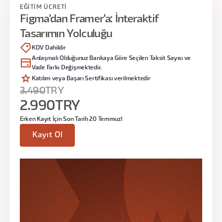
EĞİTİM ÜCRETİ
optimizasyonu ve web sitesinin canlı
Gün:
5 Ağustos Pazartesi
Figma'dan Framer'a: İnteraktif
ortamda nasıl test edileceğini öğrenerek,
Tasarımın Yolculuğu
proje yönetimi ve test süreçlerini
Saat:
19.00 - 22.00
tamamlamayı öğrenecekler.
KDV Dahildir
Anlaşmalı Olduğunuz Bankaya Göre Seçilen Taksit Sayısı ve
Vade Farkı Değişmektedir.
2. Ders
Katılım veya Başarı Sertifikası verilmektedir
3.490
TRY
Figma to Framer
2.990
TRY
Framer'da Renk ve Tipografik Stillerin
Erken Kayıt İçin Son Tarih 20 Temmuz!
Oluşturulması
Kayıt Ol
Framer'da Componentlerin Oluşturulması
Modüllerin Oluşturulması
Geçiş Animasyonları Oluşturma
Responsive Testler (Desktop, Tablet,
Mobile)
Modüllerin Bağlanması ve Seo
Optimizasyonu