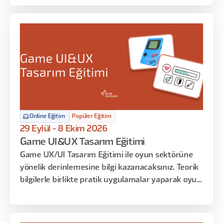
tasarımın her katmanına odaklanan uygulamalar
yapılacak. Arayüz tasarımına dair teorik bilgileri
öğrenmekle kalmayacak, tasarım kararlarınızı
matematiksel temelle savunmayı ve AI araçlarını
iş akışınıza entegre etmeyi de öğreneceksiniz.
Online Eğitim
Popüler Eğitim
29 Eylül - 8 Ekim 2026
Game UI&UX Tasarım Eğitimi
Game UX/UI Tasarım Eğitimi ile oyun sektörüne
yönelik derinlemesine bilgi kazanacaksınız. Teorik
bilgilerle birlikte pratik uygulamalar yaparak oyun
ekranlarının tasarım süreçlerini deneyimleyecek
ve sadece oyun stüdyolarında bilinen teknik
bilgileri öğreneceksiniz. Eğitimin sonunda, oyun