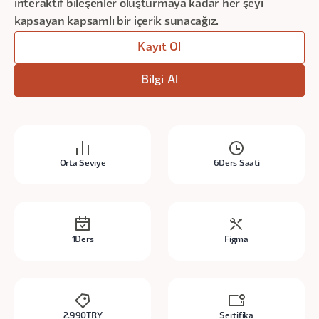
interaktif bileşenler oluşturmaya kadar her şeyi
kapsayan kapsamlı bir içerik sunacağız.
Kayıt Ol
Bilgi Al
Orta Seviye
6
Ders Saati
1
Ders
Figma
2.990
TRY
Sertifika