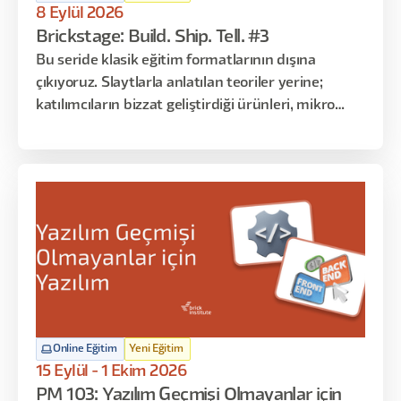
8 Eylül 2026
Brickstage: Build. Ship. Tell. #3
Bu seride klasik eğitim formatlarının dışına
çıkıyoruz. Slaytlarla anlatılan teoriler yerine;
katılımcıların bizzat geliştirdiği ürünleri, mikro
çözümleri ve gerçek kullanım senaryolarını
dinliyoruz. Her oturumda farklı katılımcılar
sahneye çıkarak “ne yaptım, nasıl yaptım, ne işe
yaradı / yaramadı” gibi deneyimlerini paylaşır.
Online Eğitim
Yeni Eğitim
15 Eylül - 1 Ekim 2026
PM 103: Yazılım Geçmişi Olmayanlar için