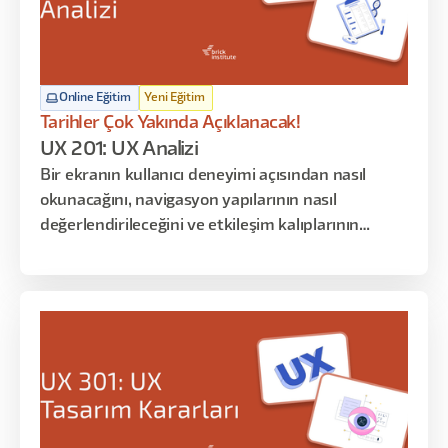
Online Eğitim
Yeni Eğitim
Tarihler Çok Yakında Açıklanacak!
UX 201: UX Analizi
Bir ekranın kullanıcı deneyimi açısından nasıl
okunacağını, navigasyon yapılarının nasıl
değerlendirileceğini ve etkileşim kalıplarının
kullanıcı üzerindeki etkilerini analiz etmeyi
öğrenirsiniz. Bu programın amacı tasarım
üretmek değil; mevcut deneyimleri okumak,
yorumlamak ve bulgulardan anlamlı karar fikirleri
çıkarmaktır.