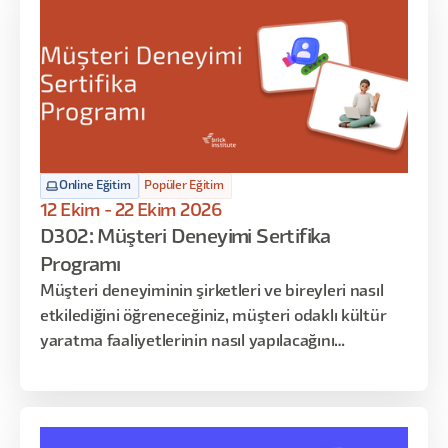
stüdyosunda UX/UI tasarımcısının üstlendiği tüm
rolleri ve iş akışlarını öğrenmiş ve uygulamış
olacaksınız.
Online Eğitim
Popüler Eğitim
12 Ekim - 22 Ekim 2026
D302: Müşteri Deneyimi Sertifika
Programı
Müşteri deneyiminin şirketleri ve bireyleri nasıl
etkilediğini öğreneceğiniz, müşteri odaklı kültür
yaratma faaliyetlerinin nasıl yapılacağını
inceleyebileceğiniz, müşteri yolculuk haritalarıyla
deneyimi yönetmeyi -uygulama yoluyla-
keşfedeceğiniz dopdolu 12 saatlik bir program sizi
bekliyor!