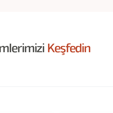
imlerimizi
Keşfedin
 Video - 64 dk)