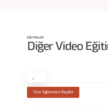
Kullanılabilirlik Tanımı
Kullanılabilirlik Ölçümleme
Kullanılabilirlik Araştırma Teknikleri
Kullanılabilirlik Kaç Kişi Sorunsalı
EĞITIMLER
Sezgisel Analiz
Diğer Video Eğit
Genel Deneyim Ölçümleme
6. Murat Can Şahinoğlu: Optimizasyon
(4
Optimizasyon Nedir?
Yaklaşımlar
Tüm Eğitimleri Keşfet
Metodlar