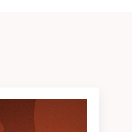
iz.
.
ını analiz etmeyi öğreneceksiniz.