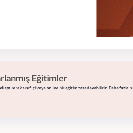
eo - 51 dk)
lanmış Eğitimler
ştirerek sınıf içi veya online bir eğitim tasarlayabiliriz. Daha fazla bilg
kleri
(7 Video - 118 dk)