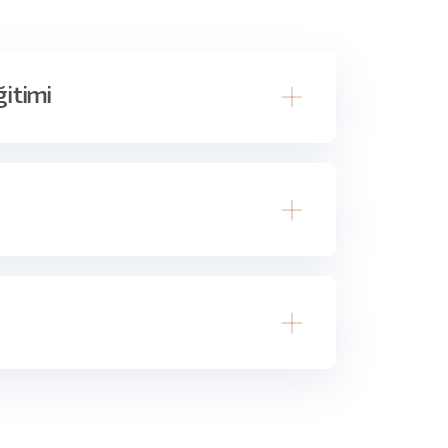
ğitimi
m
sini ve veri görselleştirmesini öğrenebileceğiniz