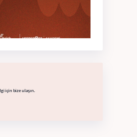
i için bize ulaşın.