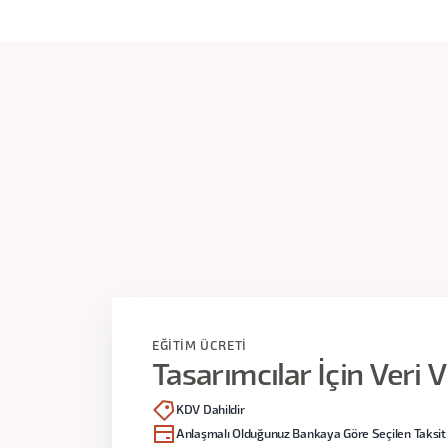
Niteliksel verinin analizini; nicelik
Veri Görselleştirme ve İpuçları
Google Analytics verilerini yorumlaya
Kullanıcı - sistem etkileşiminin istat
Dashboard
Veri görselleştirme yöntemlerini ve i
Kaynakça
2. Tuğba Işık: Veri İle Tasarım Kararları 
Veri ve Tasarım
Anlama
Keşfetme
Uygulama
EĞİTİM ÜCRETİ
Tasarımcılar İçin Veri 
KDV Dahildir
3. Neslihan Büşra Emikoğlu: Google Anal
Anlaşmalı Olduğunuz Bankaya Göre Seçilen Taksit 