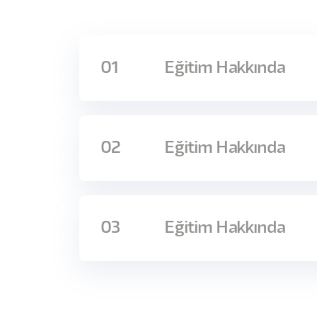
01
Eğitim Hakkında
Tasarımcılar için eksik olan veri konusuna 
çıktıları açısından ne derece önemli olduğu
02
Eğitim Hakkında
alınabileceğini, bir web sayfasındaki verilerin
görselleştirmesini öğrenebileceğiniz yeni bi
Programa Dair: 6 Eğitmen, 27 Video, 527 
03
Eğitim Hakkında
1. Ömer Arı: Veri Görselleştirme & Dashb
Veri Görselleştirme
Veri ile tasarım kararlarının nasıl alınabileceğini
yeni bir eğitim sizi bekliyor!‍
Görsel Algılama