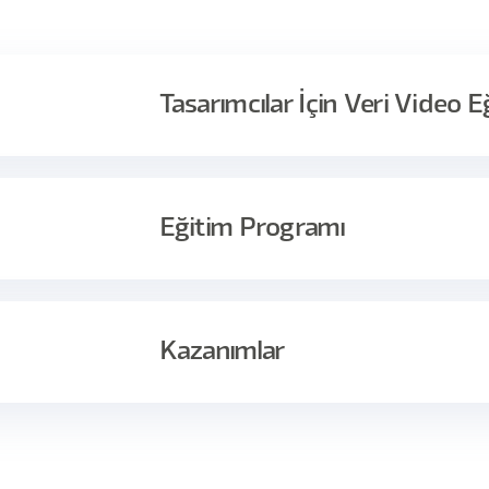
Tasarımcılar İçin Veri Video E
odaklanıyoruz. Bu eğitim ile verinin ve veriyi işlemenin tasarı
nu keşfedeceksiniz. Veri ile tasarım kararlarının nasıl
Eğitim Programı
 analizini, kullanılabilirlik ve veri ilişkisini ve veri
r eğitim sizi bekliyor!
Dakika İçerik
Kazanımlar
oard Tasarımı
(5 Video - 107 dk)
, bir web sayfasındaki verilerin analizini, kullanılabilirlik ve veri ilişki