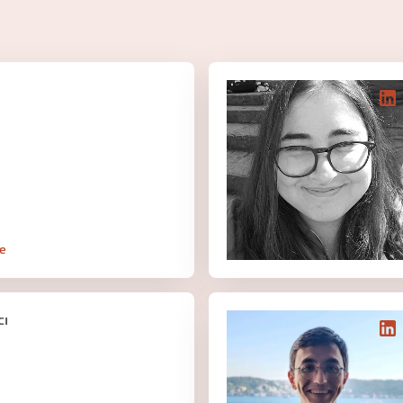
le
cı