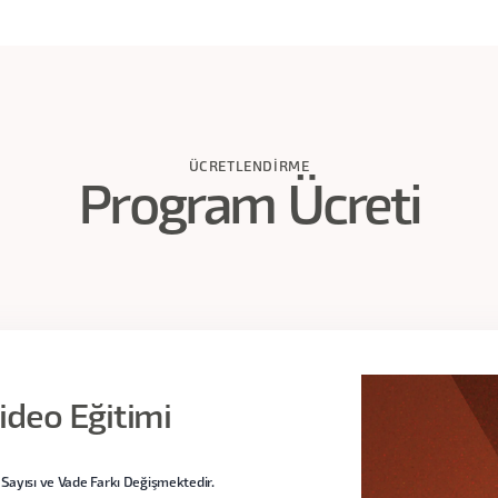
sel verinin bağıntı şemasına dönüştürülmesini deneyimleyeceksin
rak tasarım kararlarına nasıl dahil edeceğinizi öğreneceksiniz
istiki ölçümü olan kullanılabilirlik çalışmalarındaki veri yapılar
puçlarını keşfedeceksiniz.
ÜCRETLENDIRME
Program Ücreti
Almak
(4 Video - 90 dk)
Video Eğitimi
ytics
(4 Video - 97 dk)
Sayısı ve Vade Farkı Değişmektedir.