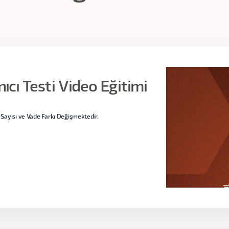
dirmelerini ölçümleyeceğimiz SUM, SUPRQ ve QUIS anketlerini
metriğini öğreneceksiniz.
anıcı Testi Video Eğitimi
ti Hazırlama
(4 Video - 127 dk)
Sayısı ve Vade Farkı Değişmektedir.
ri
(5 Video - 63 dk)