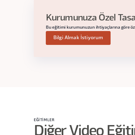
Kullanılabilirlik Metrikleri
Kurumunuza Özel Tasar
Test Sonrası Anketler
Bu eğitimi kurumunuzun ihtiyaçlarına göre özelle
Sezgisel Analiz
Bilgi Almak İstiyorum
Genel Deneyim Ölçümleme
Gerilla Testi
EĞITIMLER
Diğer Video Eğit