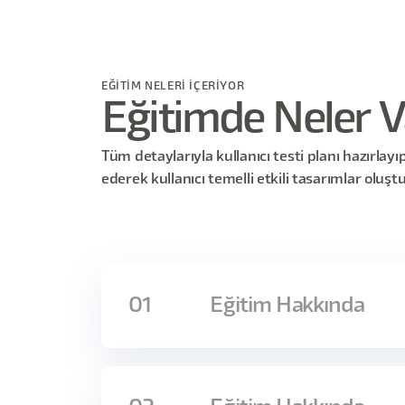
EĞİTİM NELERİ İÇERİYOR
Eğitimde Neler V
Tüm detaylarıyla kullanıcı testi planı hazırlay
ederek kullanıcı temelli etkili tasarımlar oluşt
01
Eğitim Hakkında
Fikirlerinizi gerçekleştirdiğinizde bi’ şeyl
yaşıyorsa kullanılabilirlik testi tam da size