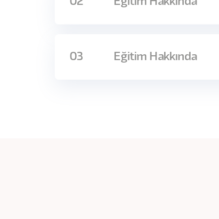
02
Eğitim Hakkında
Programa Dair: 1 Eğitmen, 17 Video, 403 D
03
Eğitim Hakkında
1. Yasemin Efe Yalçın & Mustafa Dalcı: Kull
Kullanılabilirlik Nedir?
Fikirlerinizi gerçekleştirdiğinizde bi’ şeyler ter
Yalçın ve Mustafa Dalcı’nın uygulamalı anlatımlar
Kullanılabilirlik Prensipleri
yolculuk sizleri bekliyor.
Kullanılabilirlik Sloganları
Kullanılabilirlik kavramlarını ve pren
Tasarım süreçlerinde kullanıcı etkis
Proto persona oluşturarak kullanılab
2.Yasemin Efe: Kullanıcı Davranışı ve Me
maddelerini keşfedeceksiniz.
Kullanıcı Davranışı ve Mental Model
Ürünlerinizi test edebilmek ve olumlu 
Kullanıcı görüşmelerinde soru sorma
İnsanların Biliş ve Duygu Süreci
kullanıcı görüşmesi yaparak deneyim