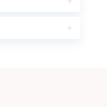
anılabilirlik testi tam da size göre! Yasemin Efe
ız; çıktılarınızı analiz etmeyi keşfedeceğiniz bir
 Sezgisel (Heuristics) Kullanılabilirlik
sti planı hazırlayacaksınız.
, olmazsa olmazları modül sonunda