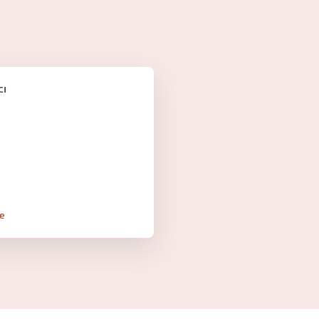
cı
le