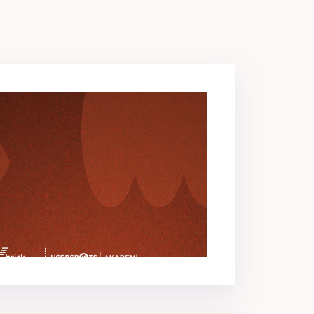
 keşfedeceğiz. Genel deneyimi ölçmemizi