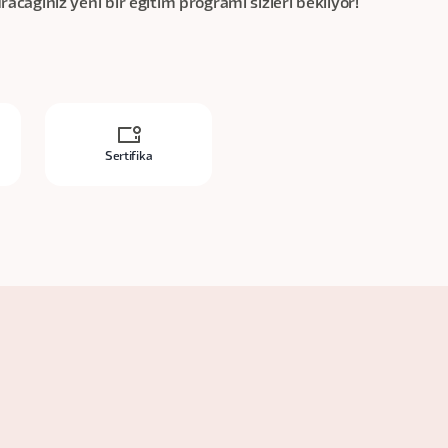
uracağınız yeni bir eğitim programı sizleri bekliyor!
Sertifika