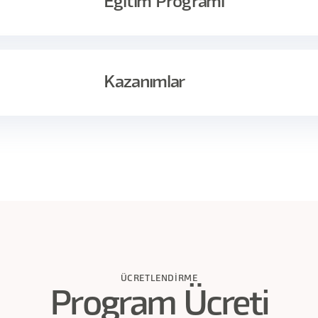
Eğitim Programı
akika İçerik
Kazanımlar
anılabilirlik Nedir?
(3 Video - 56 dk)
s gidiyorsa, kullanıcı ürün ile etkileşime girerken problem yaşıyorsa kull
ıyla baştan sona kullanılabilirlik testi hazırlayıp görüşmeler yapacağın
siplerini öğreneceksiniz.
inden bahsedip hedef kitle ve persona farkını öğreneceksiniz.
ilir tasarımlar yapmanızı sağlayan Nielsen - Norman 10 maddede
ntal Model
(6 Video - 157 dk)
- olumsuz noktalarınızı belirleyebilmek için kullanılabilirlik te
ÜCRETLENDIRME
yı öğrenirken görüşme sırasında dikkat edeceğiniz noktaları
Program Ücreti
leyeceksiniz.