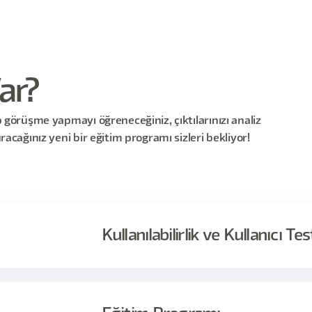
ar?
ıp görüşme yapmayı öğreneceğiniz, çıktılarınızı analiz
uracağınız yeni bir eğitim programı sizleri bekliyor!
Kullanılabilirlik ve Kullanıcı Te
er ters gidiyorsa, kullanıcı ürün ile etkileşime girerken problem
 göre!