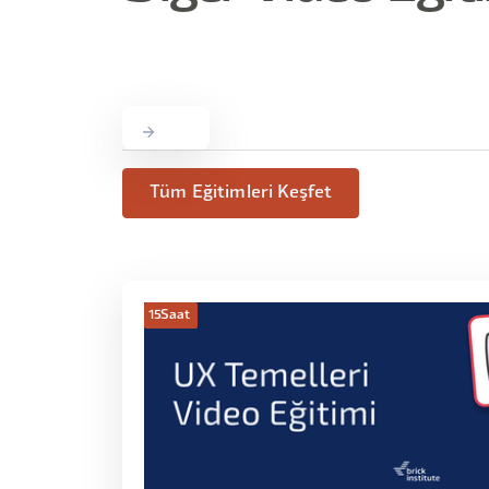
Tüm Eğitimleri Keşfet
15
Saat