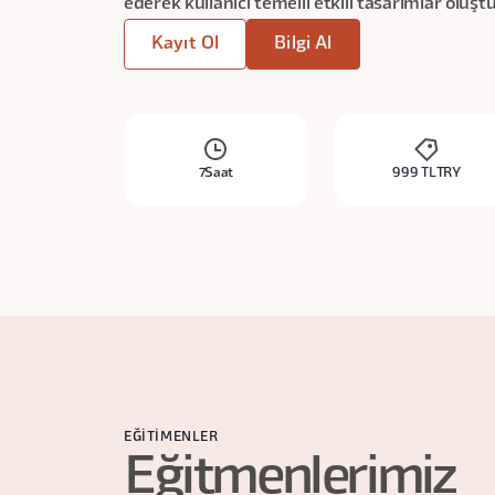
ederek kullanıcı temelli etkili tasarımlar oluşt
Kayıt Ol
Bilgi Al
7
Saat
999 TL
TRY
EĞITIMENLER
Eğitmenlerimiz