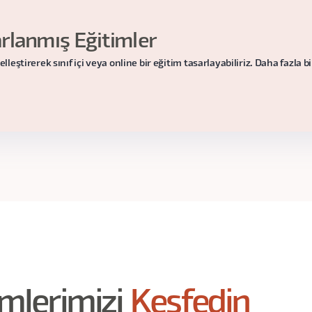
lanmış Eğitimler
ştirerek sınıf içi veya online bir eğitim tasarlayabiliriz. Daha fazla bilg
imlerimizi
Keşfedin