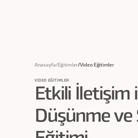
Anasayfa
/
Eğitimler
/
Video Eğitimler
VIDEO EĞITIMLER
Etkili İletişim
Düşünme ve 