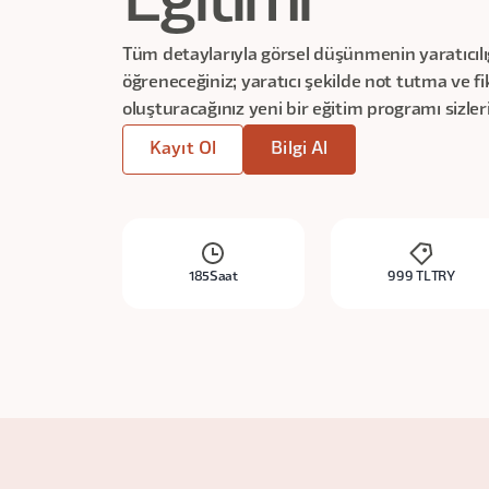
Eğitimi
Tüm detaylarıyla görsel düşünmenin yaratıcılığ
öğreneceğiniz; yaratıcı şekilde not tutma ve fi
oluşturacağınız yeni bir eğitim programı sizleri
Kayıt Ol
Bilgi Al
185
Saat
999 TL
TRY