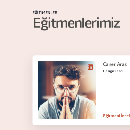
EĞITIMENLER
Eğitmenlerimiz
Caner Aras
Design Lead
Eğitmeni İnce