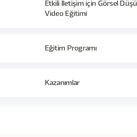
Etkili İletişim için Görsel 
Video Eğitimi
ünyasında fikirleri aktarmak için etkili bir iletişim kurmak şart
e kabiliyetinizi geliştirebileceğiniz, etkili bir sunum tasarla
Eğitim Programı
endinizi geliştirebileceğiniz ve bu alanda ihtiyaç duyabileceğin
culuk sizi bekliyor.
akika İçerik
Kazanımlar
k)
o Eğitimi ile daha iyi iletişim kurmak için görsel düşünme kabiliyetini
ogramdır.
gıladığını keşfedecek ve bunu kendi hayatınıza uygulayabilecek
mlerinizle ifade etmenin yöntemlerini keşfedeceksiniz.