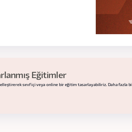
lanmış Eğitimler
ştirerek sınıf içi veya online bir eğitim tasarlayabiliriz. Daha fazla bilg