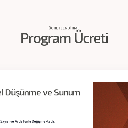
rini not alma süreçlerinde standart hale getirerek yaratıcı d
7 dk)
e etki eden bir sunum tasarlamanın yöntemlerini öğreneceksini
ÜCRETLENDIRME
Program Ücreti
dk)
örsel Düşünme ve Sunum
Sayısı ve Vade Farkı Değişmektedir.