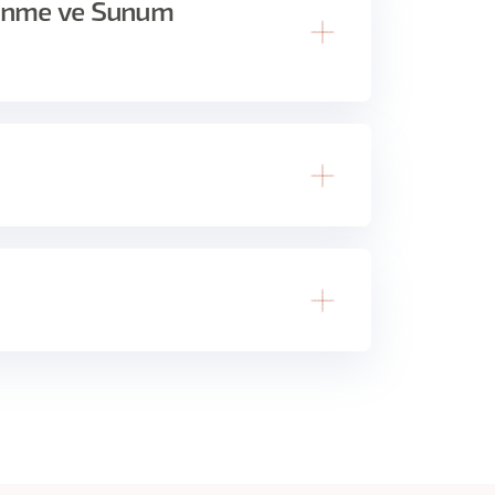
Düşünme ve Sunum
.
mak
iz
zi geliştirirken etkili bir sunum tasarlamak için
siniz.