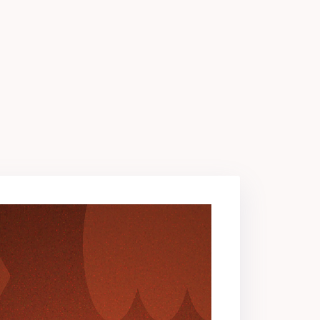
üşünmeye başlayacaksınız.
z.