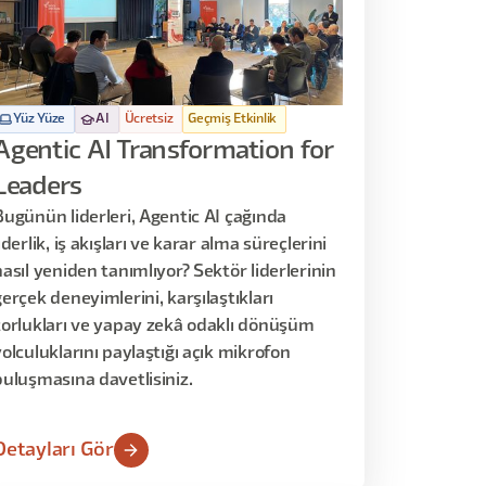
Yüz Yüze
AI
Ücretsiz
Geçmiş Etkinlik
Agentic AI Transformation for
Leaders
Bugünün liderleri, Agentic AI çağında
iderlik, iş akışları ve karar alma süreçlerini
nasıl yeniden tanımlıyor? Sektör liderlerinin
gerçek deneyimlerini, karşılaştıkları
zorlukları ve yapay zekâ odaklı dönüşüm
yolculuklarını paylaştığı açık mikrofon
buluşmasına davetlisiniz.
Detayları Gör