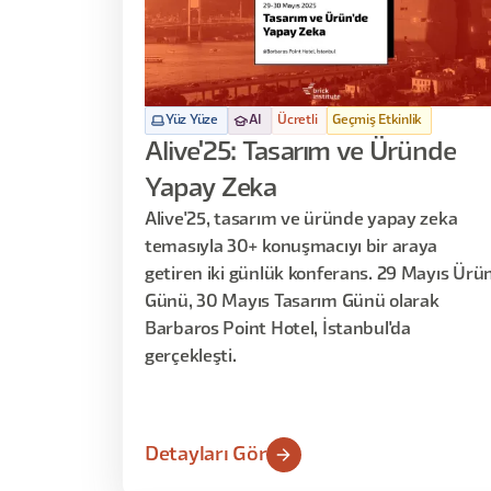
Yüz Yüze
AI
Ücretli
Geçmiş Etkinlik
Alive'25: Tasarım ve Üründe
Yapay Zeka
Alive'25, tasarım ve üründe yapay zeka
temasıyla 30+ konuşmacıyı bir araya
getiren iki günlük konferans. 29 Mayıs Ürü
Günü, 30 Mayıs Tasarım Günü olarak
Barbaros Point Hotel, İstanbul'da
gerçekleşti.
Detayları Gör