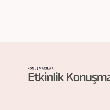
7
saat
KONUŞMACILAR
Etkinlik Konuşma