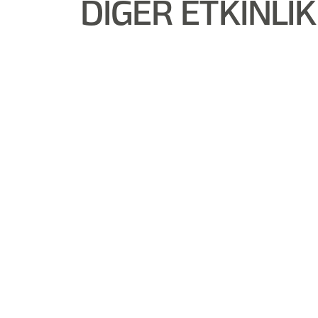
DİĞER ETKİNLİ
🗓️
Text
Text
Text
Text
Geçmiş Etkinlik
Heading
This is some text inside of a div block.