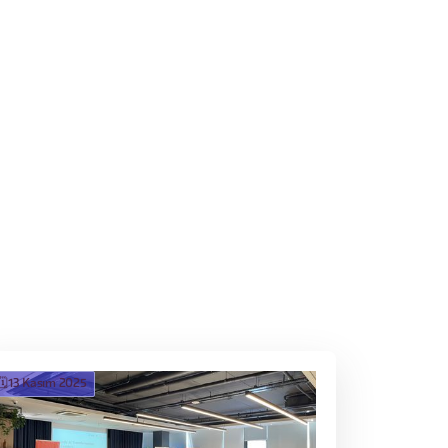
🗓️
13 Kasım 2025