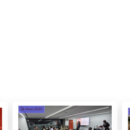
🗓️
9 Ekim 2025