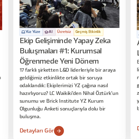
Yüz Yüze
AI
Ücretsiz
Geçmiş Etkinlik
Ekip Gelişiminde Yapay Zeka
Buluşmaları #1: Kurumsal
Öğrenmede Yeni Dönem
l
17 farklı şirketten L&D liderleriyle bir araya
n
geldiğimiz etkinlikte ortak bir soruya
odaklandık: Ekiplerimizi YZ çağına nasıl
hazırlıyoruz? LC Waikiki'den Nihal Öztürk'un
sunumu ve Brick Institute YZ Kurum
Olgunluğu Anketi sonuçlarıyla dolu bir
buluşma.
Detayları Gör