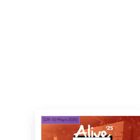
Detayları Gör
🗓️
29-30 Mayıs 2025