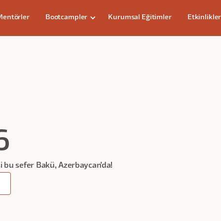
Mentörler
Bootcampler
Kurumsal Eğitimler
Etkinlikle
6
si bu sefer Bakü, Azerbaycan'da!