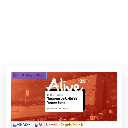
Heading
This is some text inside of a div block.
Detayları Gör
🗓️
29-30 Mayıs 2025
Yüz Yüze
AI
Ücretli
Geçmiş Etkinlik