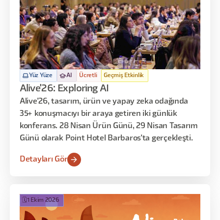
Yüz Yüze
AI
Ücretli
Geçmiş Etkinlik
Alive'26: Exploring AI
Alive'26, tasarım, ürün ve yapay zeka odağında
35+ konuşmacıyı bir araya getiren iki günlük
konferans. 28 Nisan Ürün Günü, 29 Nisan Tasarım
Günü olarak Point Hotel Barbaros'ta gerçekleşti.
Detayları Gör
🗓️
1 Ekim 2026