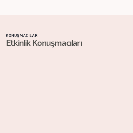
KONUŞMACILAR
Etkinlik Konuşmacıları
Eran Filiba
Founder @ brick
institute