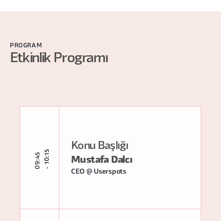
PROGRAM
Etkinlik Programı
Konu Başlığı
5
0
9
:
4
5
-
1
0
:
1
Mustafa Dalcı
CEO @ Userspots