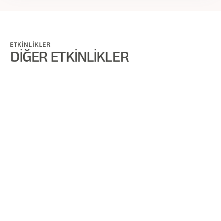
ETKİNLİKLER
DİĞER ETKİNLİKLER
🗓️
Text
Text
Text
Text
Geçmiş Etkinlik