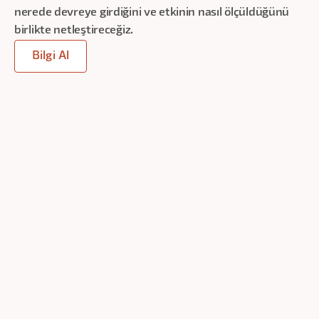
nerede devreye girdiğini ve etkinin nasıl ölçüldüğünü
birlikte netleştireceğiz.
Bilgi Al
Lonca Girişimcilik Merkezi
4
saat
Davetiye ile
Katılım
Ücretsiz
AI