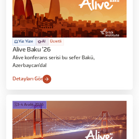
Yüz Yüze
AI
Ücretli
Alive Baku '26
Alive konferans serisi bu sefer Bakü,
Azerbaycan'da!
Detayları Gör
🗓️
3-4 Aralık 2026