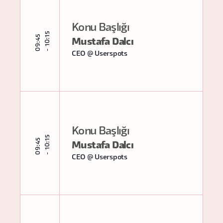
Konu Başlığı
5
0
9
:
4
5
-
1
0
:
1
Mustafa Dalcı
CEO @ Userspots
Konu Başlığı
5
0
9
:
4
5
-
1
0
:
1
Mustafa Dalcı
CEO @ Userspots