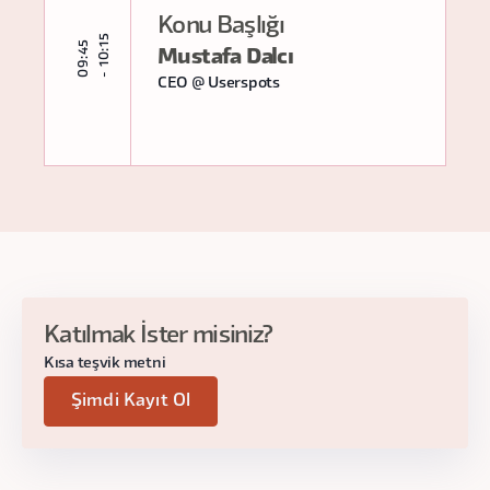
Konu Başlığı
5
0
9
:
4
5
-
1
0
:
1
Mustafa Dalcı
CEO @ Userspots
Katılmak İster misiniz?
Kısa teşvik metni
Şimdi Kayıt Ol