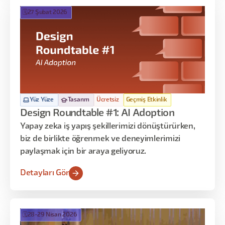
🗓️
27 Şubat 2026
Yüz Yüze
Tasarım
Ücretsiz
Geçmiş Etkinlik
Design Roundtable #1: AI Adoption
​Yapay zeka iş yapış şekillerimizi dönüştürürken,
biz de birlikte öğrenmek ve deneyimlerimizi
paylaşmak için bir araya geliyoruz.
Detayları Gör
🗓️
28-29 Nisan 2026