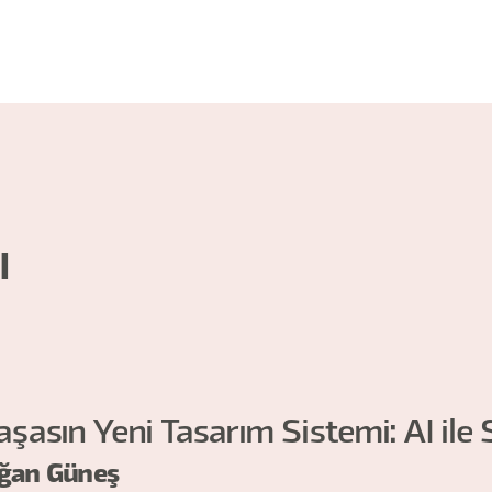
ı
şasın Yeni Tasarım Sistemi: AI ile S
oğan Güneş