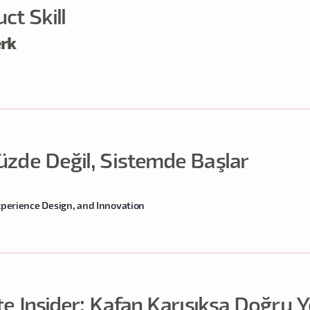
ct Skill
erk
zde Değil, Sistemde Başlar
xperience Design, and Innovation
e Insider: Kafan Karışıksa Doğru Y