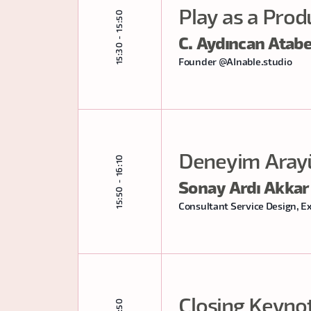
Play as a Produ
15:30 - 15:50
C. Aydıncan Atab
Founder @AInable.studio
Deneyim Arayü
15:50 - 16:10
Sonay Ardı Akkar
Consultant Service Design, E
Closing Keynot