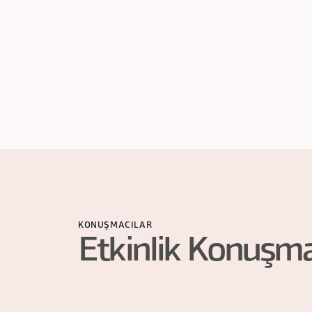
Point Hotel Barbaros,
16
saat
İstanbul
KONUŞMACILAR
Etkinlik Konuşma