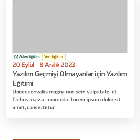
gelsin diye. Yeter ki bir kullanıcıyı görelim, duyalım sesini
diye. Çünkü bu gerçekten çok kıymetli. Aslında bize
fanılarımız, sesyon replaylar, şikayetler vs. bunlar da
kullanıcıyı anlatıyor. Neden User Interview'a ihtiyaç
duyuyoruz? Neden kullanıcıyı kovalıyoruz burada?
Video Eğitim
Yeni Eğitim
20 Eylül - 8 Aralık 2023
Yazılım Geçmişi Olmayanlar için Yazılım
Eğitimi
Donec convallis magna non sem vulputate, et
finibus massa commodo. Lorem ipsum dolor sit
amet, consectetur.