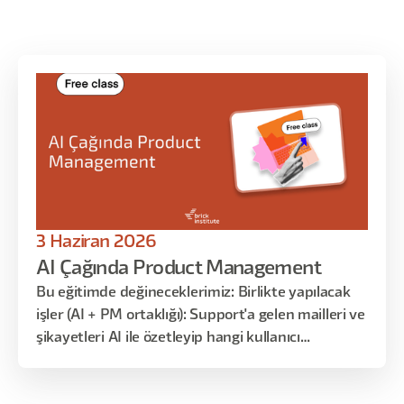
3 Haziran 2026
AI Çağında Product Management
Bu eğitimde değineceklerimiz: Birlikte yapılacak
işler (AI + PM ortaklığı): Support'a gelen mailleri ve
şikayetleri AI ile özetleyip hangi kullanıcı
segmentinde hangi sorunların sık yaşandığını
görmek, PRD'yi AI ile yazmak ama AI'ın tipik