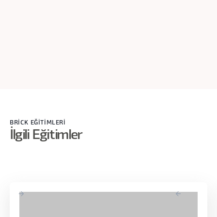
söylemesi değil kesinlikle. Bazen anket katılımcıları soruyu
net anlayamıyor olabiliyor, bazen yanlış yorumluyor
olabiliyor. Ya da bazen mesela ben bunu şurada %100
kullanıyorum. Her zaman kullanıyorum işaretliyor. Ama o
kullanıcı kontrol edildiğinde ona göre %100 ama aslında
%100 kullanmamış gibi. O yüzden burada Microsoft anketin
ötesinde bir araştırma yapıyor. Şimdi dataya baktığımızda
da bir pozitif tarafımız var.
BRİCK EĞİTİMLERİ
İlgili Eğitimler