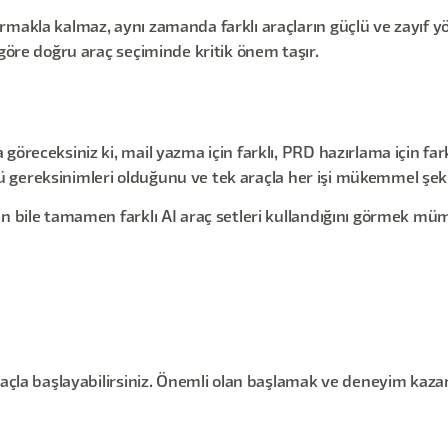
makla kalmaz, aynı zamanda farklı araçların güçlü ve zayıf yönl
 göre doğru araç seçiminde kritik önem taşır.
receksiniz ki, mail yazma için farklı, PRD hazırlama için farklı
 özgü gereksinimleri olduğunu ve tek araçla her işi mükemmel ş
in bile tamamen farklı AI araç setleri kullandığını görmek m
araçla başlayabilirsiniz. Önemli olan başlamak ve deneyim kaz