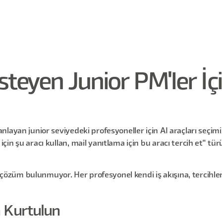
steyen Junior PM'ler İç
ayan junior seviyedeki profesyoneller için AI araçları seçimi ol
n şu aracı kullan, mail yanıtlama için bu aracı tercih et" türün
i" çözüm bulunmuyor. Her profesyonel kendi iş akışına, tercihle
 Kurtulun