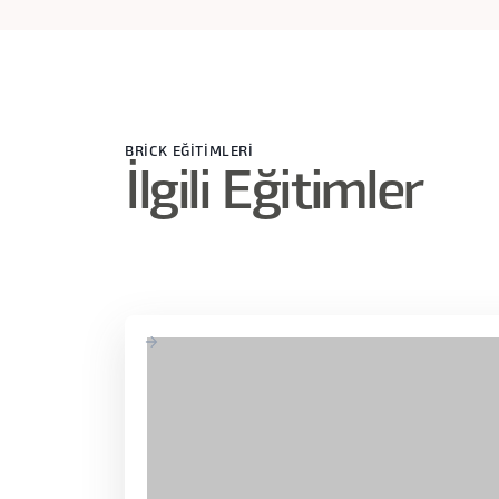
BRİCK EĞİTİMLERİ
İlgili Eğitimler