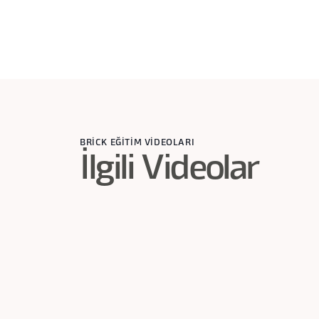
BRİCK EĞİTİM VİDEOLARI
İlgili Videolar