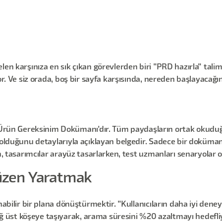
en karşınıza en sık çıkan görevlerden biri "PRD hazırla" talimat
yor. Ve siz orada, boş bir sayfa karşısında, nereden başlayacağ
n Gereksinim Dokümanı'dır. Tüm paydaşların ortak okuduğu, 
 olduğunu detaylarıyla açıklayan belgedir. Sadece bir doküman 
n, tasarımcılar arayüz tasarlarken, test uzmanları senaryolar o
üzen Yaratmak
nabilir bir plana dönüştürmektir. "Kullanıcıların daha iyi deney
st köşeye taşıyarak, arama süresini %20 azaltmayı hedefliyor