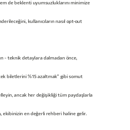
r hem de beklenti uyumsuzluklarını minimize
erileceğini, kullanıcıların nasıl opt-out
yın - teknik detaylara dalmadan önce,
stek biletlerini %15 azaltmak" gibi somut
elleyin, ancak her değişikliği tüm paydaşlarla
ekibinizin en değerli rehberi haline gelir.