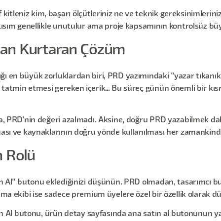
tleniz kim, başarı ölçütleriniz ne ve teknik gereksinimleriniz 
 kısım genellikle unutulur ama proje kapsamının kontrolsüz büy
an Kurtaran Çözüm
ı en büyük zorluklardan biri, PRD yazımındaki "yazar tıkanıklı
 tatmin etmesi gereken içerik... Bu süreç günün önemli bir kıs
da, PRD'nin değeri azalmadı. Aksine, doğru PRD yazabilmek dah
lması ve kaynaklarının doğru yönde kullanılması her zamankin
n Rolü
ın Al" butonu eklediğinizi düşünün. PRD olmadan, tasarımcı but
ama ekibi ise sadece premium üyelere özel bir özellik olarak dü
tın Al butonu, ürün detay sayfasında ana satın al butonunun yan