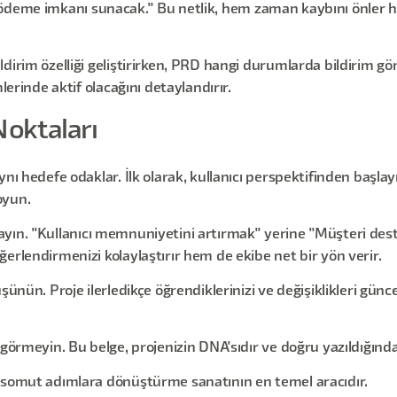
tıkla ödeme imkanı sunacak." Bu netlik, hem zaman kaybını önle
irim özelliği geliştirirken, PRD hangi durumlarda bildirim gönd
lerinde aktif olacağını detaylandırır.
Noktaları
ynı hedefe odaklar. İlk olarak, kullanıcı perspektifinden başla
oyun.
nımlayın. "Kullanıcı memnuniyetini artırmak" yerine "Müşteri de
erlendirmenizi kolaylaştırır hem de ekibe net bir yön verir.
şünün. Proje ilerledikçe öğrendiklerinizi ve değişiklikleri günc
görmeyin. Bu belge, projenizin DNA'sıdır ve doğru yazıldığında, 
u somut adımlara dönüştürme sanatının en temel aracıdır.