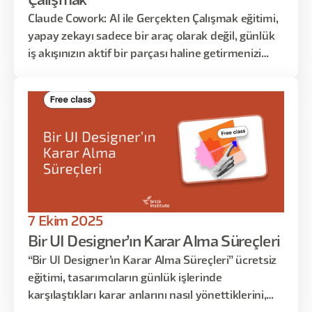
Çalışmak
Claude Cowork: AI ile Gerçekten Çalışmak eğitimi,
yapay zekayı sadece bir araç olarak değil, günlük
iş akışınızın aktif bir parçası haline getirmenizi
hedefler. Bu eğitimde, tekrar eden ve zaman alan
işleri nasıl otomatikleştirebileceğinizi, farklı veri
kaynaklarından nasıl anlamlı çıktılar
üretebileceğinizi ve kendi iş süreçlerinizi AI ile
nasıl yeniden tasarlayabileceğinizi adım adım ele
alacağız.
7 Ekim 2025
Bir UI Designer’ın Karar Alma Süreçleri
“Bir UI Designer’ın Karar Alma Süreçleri” ücretsiz
eğitimi, tasarımcıların günlük işlerinde
karşılaştıkları karar anlarını nasıl yönettiklerini,