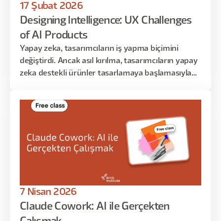
17 Şubat 2026
Designing Intelligence: UX Challenges
of AI Products
Yapay zeka, tasarımcıların iş yapma biçimini
değiştirdi. Ancak asıl kırılma, tasarımcıların yapay
zeka destekli ürünler tasarlamaya başlamasıyla
yaşanıyor. Bu ücretsiz eğitim; ChatGPT,
Midjourney gibi araçları kullanmaktan öte,
kullanıcıların gerçekten etkileşime girdiği AI
ürünlerini nasıl tasarlamamız gerektiğine
odaklanır.
7 Nisan 2026
Claude Cowork: AI ile Gerçekten