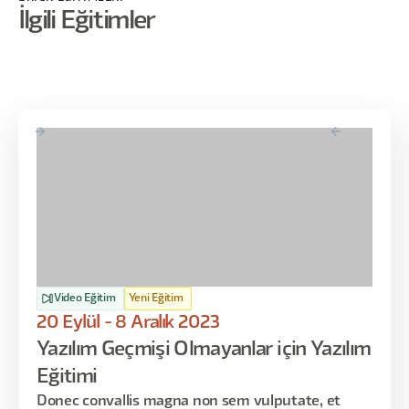
diğer çözümler bunlar bunlar. Bunlardı. Ya da işte hatta
İlgili Eğitimler
listelemeden bunlarla ilgili de detaylı olarak açıklama
yapmamızı isterseniz işte şurada bahsedebilirim gibi.
Kademeli bir paylaşım her zaman daha etkili iletişim
kurmanızı sağlar. Bunu genel bir ipucu olarak alın. Hani şu
an böyle bir hata olarak bunu söylemiyorum. karşı tarafa
iletmek istediğiniz mesajı çok daha iyi iletmenizi sağlar.
Video Eğitim
Yeni Eğitim
20 Eylül - 8 Aralık 2023
Yazılım Geçmişi Olmayanlar için Yazılım
Eğitimi
Donec convallis magna non sem vulputate, et