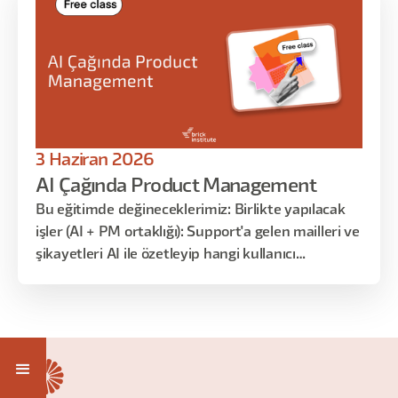
3 Haziran 2026
AI Çağında Product Management
Bu eğitimde değineceklerimiz: Birlikte yapılacak
işler (AI + PM ortaklığı): Support'a gelen mailleri ve
şikayetleri AI ile özetleyip hangi kullanıcı
segmentinde hangi sorunların sık yaşandığını
görmek, PRD'yi AI ile yazmak ama AI'ın tipik
tuzaklarına düşmemek — örneğin AI'ın ürettiği
"kullanıcı deneyimini iyileştirmek" , "sezgisel
arayüz" , "ölçeklenebilir çözüm" gibi emin görünüp
aslında ölçülemeyen ifadeleri tanımak ve somut