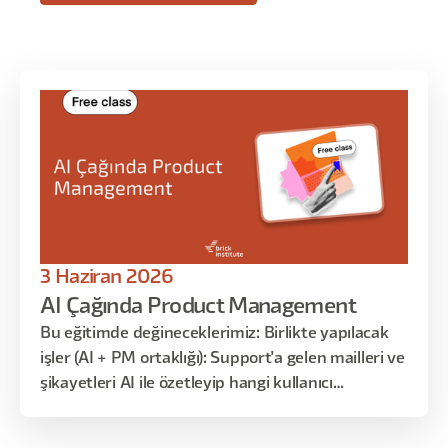
3 Haziran 2026
AI Çağında Product Management
Bu eğitimde değineceklerimiz: Birlikte yapılacak
işler (AI + PM ortaklığı): Support'a gelen mailleri ve
şikayetleri AI ile özetleyip hangi kullanıcı
segmentinde hangi sorunların sık yaşandığını
görmek, PRD'yi AI ile yazmak ama AI'ın tipik