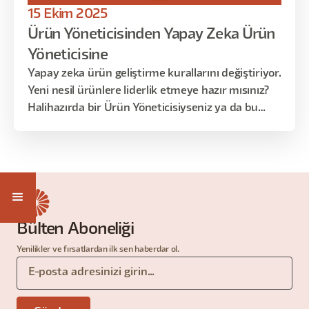
15 Ekim 2025
Ürün Yöneticisinden Yapay Zeka Ürün
Yöneticisine
Yapay zeka ürün geliştirme kurallarını değiştiriyor.
Yeni nesil ürünlere liderlik etmeye hazır mısınız?
Halihazırda bir Ürün Yöneticisiyseniz ya da bu
alana adım atmak istiyorsanız, yapay zeka
destekli ürünleri nasıl inşa edip yöneteceğinizi
bilmek artık olmazsa olmaz. Bu 45 dakikalık
ücretsiz webinarda, geleneksel bir PM’den AI
odaklı ürün liderine nasıl dönüşebileceğinizi
anlatacağız.
Bülten Aboneliği
Yenilikler ve fırsatlardan ilk sen haberdar ol.