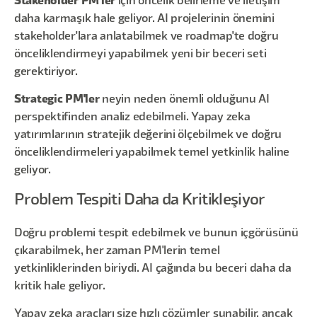
Stakeholder PM'ler
için öncelik belirleme ve iletişim
daha karmaşık hale geliyor. AI projelerinin önemini
stakeholder'lara anlatabilmek ve roadmap'te doğru
önceliklendirmeyi yapabilmek yeni bir beceri seti
gerektiriyor.
Strategic PM'ler
neyin neden önemli olduğunu AI
perspektifinden analiz edebilmeli. Yapay zeka
yatırımlarının stratejik değerini ölçebilmek ve doğru
önceliklendirmeleri yapabilmek temel yetkinlik haline
geliyor.
Problem Tespiti Daha da Kritikleşiyor
Doğru problemi tespit edebilmek ve bunun içgörüsünü
çıkarabilmek, her zaman PM'lerin temel
yetkinliklerinden biriydi. AI çağında bu beceri daha da
kritik hale geliyor.
Yapay zeka araçları size hızlı çözümler sunabilir, ancak