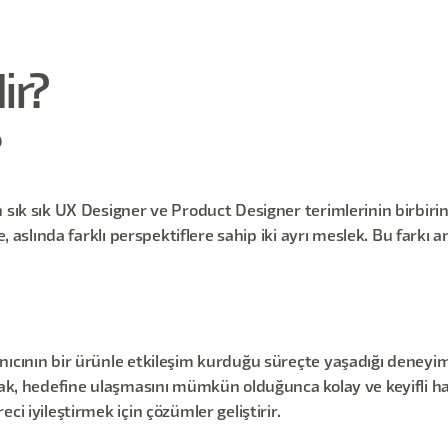
ir?
?
sık sık UX Designer ve Product Designer terimlerinin birbirinin
de, aslında farklı perspektiflere sahip iki ayrı meslek. Bu fark
nıcının bir ürünle etkileşim kurduğu süreçte yaşadığı deneyim
ak, hedefine ulaşmasını mümkün olduğunca kolay ve keyifli hale
ci iyileştirmek için çözümler geliştirir.