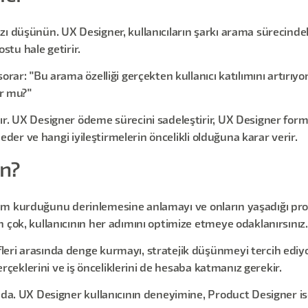
ı düşünün. UX Designer, kullanıcıların şarkı arama sürecindeki
ostu hale getirir.
orar: "Bu arama özelliği gerçekten kullanıcı katılımını artırıyo
or mu?"
r. UX Designer ödeme sürecini sadeleştirir, UX Designer form a
z eder ve hangi iyileştirmelerin öncelikli olduğuna karar verir.
n?
kileşim kurduğunu derinlemesine anlamayı ve onların yaşadığı p
 çok, kullanıcının her adımını optimize etmeye odaklanırsınız.
leri arasında denge kurmayı, stratejik düşünmeyi tercih ediy
gerçeklerini ve iş önceliklerini de hesaba katmanız gerekir.
sında. UX Designer kullanıcının deneyimine, Product Designer