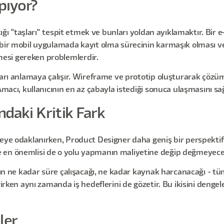
pıyor?
tığı "taşları" tespit etmek ve bunları yoldan ayıklamaktır. Bir 
bir mobil uygulamada kayıt olma sürecinin karmaşık olması vey
esi gereken problemlerdir.
ları anlamaya çalışır. Wireframe ve prototip oluşturarak çözü
Amacı, kullanıcının en az çabayla istediği sonuca ulaşmasını sa
ndaki Kritik Fark
eye odaklanırken, Product Designer daha geniş bir perspektif 
 en önemlisi de o yolu yapmanın maliyetine değip değmeyeceğ
ının ne kadar süre çalışacağı, ne kadar kaynak harcanacağı - t
irirken aynı zamanda iş hedeflerini de gözetir. Bu ikisini deng
ler