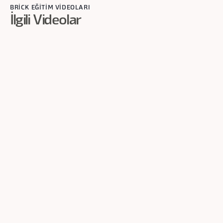
BRİCK EĞİTİM VİDEOLARI
İlgili Videolar
1
dk
Tanımlama
Üniversitelerde Yapay