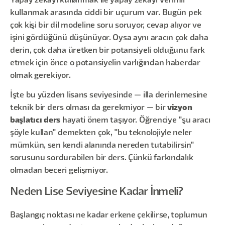
Yapay zekayı kullanmak ile yapay zekayı verimli
kullanmak arasında ciddi bir uçurum var. Bugün pek
çok kişi bir dil modeline soru soruyor, cevap alıyor ve
işini gördüğünü düşünüyor. Oysa aynı aracın çok daha
derin, çok daha üretken bir potansiyeli olduğunu fark
etmek için önce o potansiyelin varlığından haberdar
olmak gerekiyor.
İşte bu yüzden lisans seviyesinde — illa derinlemesine
teknik bir ders olması da gerekmiyor — bir
vizyon
başlatıcı ders
hayati önem taşıyor. Öğrenciye "şu aracı
şöyle kullan" demekten çok, "bu teknolojiyle neler
mümkün, sen kendi alanında nereden tutabilirsin"
sorusunu sordurabilen bir ders. Çünkü farkındalık
olmadan beceri gelişmiyor.
Neden Lise Seviyesine Kadar İnmeli?
Başlangıç noktası ne kadar erkene çekilirse, toplumun