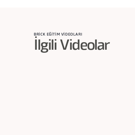
BRİCK EĞİTİM VİDEOLARI
İlgili Videolar