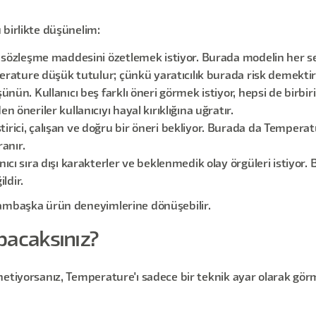
 birlikte düşünelim:
 sözleşme maddesini özetlemek istiyor. Burada modelin her sefe
perature düşük tutulur; çünkü yaratıcılık burada risk demektir
nün. Kullanıcı beş farklı öneri görmek istiyor, hepsi de birbir
 öneriler kullanıcıyı hayal kırıklığına uğratır.
irici, çalışan ve doğru bir öneri bekliyor. Burada da Temper
ranır.
ıcı sıra dışı karakterler ve beklenmedik olay örgüleri istiyor
ildir.
bambaşka ürün deneyimlerine dönüşebilir.
pacaksınız?
etiyorsanız, Temperature'ı sadece bir teknik ayar olarak görm