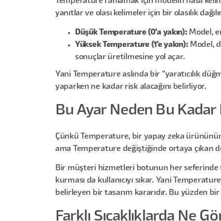
Temperature'ı anlamak için modelin nasıl keli
yanıtlar ve olası kelimeler için bir olasılık dağı
Düşük Temperature (0'a yakın):
Model, en
Yüksek Temperature (1'e yakın):
Model, dü
sonuçlar üretilmesine yol açar.
Yani Temperature aslında bir "yaratıcılık düğme
yaparken ne kadar risk alacağını belirliyor.
Bu Ayar Neden Bu Kadar 
Çünkü Temperature, bir yapay zeka ürününün ka
ama Temperature değiştiğinde ortaya çıkan de
Bir müşteri hizmetleri botunun her seferinde f
kurması da kullanıcıyı sıkar. Yani Temperature 
belirleyen bir tasarım kararıdır. Bu yüzden b
Farklı Sıcaklıklarda Ne Gö