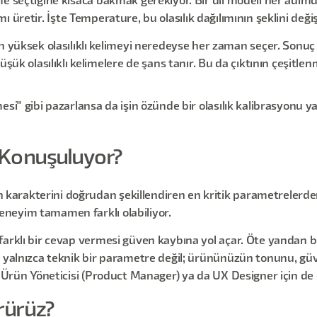
me seçtiğine kısaca bakmak gerekiyor. Bir dil modeli her adımd
lımı üretir. İşte Temperature, bu olasılık dağılımının şeklini deği
 yüksek olasılıklı kelimeyi neredeyse her zaman seçer. Sonuç öng
şük olasılıklı kelimelere de şans tanır. Bu da çıktının çeşit
si" gibi pazarlansa da işin özünde bir olasılık kalibrasyonu y
Konuşuluyor?
rakterini doğrudan şekillendiren en kritik parametrelerden b
neyim tamamen farklı olabiliyor.
arklı bir cevap vermesi güven kaybına yol açar. Öte yandan bi
yalnızca teknik bir parametre değil; ürününüzün tonunu, güvenil
ir Ürün Yöneticisi (Product Manager) ya da UX Designer için de
rürüz?