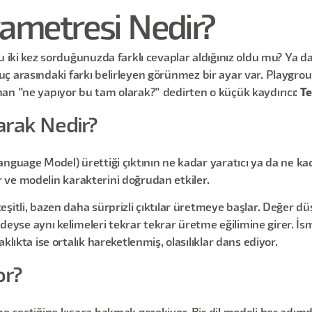
ametresi Nedir?
u iki kez sorduğunuzda farklı cevaplar aldığınız oldu mu? Ya d
 iki uç arasındaki farkı belirleyen görünmez bir ayar var. Play
an "ne yapıyor bu tam olarak?" dedirten o küçük kaydırıcı:
T
rak Nedir?
(Language Model) ürettiği çıktının ne kadar yaratıcı ya da ne kad
lır ve modelin karakterini doğrudan etkiler.
eşitli, bazen daha sürprizli çıktılar üretmeye başlar. Değer d
redeyse aynı kelimeleri tekrar tekrar üretme eğilimine girer. İs
lıkta ise ortalık hareketlenmiş, olasılıklar dans ediyor.
or?