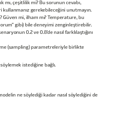
ık mı, çeşitlilik mi? Bu sorunun cevabı,
eri kullanmanız gerekebileceğini unutmayın.
u? Güven mi, ilham mı? Temperature, bu
rum" gibi) bile deneyimi zenginleştirebilir.
naryonun 0.2 ve 0.8'de nasıl farklılaştığını
eme (sampling) parametreleriyle birlikte
öylemek istediğine bağlı.
delin ne söylediği kadar nasıl söylediğini de