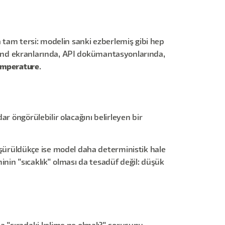
a tam tersi: modelin sanki ezberlemiş gibi hep
ground ekranlarında, API dokümantasyonlarında,
emperature
.
ar öngörülebilir olacağını belirleyen bir
üşürüldükçe ise model daha deterministik hale
minin "sıcaklık" olması da tesadüf değil: düşük