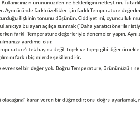
:
Kullanıcınızın ürününüzden ne beklediğini netleştirin. Tutarlıl
. Aynı üründe farklı özellikler için farklı Temperature değerl
kurduğu ilişkinin tonunu düşünün. Ciddiyet mi, oyunculluk m
lanıcıya bu ayarı açıkça sunmak ("Daha yaratıcı öneriler istiyo
derken farklı Temperature değerleriyle denemeler yapın. Aynı se
lmanıza yardımcı olur.
mperature'ı tek başına değil, top-k ve top-p gibi diğer örnekl
ımını farklı biçimlerde şekillendirir.
 evrensel bir değer yok. Doğru Temperature, ürününüzün ne s
olacağına" karar veren bir düğmedir; onu doğru ayarlamak, mo