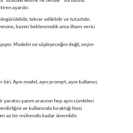
a "sıradaki kelime ne olmalı?" sorusunu
ştiren ayardır.
örülebilir, tekrar edilebilir ve tutarlıdır.
lenmesine, bazen beklenmedik ama ilham verici
apıyor. Modelin ne söyleyeceğini değil, seçim
iri. Aynı model, aynı prompt, aynı kullanıcı;
r yaratıcı yazım aracının hep aynı cümleleri
irliğini ve kullanıcıda bıraktığı hissi
 en az bir mühendis kadar önemlidir.