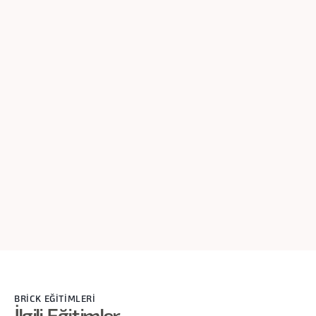
Nedir?
Transkript
Bütün süreçleri, satışı, pazarlamayı, müşteri başarısından
kastımız gelebilecek müşteriden gelebilecek talep ve
şikayetlerin değerlendirilmesi gibi. Bütün süreçleri
etkileyen bir senkronizasyon işidir aslında.
BRİCK EĞİTİMLERİ