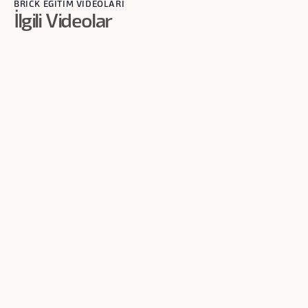
BRİCK EĞİTİM VİDEOLARI
İlgili Videolar
1
dk
Tanımlama
Sürüm Yönetimi