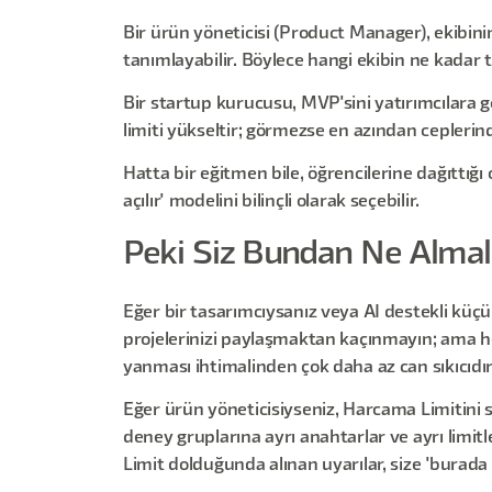
Bir ürün yöneticisi (Product Manager), ekibinin
tanımlayabilir. Böylece hangi ekibin ne kadar t
Bir startup kurucusu, MVP'sini yatırımcılara gö
limiti yükseltir; görmezse en azından ceplerind
Hatta bir eğitmen bile, öğrencilerine dağıttığı
açılır' modelini bilinçli olarak seçebilir.
Peki Siz Bundan Ne Almalı
Eğer bir tasarımcıysanız veya AI destekli küçük
projelerinizi paylaşmaktan kaçınmayın; ama h
yanması ihtimalinden çok daha az can sıkıcıdır
Eğer ürün yöneticisiyseniz, Harcama Limitini sade
deney gruplarına ayrı anahtarlar ve ayrı limi
Limit dolduğunda alınan uyarılar, size 'burada il