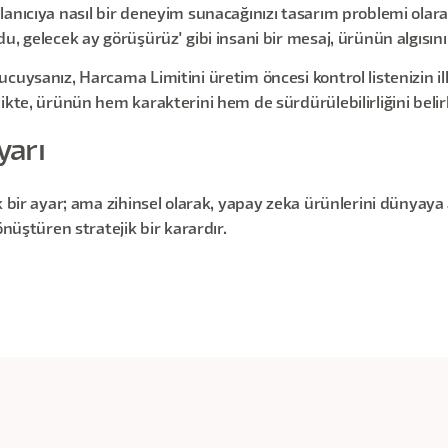
nıcıya nasıl bir deneyim sunacağınızı tasarım problemi olarak e
u, gelecek ay görüşürüz' gibi insani bir mesaj, ürünün algısın
cuysanız, Harcama Limitini üretim öncesi kontrol listenizin i
ikte, ürünün hem karakterini hem de sürdürülebilirliğini belirl
yarı
k bir ayar; ama zihinsel olarak, yapay zeka ürünlerini dünyay
önüştüren stratejik bir karardır.