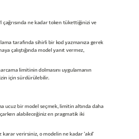
I çağrısında ne kadar token tükettiğinizi ve
gulama tarafında sihirli bir kod yazmanıza gerek
tmaya çalıştığında model yanıt vermez,
, harcama limitinin dolmasını uygulamanın
zin için sürdürülebilir.
ha ucuz bir model seçmek, limitin altında daha
arken alabileceğiniz en pragmatik iki
z karar verirsiniz, o modelin ne kadar 'akıl'