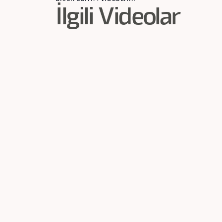
İlgili Videolar
1
dk