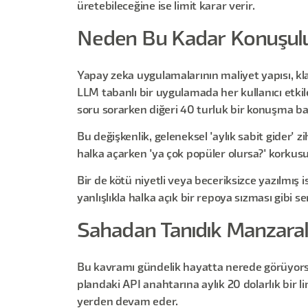
üretebileceğine ise limit karar verir.
Neden Bu Kadar Konuşul
Yapay zeka uygulamalarının maliyet yapısı, kla
LLM tabanlı bir uygulamada her kullanıcı etkileş
soru sorarken diğeri 40 turluk bir konuşma baş
Bu değişkenlik, geleneksel 'aylık sabit gider' z
halka açarken 'ya çok popüler olursa?' korkusun
Bir de kötü niyetli veya beceriksizce yazılmış
yanlışlıkla halka açık bir repoya sızması gibi 
Sahadan Tanıdık Manzara
Bu kavramı gündelik hayatta nerede görüyorsunu
plandaki API anahtarına aylık 20 dolarlık bir lim
yerden devam eder.