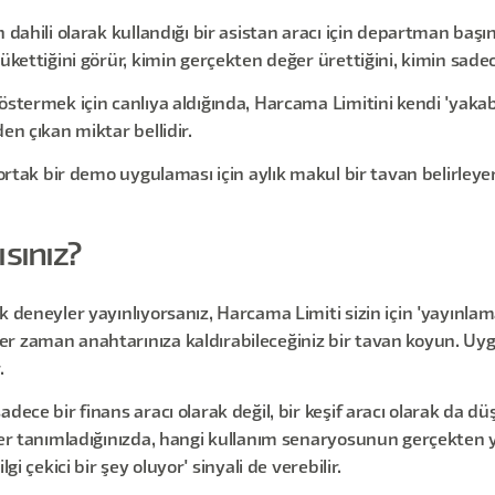
 dahili olarak kullandığı bir asistan aracı için departman başın
ükettiğini görür, kimin gerçekten değer ürettiğini, kimin sadec
stermek için canlıya aldığında, Harcama Limitini kendi 'yakabi
en çıkan miktar bellidir.
 ortak bir demo uygulaması için aylık makul bir tavan belirley
sınız?
 deneyler yayınlıyorsanız, Harcama Limiti sizin için 'yayınlama
er zaman anahtarınıza kaldırabileceğiniz bir tavan koyun. Uy
.
ce bir finans aracı olarak değil, bir keşif aracı olarak da düşün
tler tanımladığınızda, hangi kullanım senaryosunun gerçekten 
gi çekici bir şey oluyor' sinyali de verebilir.