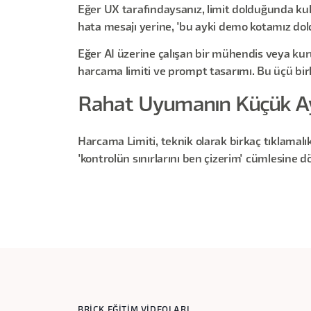
Eğer UX tarafındaysanız, limit dolduğunda kulla
hata mesajı yerine, 'bu ayki demo kotamız dold
Eğer AI üzerine çalışan bir mühendis veya kuru
harcama limiti ve prompt tasarımı. Bu üçü birl
Rahat Uyumanın Küçük A
Harcama Limiti, teknik olarak birkaç tıklamalı
'kontrolün sınırlarını ben çizerim' cümlesine d
BRİCK EĞİTİM VİDEOLARI