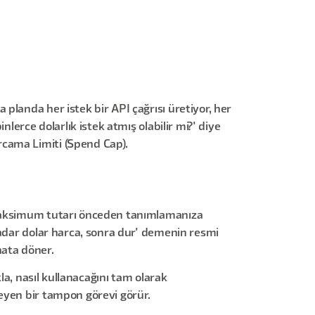
planda her istek bir API çağrısı üretiyor, her
lerce dolarlık istek atmış olabilir mi?' diye
rcama Limiti (Spend Cap).
i maksimum tutarı önceden tanımlamanıza
kadar dolar harca, sonra dur' demenin resmi
hata döner.
la, nasıl kullanacağını tam olarak
eyen bir tampon görevi görür.