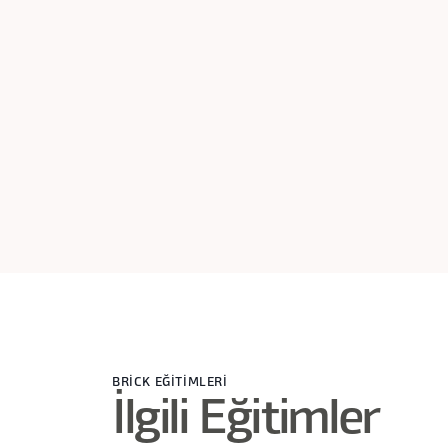
BRİCK EĞİTİMLERİ
İlgili Eğitimler