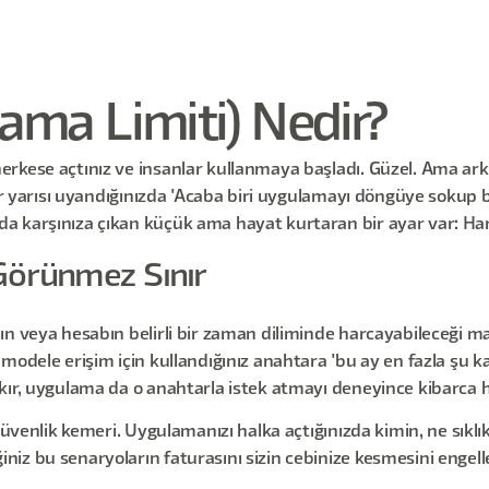
ma Limiti) Nedir?
kese açtınız ve insanlar kullanmaya başladı. Güzel. Ama arka 
ir yarısı uyandığınızda 'Acaba biri uygulamayı döngüye sokup bin
a karşınıza çıkan küçük ama hayat kurtaran bir ayar var: Ha
 Görünmez Sınır
nın veya hesabın belirli bir zaman diliminde harcayabileceğ
modele erişim için kullandığınız anahtara 'bu ay en fazla şu 
kır, uygulama da o anahtarla istek atmayı deneyince kibarca 
güvenlik kemeri. Uygulamanızı halka açtığınızda kimin, ne sıklık
iz bu senaryoların faturasını sizin cebinize kesmesini engell