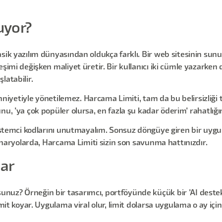
uyor?
sik yazılım dünyasından oldukça farklı. Bir web sitesinin sunu
imi değişken maliyet üretir. Bir kullanıcı iki cümle yazarken di
latabilir.
ihniyetiyle yönetilemez. Harcama Limiti, tam da bu belirsizliği t
u, 'ya çok popüler olursa, en fazla şu kadar öderim' rahatlığın
 istemci kodlarını unutmayalım. Sonsuz döngüye giren bir uygu
senaryolarda, Harcama Limiti sizin son savunma hattınızdır.
lar
z? Örneğin bir tasarımcı, portföyünde küçük bir 'AI destekli 
it koyar. Uygulama viral olur, limit dolarsa uygulama o ay için su