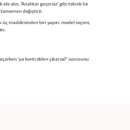
le alın. 'Anahtar geçersiz' gibi teknik bir
ı tamamen değiştirir.
lk üç maddesinden biri yapın: model seçimi,
er.
a açarken 'ya kontrolden çıkarsa?' sorusunu