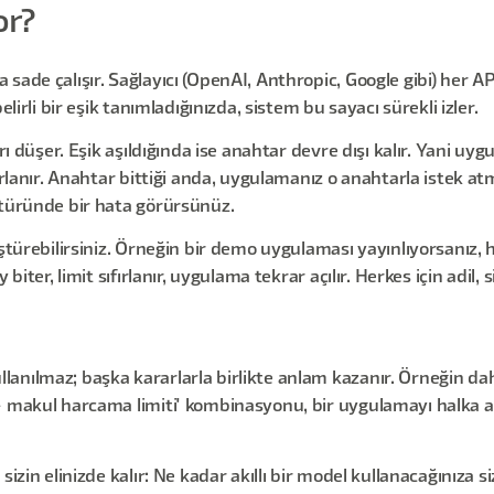
or?
sade çalışır. Sağlayıcı (OpenAI, Anthropic, Google gibi) her AP
lirli bir eşik tanımladığınızda, sistem bu sayacı sürekli izler.
rı düşer. Eşik aşıldığında ise anahtar devre dışı kalır. Yani uy
zorlanır. Anahtar bittiği anda, uygulamanız o anahtarla istek a
 türünde bir hata görürsünüz.
üştürebilirsiniz. Örneğin bir demo uygulaması yayınlıyorsanız
iter, limit sıfırlanır, uygulama tekrar açılır. Herkes için adil, si
anılmaz; başka kararlarla birlikte anlam kazanır. Örneğin da
+ makul harcama limiti' kombinasyonu, bir uygulamayı halka aç
izin elinizde kalır: Ne kadar akıllı bir model kullanacağınıza si