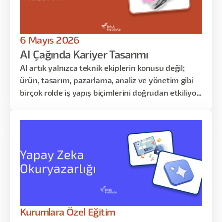
6 Mayıs 2026
AI Çağında Kariyer Tasarımı
AI artık yalnızca teknik ekiplerin konusu değil;
ürün, tasarım, pazarlama, analiz ve yönetim gibi
birçok rolde iş yapış biçimlerini doğrudan etkiliyor.
Bu eğitimde, yapay zekânın kariyerin üzerindeki
etkisini daha net okumayı; kendi rolünü
otomasyon, güçlendirme ve insan katkısı
açısından yeniden değerlendirmeyi ele alacağız.
Amaç, AI çağında nerede değer üreteceğini daha
iyi görmek ve bunu somut bir gelişim planına
dönüştürmek.
Kurumlara Özel Eğitim