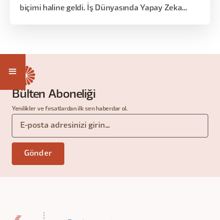
biçimi haline geldi. İş Dünyasında Yapay Zeka
Okuryazarlığı eğitimi, yapay zekayı doğru
anlamak, iş süreçlerinde nerede ve nasıl
kullanılacağını görmek ve değişen iş dünyasına
uyum sağlamak isteyen herkes için tasarlandı.
Bülten Aboneliği
Yenilikler ve fırsatlardan ilk sen haberdar ol.