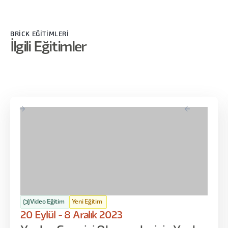
istiyorsanız, veya gözlemci dediği kullanıcı integratör olmak
istiyorsanız, kendi rolünüze göre seçmeniz gerekiyor.
Birazcık hani o şeyden uzaklaşmak gerekiyor. Her şeyi
BRİCK EĞİTİMLERİ
bileyim, her şeyi okuyayım değil. Eskiden böyleydi çünkü.
İlgili Eğitimler
Yani eskiden gerçekten şey yapabiliyordunuz, hani sektörle
ilgili bir izninizi attırabiliyorsanız, sektörde kendinizi
yukarılarda bir yer bulabiliyordunuz. Şimdi birazcık İşte de-
learning denilen unutma belki. Unutma da değil de
öğrenmeme kısmı önemli hale geliyor. Eğer ile ilgili bir şeyler
okumaya başlıyorsanız. Okuduğunuz zaman şunu
anlamanız gerekiyor. Tamam bu bana göre değil şu anda.
Yani ben bunu okuyayım ama yarın denemeye
çalışmayayım. Veya bu alandan gelen haberler, bu ürünler,
işte bu alandaki gelişmeler beni ilgilendirmiyor
diyebilirsiniz. Dedim ki ben sürekli e-aile ilgili bir şeyler
yapıyorum. Bazen işte arkadaşlarım bana şey diyor.
Video Eğitim
Yeni Eğitim
Bilmiyorum çünkü ilgilenmemişti. Avukatlar AI'lırını nasıl
20 Eylül - 8 Aralık 2023
kullanıyorlar çok umurumda değil. Hani bu ne zaman benim