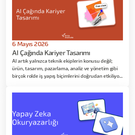
gibi oldu birazcık. Baş bayrak taşıcısı gibi oldu. Bu grupta
mesela PM'leri düşünelim işte. Product Managers.
6 Mayıs 2026
AI Çağında Kariyer Tasarımı
AI artık yalnızca teknik ekiplerin konusu değil;
ürün, tasarım, pazarlama, analiz ve yönetim gibi
birçok rolde iş yapış biçimlerini doğrudan etkiliyor.
Bu eğitimde, yapay zekânın kariyerin üzerindeki
etkisini daha net okumayı; kendi rolünü
otomasyon, güçlendirme ve insan katkısı
açısından yeniden değerlendirmeyi ele alacağız.
Amaç, AI çağında nerede değer üreteceğini daha
iyi görmek ve bunu somut bir gelişim planına
dönüştürmek.