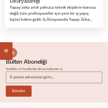
Okuryazarlığı
Yapay zeka artık yalnızca teknik ekiplerin konusu
değil; tüm profesyoneller için yeni bir iş yapış
biçimi haline geldi. İş Dünyasında Yapay Zeka
Okuryazarlığı eğitimi, yapay zekayı doğru
anlamak, iş süreçlerinde nerede ve nasıl
kullanılacağını görmek ve değişen iş dünyasına
uyum sağlamak isteyen herkes için tasarlandı.
Bülten Aboneliği
Yenilikler ve fırsatlardan ilk sen haberdar ol.