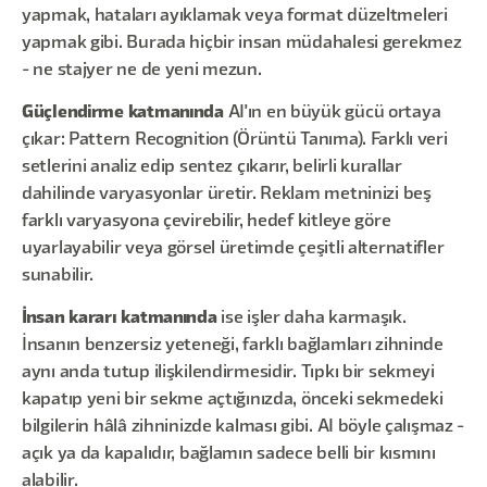
yapmak, hataları ayıklamak veya format düzeltmeleri
yapmak gibi. Burada hiçbir insan müdahalesi gerekmez
- ne stajyer ne de yeni mezun.
Güçlendirme katmanında
AI'ın en büyük gücü ortaya
çıkar: Pattern Recognition (Örüntü Tanıma). Farklı veri
setlerini analiz edip sentez çıkarır, belirli kurallar
dahilinde varyasyonlar üretir. Reklam metninizi beş
farklı varyasyona çevirebilir, hedef kitleye göre
uyarlayabilir veya görsel üretimde çeşitli alternatifler
sunabilir.
İnsan kararı katmanında
ise işler daha karmaşık.
İnsanın benzersiz yeteneği, farklı bağlamları zihninde
aynı anda tutup ilişkilendirmesidir. Tıpkı bir sekmeyi
kapatıp yeni bir sekme açtığınızda, önceki sekmedeki
bilgilerin hâlâ zihninizde kalması gibi. AI böyle çalışmaz -
açık ya da kapalıdır, bağlamın sadece belli bir kısmını
alabilir.