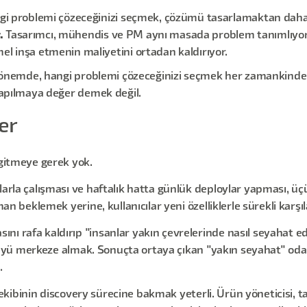
i problemi çözeceğinizi seçmek, çözümü tasarlamaktan daha 
.
Tasarımcı, mühendis ve PM aynı masada problem tanımlıyor
 inşa etmenin maliyetini ortadan kaldırıyor.
i dönemde, hangi problemi çözeceğinizi seçmek her zamankinden 
 yapılmaya değer demek değil.
er
 gitmeye gerek yok.
larla çalışması ve haftalık hatta günlük deploylar yapması, üçü
an beklemek yerine, kullanıcılar yeni özelliklerle sürekli karşıl
ı rafa kaldırıp "insanlar yakın çevrelerinde nasıl seyahat ed
görüyü merkeze almak. Sonuçta ortaya çıkan "yakın seyahat" odak
.
ün ekibinin discovery sürecine bakmak yeterli. Ürün yöneticisi, 