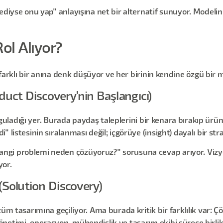
diyse onu yap" anlayışına net bir alternatif sunuyor. Modelin ö
ol Alıyor?
 farklı bir anına denk düşüyor ve her birinin kendine özgü bir m
duct Discovery'nin Başlangıcı)
kurguladığı yer. Burada paydaş taleplerini bir kenara bırakıp ü
 listesinin sıralanması değil; içgörüye (insight) dayalı bir str
ngi problemi neden çözüyoruz?" sorusuna cevap arıyor. Vizy
yor.
 (Solution Discovery)
züm tasarımına geçiliyor. Ama burada kritik bir farklılık var: 