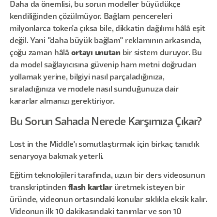
Daha da önemlisi, bu sorun modeller büyüdükçe
kendiliğinden çözülmüyor. Bağlam pencereleri
milyonlarca token'a çıksa bile, dikkatin dağılımı hâlâ eşit
değil. Yani "daha büyük bağlam" reklamının arkasında,
çoğu zaman hâlâ
ortayı unutan
bir sistem duruyor. Bu
da model sağlayıcısına güvenip ham metni doğrudan
yollamak yerine, bilgiyi nasıl parçaladığınıza,
sıraladığınıza ve modele nasıl sunduğunuza dair
kararlar almanızı gerektiriyor.
Bu Sorun Sahada Nerede Karşımıza Çıkar?
Lost in the Middle'ı somutlaştırmak için birkaç tanıdık
senaryoya bakmak yeterli.
Eğitim teknolojileri tarafında, uzun bir ders videosunun
transkriptinden
flash kartlar
üretmek isteyen bir
üründe, videonun ortasındaki konular sıklıkla eksik kalır.
Videonun ilk 10 dakikasındaki tanımlar ve son 10