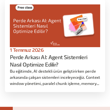
1 Temmuz 2026
Perde Arkası AI: Agent Sistemleri
Nasıl Optimize Edilir?
Bu eğitimde, AI destekli ürün geliştirirken perde
arkasında çalışan sistemleri inceleyeceğiz. Context
window yönetimi, paralel chunk işleme, memory
stratejileri, orchestration yapıları ve farklı design
pattern seçimleri gibi konuları; teorik anlatımdan
çok gerçek ürün senaryoları üzerinden ele
alacağız.