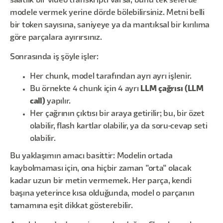
saatlik bir video transkripti varsa, bunu tek seferde
modele vermek yerine dörde bölebilirsiniz. Metni belli
bir token sayısına, saniyeye ya da mantıksal bir kırılıma
göre parçalara ayırırsınız.
Sonrasında iş şöyle işler:
Her chunk, model tarafından ayrı ayrı işlenir.
Bu örnekte 4 chunk için 4 ayrı
LLM çağrısı (LLM
call)
yapılır.
Her çağrının çıktısı bir araya getirilir; bu, bir özet
olabilir, flash kartlar olabilir, ya da soru-cevap seti
olabilir.
Bu yaklaşımın amacı basittir: Modelin ortada
kaybolmaması için, ona hiçbir zaman "orta" olacak
kadar uzun bir metin vermemek. Her parça, kendi
başına yeterince kısa olduğunda, model o parçanın
tamamına eşit dikkat gösterebilir.