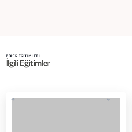
veya token sayısından ayırabiliriz bunu. Atıyorum bu 2
saatlik videoyu 4'e bölüyorum. Bu 4 çankı sırasıyla
işleyebilirim. Her seferinde burada ne olur? 4 tane LLM call
yapılır. İşin sonunda bana şey döner. Buradaki... Flash
kartlar bir şeyler döner. Burada belli başta tabi sorunlar var.
Bu birincisi Lost in the Middle'ı... Bertaraf etmek için uzun
metni sokup da aralarda bazı şeyleri kaçırmaması için böyle
bir şey yapıyorum.
BRİCK EĞİTİMLERİ
İlgili Eğitimler