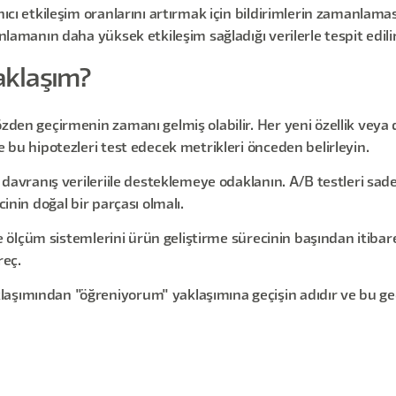
ıcı etkileşim oranlarını artırmak için bildirimlerin zamanlaması 
nlamanın daha yüksek etkileşim sağladığı verilerle tespit edilir
aklaşım?
zden geçirmenin zamanı gelmiş olabilir. Her yeni özellik veya 
e bu hipotezleri test edecek metrikleri önceden belirleyin.
ı davranış verileriile desteklemeye odaklanın. A/B testleri sad
cinin doğal bir parçası olmalı.
rı ve ölçüm sistemlerini ürün geliştirme sürecinin başından iti
reç.
laşımından "öğreniyorum" yaklaşımına geçişin adıdır ve bu 