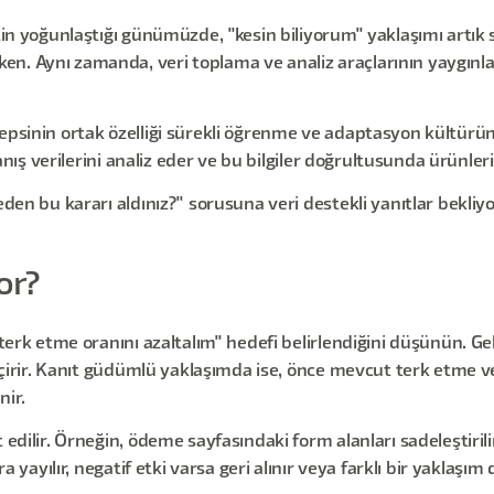
tin yoğunlaştığı günümüzde, "kesin biliyorum" yaklaşımı artık sü
en. Aynı zamanda, veri toplama ve analiz araçlarının yaygınl
epsinin ortak özelliği sürekli öğrenme ve adaptasyon kültürüne
ranış verilerini analiz eder ve bu bilgiler doğrultusunda ürünlerin
den bu kararı aldınız?" sorusuna veri destekli yanıtlar bekliyor.
or?
i terk etme oranını azaltalım" hedefi belirlendiğini düşünün. 
geçirir. Kanıt güdümlü yaklaşımda ise, önce mevcut terk etme ver
nir.
edilir. Örneğin, ödeme sayfasındaki form alanları sadeleştirilir
a yayılır, negatif etki varsa geri alınır veya farklı bir yaklaşım