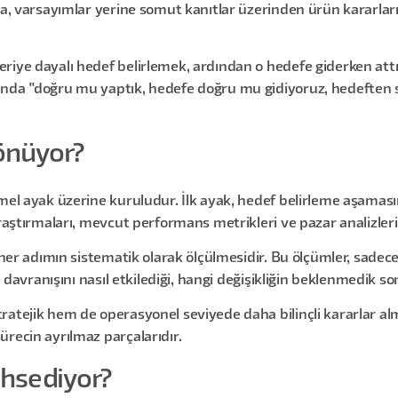
da, varsayımlar yerine somut kanıtlar üzerinden ürün kararları 
riye dayalı hedef belirlemek, ardından o hedefe giderken att
nda "doğru mu yaptık, hedefe doğru mu gidiyoruz, hedeften sa
önüyor?
emel ayak üzerine kuruludur. İlk ayak, hedef belirleme aşaması
araştırmaları, mevcut performans metrikleri ve pazar analizle
 her adımın sistematik olarak ölçülmesidir. Bu ölçümler, sadece
ı davranışını nasıl etkilediği, hangi değişikliğin beklenmedik s
atejik hem de operasyonel seviyede daha bilinçli kararlar alm
recin ayrılmaz parçalarıdır.
hsediyor?