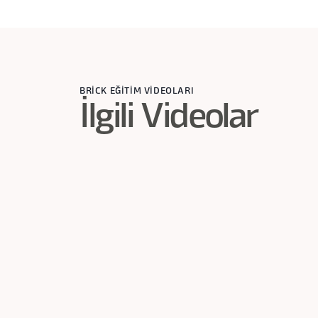
BRİCK EĞİTİM VİDEOLARI
İlgili Videolar