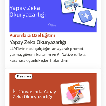
açısından yeniden değerlendirmeyi ele alacağız.
Amaç, AI çağında nerede değer üreteceğini daha
iyi görmek ve bunu somut bir gelişim planına
dönüştürmek.
Kurumlara Özel Eğitim
Yapay Zeka Okuryazarlığı
LLM'lerin nasıl çalıştığını anlayarak prompt
yazma, güvenli kullanım ve AI Native refleksi
kazanarak günlük işleri hızlandırın.