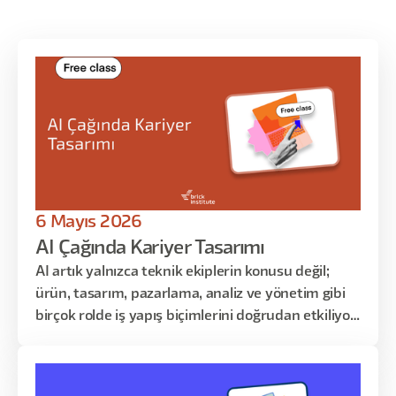
6 Mayıs 2026
AI Çağında Kariyer Tasarımı
AI artık yalnızca teknik ekiplerin konusu değil;
ürün, tasarım, pazarlama, analiz ve yönetim gibi
birçok rolde iş yapış biçimlerini doğrudan etkiliyor.
Bu eğitimde, yapay zekânın kariyerin üzerindeki
etkisini daha net okumayı; kendi rolünü
otomasyon, güçlendirme ve insan katkısı