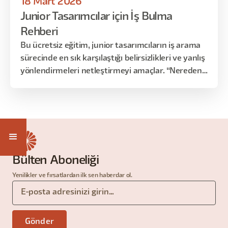
18 Mart 2026
anlamamıştım gibi sorunlar da çıkabilir. O yüzden bu
Junior Tasarımcılar için İş Bulma
sorunları en baştan burada çözmek, bu ilk paragrafta
çözmek bizce en kriti.
Rehberi
Bu ücretsiz eğitim, junior tasarımcıların iş arama
sürecinde en sık karşılaştığı belirsizlikleri ve yanlış
yönlendirmeleri netleştirmeyi amaçlar. “Nereden
başlamalıyım?”, “CV’im yeterli mi?”, “Portfolyom
neden geri dönüş almıyor?” ve “Junior pozisyona
neden senior gibi sorular soruluyor?” gibi sorular;
sektör gerçekleri ve recruiter bakış açısı
üzerinden ele alınır.
Bülten Aboneliği
Yenilikler ve fırsatlardan ilk sen haberdar ol.