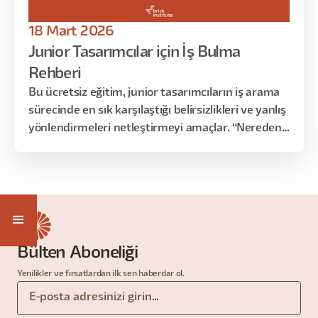
18 Mart 2026
Junior Tasarımcılar için İş Bulma
Rehberi
Bu ücretsiz eğitim, junior tasarımcıların iş arama
sürecinde en sık karşılaştığı belirsizlikleri ve yanlış
yönlendirmeleri netleştirmeyi amaçlar. “Nereden
başlamalıyım?”, “CV’im yeterli mi?”, “Portfolyom
neden geri dönüş almıyor?” ve “Junior pozisyona
neden senior gibi sorular soruluyor?” gibi sorular;
sektör gerçekleri ve recruiter bakış açısı
üzerinden ele alınır.
Bülten Aboneliği
Yenilikler ve fırsatlardan ilk sen haberdar ol.