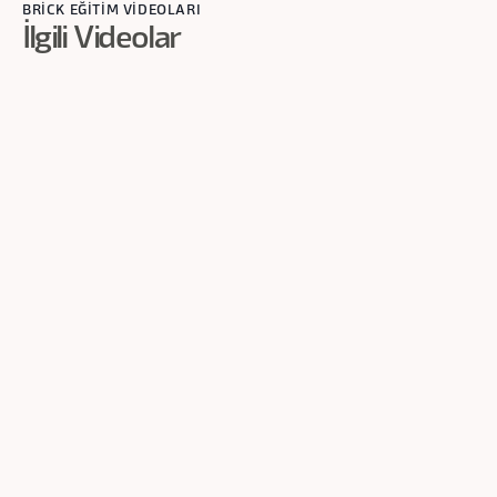
BRİCK EĞİTİM VİDEOLARI
İlgili Videolar
1
dk
Tanımlama
Freelance UX-UI