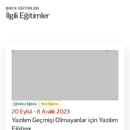
deneyimleyin. Sonra projelerinizde, portfolyonunuzda,
BRİCK EĞİTİMLERİ
CV'nizde anlatırsınız. Ama Upwork falan, oralarda zaten
İlgili Eğitimler
belirli bir şeyiniz yoksa, bir puanınız, 10-20 tane proje
yapmadıysanız ilk projeyi almak çok zor oluyor.
Video Eğitim
Yeni Eğitim
20 Eylül - 8 Aralık 2023
Yazılım Geçmişi Olmayanlar için Yazılım
Eğitimi