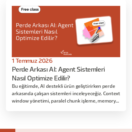
1 Temmuz 2026
Perde Arkası AI: Agent Sistemleri
Nasıl Optimize Edilir?
Bu eğitimde, AI destekli ürün geliştirirken perde
arkasında çalışan sistemleri inceleyeceğiz. Context
window yönetimi, paralel chunk işleme, memory
stratejileri, orchestration yapıları ve farklı design
pattern seçimleri gibi konuları; teorik anlatımdan
çok gerçek ürün senaryoları üzerinden ele
alacağız.