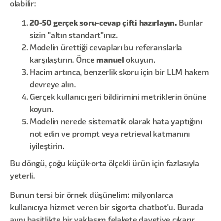
olabilir:
20-50 gerçek soru-cevap çifti hazırlayın.
Bunlar
sizin "altın standart"ınız.
Modelin ürettiği cevapları bu referanslarla
karşılaştırın. Önce
manuel
okuyun.
Hacim artınca, benzerlik skoru için bir LLM hakem
devreye alın.
Gerçek kullanıcı geri bildirimini metriklerin önüne
koyun.
Modelin nerede sistematik olarak hata yaptığını
not edin ve prompt veya retrieval katmanını
iyileştirin.
Bu döngü, çoğu küçük-orta ölçekli ürün için fazlasıyla
yeterli.
Bunun tersi bir örnek düşünelim: milyonlarca
kullanıcıya hizmet veren bir sigorta chatbot'u. Burada
aynı basitlikte bir yaklaşım felakete davetiye çıkarır.