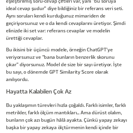
eşleştirilmiş soru-cevap çiftleri var, yani "bu soruya
ideal cevap şudur" diye bildiğiniz bir referans veri seti.
Aynı soruları kendi kurduğunuz mimariden de
geçiriyorsunuz ve o da kendi cevaplarını üretiyor. Şimdi
elinizde iki set var: referans cevaplar ve modelin
ürettiği cevaplar.
Bu ikisini bir üçüncü modele, örneğin ChatGPT'ye
veriyorsunuz ve "bana bunların benzerlik skorunu
çıkar" diyorsunuz. Model de size bir sayı üretiyor. İşte
bu sayı, o dönemde GPT Similarity Score olarak
anılıyordu.
Hayatta Kalabilen Çok Az
Bu yaklaşımın türevleri hızla çoğaldı. Farklı isimler, farklı
metrikler, farklı ölçüm mantıkları... Ama dürüst olalım,
bunların çok azı bugün hâlâ ayakta. Çünkü yapay zekayı
başka bir yapay zekaya ölçtürmenin kendi içinde bir