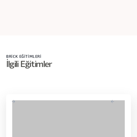
kabaca böyle düşünebilirsiniz. Tokenization mantığı da bu
şekilde. Yani işte Türkçe'den uzun ekler, uzun kelimeler bir
şeyler olduğundan dolayı Türkçe daha fazla token götürüyor
gibi bir mevzu var. Doğru götürüyor. Şimdi bu olay var. Neye
gelecektik? El eleme parametreleri mevzusu.
BRİCK EĞİTİMLERİ
İlgili Eğitimler