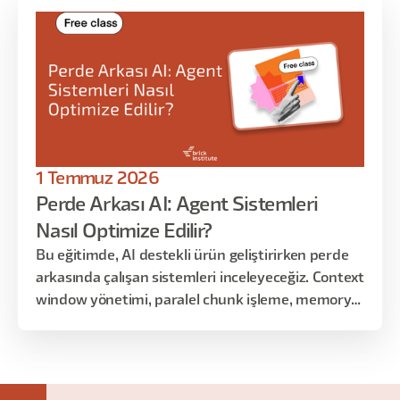
1 Temmuz 2026
Perde Arkası AI: Agent Sistemleri
Nasıl Optimize Edilir?
Bu eğitimde, AI destekli ürün geliştirirken perde
arkasında çalışan sistemleri inceleyeceğiz. Context
window yönetimi, paralel chunk işleme, memory
stratejileri, orchestration yapıları ve farklı design
pattern seçimleri gibi konuları; teorik anlatımdan
çok gerçek ürün senaryoları üzerinden ele
alacağız.