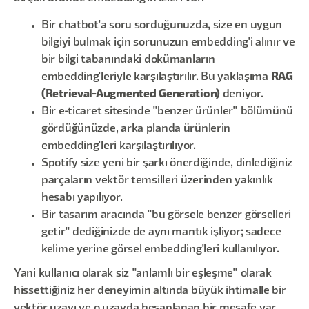
Bir chatbot'a soru sorduğunuzda, size en uygun
bilgiyi bulmak için sorunuzun embedding'i alınır ve
bir bilgi tabanındaki dokümanların
embedding'leriyle karşılaştırılır. Bu yaklaşıma
RAG
(Retrieval-Augmented Generation)
deniyor.
Bir e-ticaret sitesinde "benzer ürünler" bölümünü
gördüğünüzde, arka planda ürünlerin
embedding'leri karşılaştırılıyor.
Spotify size yeni bir şarkı önerdiğinde, dinlediğiniz
parçaların vektör temsilleri üzerinden yakınlık
hesabı yapılıyor.
Bir tasarım aracında "bu görsele benzer görselleri
getir" dediğinizde de aynı mantık işliyor; sadece
kelime yerine görsel embedding'leri kullanılıyor.
Yani kullanıcı olarak siz "anlamlı bir eşleşme" olarak
hissettiğiniz her deneyimin altında büyük ihtimalle bir
vektör uzayı ve o uzayda hesaplanan bir mesafe var.