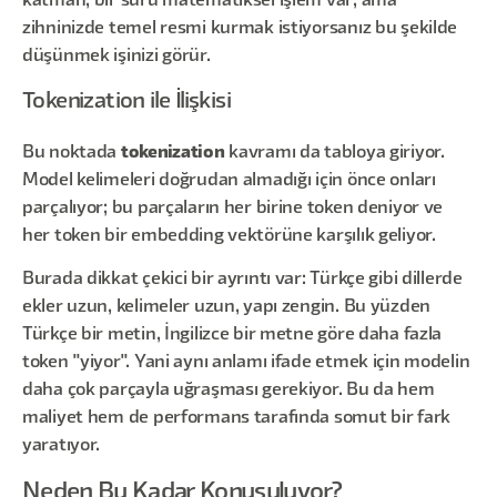
katman, bir sürü matematiksel işlem var; ama
zihninizde temel resmi kurmak istiyorsanız bu şekilde
düşünmek işinizi görür.
Tokenization ile İlişkisi
Bu noktada
tokenization
kavramı da tabloya giriyor.
Model kelimeleri doğrudan almadığı için önce onları
parçalıyor; bu parçaların her birine token deniyor ve
her token bir embedding vektörüne karşılık geliyor.
Burada dikkat çekici bir ayrıntı var: Türkçe gibi dillerde
ekler uzun, kelimeler uzun, yapı zengin. Bu yüzden
Türkçe bir metin, İngilizce bir metne göre daha fazla
token "yiyor". Yani aynı anlamı ifade etmek için modelin
daha çok parçayla uğraşması gerekiyor. Bu da hem
maliyet hem de performans tarafında somut bir fark
yaratıyor.
Neden Bu Kadar Konuşuluyor?