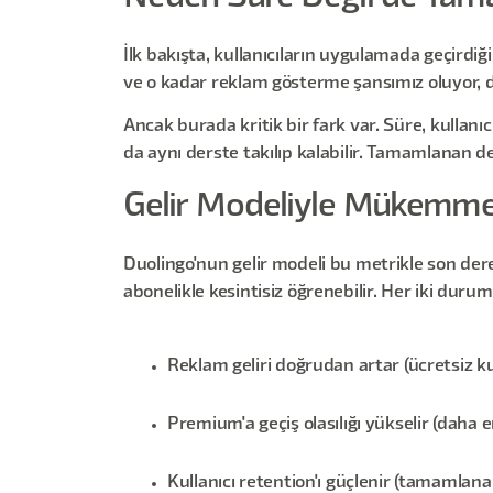
İlk bakışta, kullanıcıların uygulamada geçirdiği
ve o kadar reklam gösterme şansımız oluyor, d
Ancak burada kritik bir fark var. Süre, kullanı
da aynı derste takılıp kalabilir. Tamamlanan der
Gelir Modeliyle Mükemm
Duolingo'nun gelir modeli bu metrikle son der
abonelikle kesintisiz öğrenebilir. Her iki dur
Reklam geliri doğrudan artar (ücretsiz kull
Premium'a geçiş olasılığı yükselir (daha
Kullanıcı retention'ı güçlenir (tamamlan