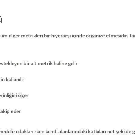
ü
 tüm diğer metrikleri bir hiyerarşi içinde organize etmesidir.
estekleyen bir alt metrik haline gelir
n kullanılır
nliğini ölçer
takip eder
hedefe odaklanırken kendi alanlarındaki katkıları net şekilde gö