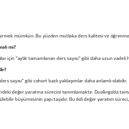
şişirmek mümkün. Bu yüzden mutlaka ders kalitesi ve öğrenme o
malı mı?
r için "aylık tamamlanan ders sayısı" gibi daha uzun vadeli he
lir?
ers sayısı" gibi cohort bazlı yaklaşımlar daha anlamlı olabilir.
lbindeki değer yaratma sürecini tanımlamaktır. Duolingo'da t
ebilir büyümesinin yapı taşıdır. Bu ikili değer yaratım süreci,