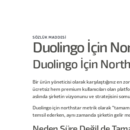
SÖZLÜK MADDESİ
Duolingo İçin Nor
Duolingo İçin North
Bir ürün yöneticisi olarak karşılaştığınız en zo
ücretsiz hem premium kullanıcıları olan platf
aslında şirketin vizyonunu ve stratejisini som
Duolingo için northstar metrik olarak "tamaml
temsil ederken, aynı zamanda şirketin gelir mo
Neden Süre Değil de Tam