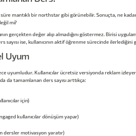
 süre mantıklı bir northstar gibi görünebilir. Sonuçta, ne kadar
eğil mi?
cının gerçekten değer alıp almadığını göstermez. Birisi uygulam
s sayısı ise, kullanıcının aktif öğrenme sürecinde ilerlediğini 
el Uyum
ece uyumludur. Kullanıcılar ücretsiz versiyonda reklam izley
umda da tamamlanan ders sayısı arttıkça:
anıcılar için)
 engaged kullanıcılar dönüşüm yapar)
an dersler motivasyon yaratır)