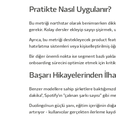
Pratikte Nasıl Uygulanır?
Bu metriği northstar olarak benimserken dikka
gerekir. Kolay dersler ekleyip sayıyı şişirmek
Ayrıca, bu metriği destekleyecek product featu
hatırlatma sistemleri veya kişiselleştirilmiş öğ
Bir diğer önemli nokta ise segment bazlı yaklaş
onboarding sürecini optimize etmek için kritikt
Başarı Hikayelerinden İlh
Benzer modellere sahip şirketlere baktığımızd
dakika", Spotify'ın "çalınan şarkı sayısı" gibi
Duolingo'nun güçlü yanı, eğitim içeriğinin doğ
artırıyor - kullanıcılar gerçekten ilerleme kayd