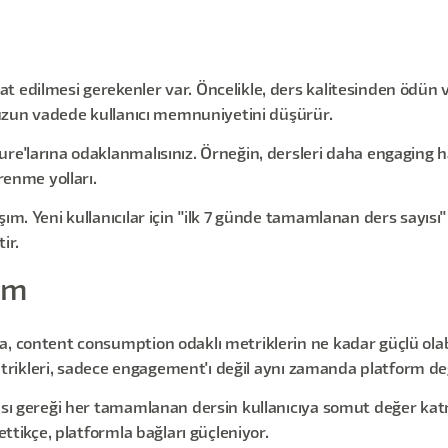
t edilmesi gerekenler var. Öncelikle, ders kalitesinden ödün 
, uzun vadede kullanıcı memnuniyetini düşürür.
re'larına odaklanmalısınız. Örneğin, dersleri daha engaging h
renme yolları.
ım. Yeni kullanıcılar için "ilk 7 günde tamamlanan ders sayısı"
ir.
am
a, content consumption odaklı metriklerin ne kadar güçlü ola
 metrikleri, sadece engagement'ı değil aynı zamanda platform değ
ası gereği her tamamlanan dersin kullanıcıya somut değer katm
ettikçe, platformla bağları güçleniyor.