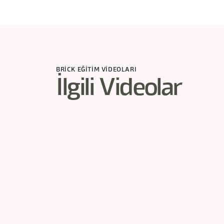
BRİCK EĞİTİM VİDEOLARI
İlgili Videolar