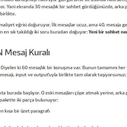
model konuşmayı hatırlıyor gibi görünse de aslında hatırlamı
iyor. Yani ekranda 30 mesajlık bir sohbet gördüğünüzde, arka
birlikte.
aliyet eğrisi doğuruyor. İlk mesajlar ucuz, ama 40. mesaja gel
rin en sık takıldığı iki soru buradan doğuyor:
Yeni bir sohbet ne
N Mesaj Kuralı
. Diyelim ki 60 mesajlık bir konuşma var. Bunun tamamını he
 mesajı, input ve output’uyla birlikte tam olarak taşıyorsunuz
okta burada başlıyor. O eski mesajları çöpe atmak yerine, ark
pakette iki parça bulunuyor:
n kısa bir özet paragrafı