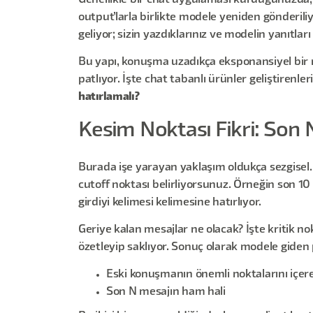
Genellikle bir chat uygulaması kurduğunuzda, 
output’larla birlikte modele yeniden gönderil
geliyor; sizin yazdıklarınız ve modelin yanıtları 
Bu yapı, konuşma uzadıkça eksponansiyel bir m
patlıyor. İşte chat tabanlı ürünler geliştirenle
hatırlamalı?
Kesim Noktası Fikri: Son 
Burada işe yarayan yaklaşım oldukça sezgisel
cutoff noktası belirliyorsunuz. Örneğin son 10
girdiyi kelimesi kelimesine hatırlıyor.
Geriye kalan mesajlar ne olacak? İşte kritik n
özetleyip saklıyor. Sonuç olarak modele giden 
Eski konuşmanın önemli noktalarını içere
Son N mesajın ham hali