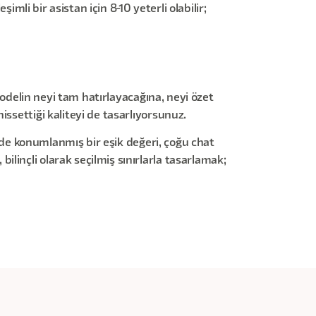
imli bir asistan için 8-10 yeterli olabilir;
 Modelin neyi tam hatırlayacağına, neyi özet
ssettiği kaliteyi de tasarlıyorsunuz.
yerde konumlanmış bir eşik değeri, çoğu chat
linçli olarak seçilmiş sınırlarla tasarlamak;