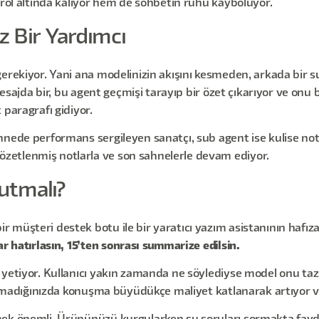
trol altında kalıyor hem de sohbetin ruhu kayboluyor.
z Bir Yardımcı
erekiyor. Yani ana modelinizin akışını kesmeden, arkada bir su
 mesajda bir, bu agent geçmişi tarayıp bir özet çıkarıyor ve onu
 paragrafı gidiyor.
hnede performans sergileyen sanatçı, sub agent ise kulise notl
zetlenmiş notlarla ve son sahnelerle devam ediyor.
utmalı?
müşteri destek botu ile bir yaratıcı yazım asistanının hafıza
r hatırlasın, 15’ten sonrası summarize edilsin.
yetiyor. Kullanıcı yakın zamanda ne söylediyse model onu tazeli
 koymadığınızda konuşma büyüdükçe maliyet katlanarak artıyor 