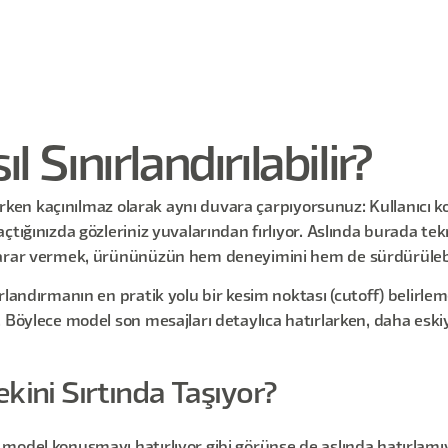
 Sınırlandırılabilir?
irirken kaçınılmaz olarak aynı duvara çarpıyorsunuz: Kullanıc
çtığınızda gözleriniz yuvalarından fırlıyor. Aslında burada tek
arar vermek, ürününüzün hem deneyimini hem de sürdürülebilir
rlandırmanın en pratik yolu bir kesim noktası (cutoff) belirle
 Böylece model son mesajları detaylıca hatırlarken, daha eskiy
ini Sırtında Taşıyor?