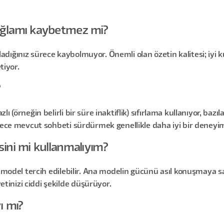
ağlamı kaybetmez mi?
ığınız sürece kaybolmuyor. Önemli olan özetin kalitesi; iyi k
iyor.
?
(örneğin belirli bir süre inaktiflik) sıfırlama kullanıyor, bazılar
ürece mevcut sohbeti sürdürmek genellikle daha iyi bir deneyim
ini mi kullanmalıyım?
 model tercih edilebilir. Ana modelin gücünü asıl konuşmaya sak
inizi ciddi şekilde düşürüyor.
ı mı?