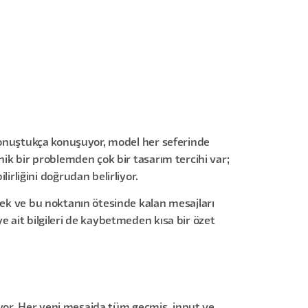
ı konuştukça konuşuyor, model her seferinde
nik bir problemden çok bir tasarım tercihi var;
liğini doğrudan belirliyor.
mek ve bu noktanın ötesinde kalan mesajları
e ait bilgileri de kaybetmeden kısa bir özet