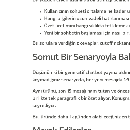
Bu yüzden erken aşamada bir strateji belirle
Kullanıcının sohbeti ortalama ne kadar 
Hangi bilgilerin uzun vadeli hatırlanması
Özet üretimini hangi sıklıkta tetiklemek
Yeni bir sohbetin başlaması için nasıl bir
Bu sorulara verdiğiniz cevaplar, cutoff noktanız
Somut Bir Senaryoyla Ba
Düşünün ki bir generatif chatbot yayına aldını
koymadığınız senaryoda, her yeni mesajda 120
Aynı ürünü, son 15 mesajı ham tutan ve öncesin
birlikte tek paragraflık bir özet alıyor. Konu
seyrediyor.
Bu, üründe daha ilk günden alabileceğiniz en 