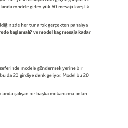
yor. Her yeni mesajda tüm geçmiş, input ve
 planda modele giden yük 60 mesaja karşılık
diğinizde her tur artık gerçekten pahalıya
rede başlamalı?
ve
model kaç mesaja kadar
r seferinde modele göndermek yerine bir
; bu da 20 girdiye denk geliyor. Model bu 20
a planda çalışan bir başka mekanizma onları