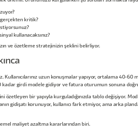
mek önemli. Ürününüzü kurgularken şu soruları sormakta fayd
uzuyor?
 gerçekten kritik?
 istiyorsunuz?
 sinyal kullanacaksınız?
ın ve özetleme stratejinizin şeklini belirliyor.
kınca
z. Kullanıcılarınız uzun konuşmalar yapıyor, ortalama 40-60 me
 kadar girdi modele gidiyor ve fatura oturumun sonuna doğru 
i özetleyen bir yapıyla kurguladığınızda tablo değişiyor. Mod
şmanın gidişatı korunuyor, kullanıcı fark etmiyor, ama arka pl
temel maliyet azaltma kararlarından biri.