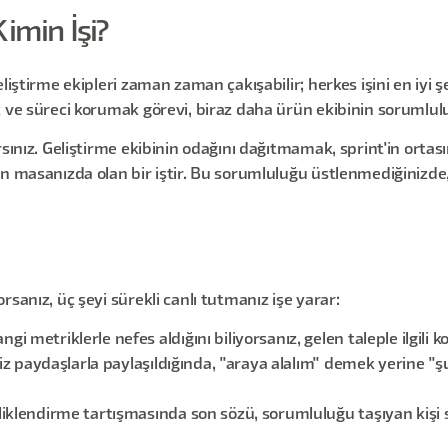
imin İşi?
liştirme ekipleri zaman zaman çakışabilir; herkes işini en iyi ş
k ve süreci korumak görevi, biraz daha ürün ekibinin sorumlul
rsınız. Geliştirme ekibinin odağını dağıtmamak, sprint'in ort
in masanızda olan bir iştir. Bu sorumluluğu üstlenmediğinizd
sanız, üç şeyi sürekli canlı tutmanız işe yarar:
 metriklerle nefes aldığını biliyorsanız, gelen taleple ilgili 
niz paydaşlarla paylaşıldığında, "araya alalım" demek yerine 
klendirme tartışmasında son sözü, sorumluluğu taşıyan kişi sö