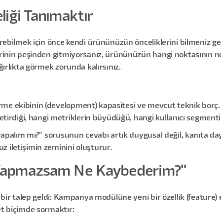
iği Tanımaktır
irebilmek için önce kendi ürününüzün önceliklerini bilmeniz ge
erinin peşinden gitmiyorsanız, ürününüzün hangi noktasının nef
ğırlıkta görmek zorunda kalırsınız.
tirme ekibinin (development) kapasitesi ve mevcut teknik borç.
tirdiği, hangi metriklerin büyüdüğü, hangi kullanıcı segmentin
 yapalım mı?" sorusunun cevabı artık duygusal değil, kanıta day
z iletişimin zeminini oluşturur.
 Yapmazsam Ne Kaybederim?"
i bir talep geldi: Kampanya modülüne yeni bir özellik (feature)
et biçimde sormaktır: