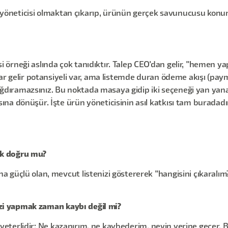
rün yöneticisi olmaktan çıkarıp, ürünün gerçek savunucusu konu
örneği aslında çok tanıdıktır. Talep CEO'dan gelir, "hemen ya
r gelir potansiyeli var, ama listemde duran ödeme akışı (payme
 sığdıramazsınız. Bu noktada masaya gidip iki seçeneği yan ya
na dönüşür. İşte ürün yöneticisinin asıl katkısı tam buradadı
ek doğru mu?
 güçlü olan, mevcut listenizi göstererek "hangisini çıkaralı
lizi yapmak zaman kaybı değil mi?
me yeterlidir: Ne kazanırım, ne kaybederim, neyin yerine geçer.