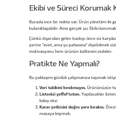
Ekibi ve Süreci Korumak K
Burada ince bir nokta var. Ürün yönetimi ile ge
bulanıklaşabilir. Ama gerçek şu: Ekibi koruma
Çünkü dışarıdan gelen baskıyı önce siz karşıla
yerine "evet, ama şu pahasına" diyebilmek siz
motivasyonu hem ürünün kalitesini zedeler.
Pratikte Ne Yapmalı?
Bu yaklaşımı günlük çalışmanıza taşımak istiyor
Veri takibini bırakmayın.
Ürününüzün hangi
Listenizi şeffaf tutun.
Yapılacaklar liste
kolay olur.
Karar yetkisini doğru yere bırakın.
Önceli
masaya koymak.