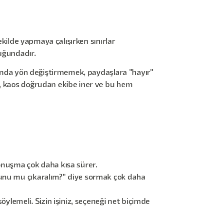
ekilde yapmaya çalışırken sınırlar
uğundadır.
asında yön değiştirmemek, paydaşlara "hayır"
e, kaos doğrudan ekibe iner ve bu hem
konuşma çok daha kısa sürer.
"şunu mu çıkaralım?" diye sormak çok daha
ylemeli. Sizin işiniz, seçeneği net biçimde