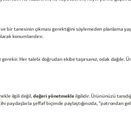
ır ve bir tanesinin çıkması gerektiğini söylemeden planlama ya
larak konumlandırır.
z gerekir. Her talebi doğrudan ekibe taşırsanız, odak dağılır. Ü
le ilgili değil,
değeri yönetmekle
ilgilidir. Ürününüzü tanıdığ
cihi paydaşlarla şeffaf biçimde paylaştığınızda, "patrondan geld