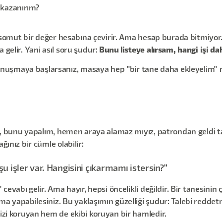
 kazanırım?
p somut bir değer hesabına çevirir. Ama hesap burada bitmiyor. Ç
 gelir. Yani asıl soru şudur:
Bunu listeye alırsam, hangi işi d
nuşmaya başlarsanız, masaya hep "bir tane daha ekleyelim" 
cil, bunu yapalım, hemen araya alamaz mıyız, patrondan geldi 
ğınız bir cümle olabilir:
u işler var. Hangisini çıkarmamı istersin?"
 cevabı gelir. Ama hayır, hepsi öncelikli değildir. Bir tanesinin
ma yapabilesiniz. Bu yaklaşımın güzelliği şudur: Talebi reddet
sizi koruyan hem de ekibi koruyan bir hamledir.