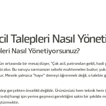
il Talepleri Nasıl Yöne
pleri Nasıl Yönetiyorsunuz?
Gün ortasında bir mesaj düşer, "Çok acil, patrondan geldi, hadi
 gibi olur. Bu soruyu sormanızın sebebi muhtemelen budur; yuka
dur. Mesele yalnızca "hayır" demeyi öğrenmek değil, o talebin
lep gerçekten öncelikli değildir. Ürününüzü hem teknik hem iş
(to-do) hangi işin yerine geçmesi gerektiğini sakin bir şekilde m
ştürmektir.