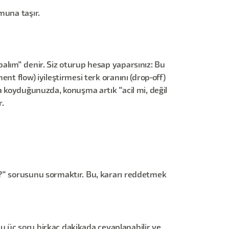
muna taşır.
palım" denir. Siz oturup hesap yaparsınız: Bu
nt flow) iyileştirmesi terk oranını (drop-off)
na koyduğunuzda, konuşma artık "acil mi, değil
r.
m?" sorusunu sormaktır. Bu, kararı reddetmek
 Bu üç soru birkaç dakikada cevaplanabilir ve