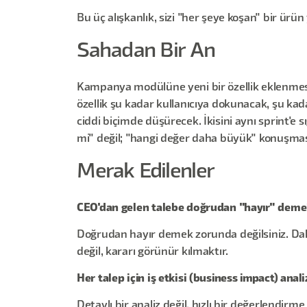
Bu üç alışkanlık, sizi "her şeye koşan" bir ü
Sahadan Bir An
Kampanya modülüne yeni bir özellik eklenmesi 
özellik şu kadar kullanıcıya dokunacak, şu kada
ciddi biçimde düşürecek. İkisini aynı sprint'e
mi" değil; "hangi değer daha büyük" konuşması
Merak Edilenler
CEO'dan gelen talebe doğrudan "hayır" dem
Doğrudan hayır demek zorunda değilsiniz. Daha
değil, kararı görünür kılmaktır.
Her talep için iş etkisi (business impact) ana
Detaylı bir analiz değil, hızlı bir değerlendir