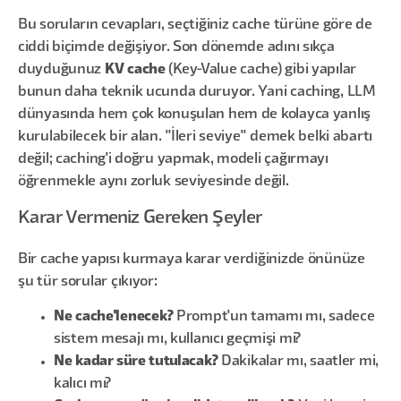
Bu soruların cevapları, seçtiğiniz cache türüne göre de
ciddi biçimde değişiyor. Son dönemde adını sıkça
duyduğunuz
KV cache
(Key-Value cache) gibi yapılar
bunun daha teknik ucunda duruyor. Yani caching, LLM
dünyasında hem çok konuşulan hem de kolayca yanlış
kurulabilecek bir alan. "İleri seviye" demek belki abartı
değil; caching'i doğru yapmak, modeli çağırmayı
öğrenmekle aynı zorluk seviyesinde değil.
Karar Vermeniz Gereken Şeyler
Bir cache yapısı kurmaya karar verdiğinizde önünüze
şu tür sorular çıkıyor:
Ne cache'lenecek?
Prompt'un tamamı mı, sadece
sistem mesajı mı, kullanıcı geçmişi mi?
Ne kadar süre tutulacak?
Dakikalar mı, saatler mi,
kalıcı mı?