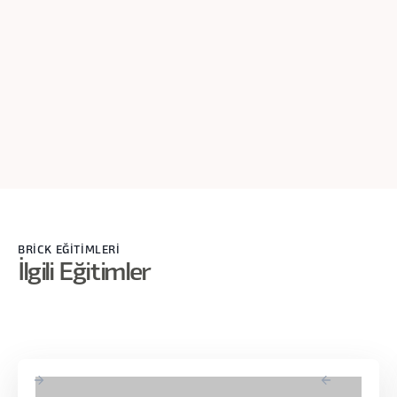
Cache yapısı harbiden biraz ileri seviye bir konu. Cache
kesinlikle kullanılabilir. KV cache falan diye. Caching ileri bir
konu.
BRİCK EĞİTİMLERİ
İlgili Eğitimler