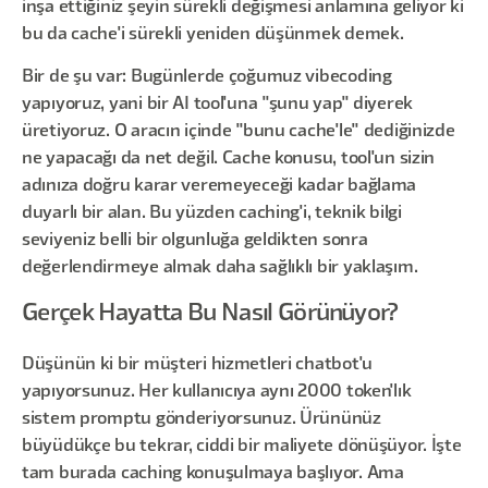
inşa ettiğiniz şeyin sürekli değişmesi anlamına geliyor ki
bu da cache'i sürekli yeniden düşünmek demek.
Bir de şu var: Bugünlerde çoğumuz vibecoding
yapıyoruz, yani bir AI tool'una "şunu yap" diyerek
üretiyoruz. O aracın içinde "bunu cache'le" dediğinizde
ne yapacağı da net değil. Cache konusu, tool'un sizin
adınıza doğru karar veremeyeceği kadar bağlama
duyarlı bir alan. Bu yüzden caching'i, teknik bilgi
seviyeniz belli bir olgunluğa geldikten sonra
değerlendirmeye almak daha sağlıklı bir yaklaşım.
Gerçek Hayatta Bu Nasıl Görünüyor?
Düşünün ki bir müşteri hizmetleri chatbot'u
yapıyorsunuz. Her kullanıcıya aynı 2000 token'lık
sistem promptu gönderiyorsunuz. Ürününüz
büyüdükçe bu tekrar, ciddi bir maliyete dönüşüyor. İşte
tam burada caching konuşulmaya başlıyor. Ama