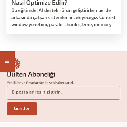
Nasıl Optimize Edilir?
Bu eğitimde, AI destekli ürün geliştirirken perde
arkasında çalışan sistemleri inceleyeceğiz. Context
window yönetimi, paralel chunk işleme, memory
stratejileri, orchestration yapıları ve farklı design
pattern seçimleri gibi konuları; teorik anlatımdan
çok gerçek ürün senaryoları üzerinden ele
alacağız.
Bülten Aboneliği
Yenilikler ve fırsatlardan ilk sen haberdar ol.