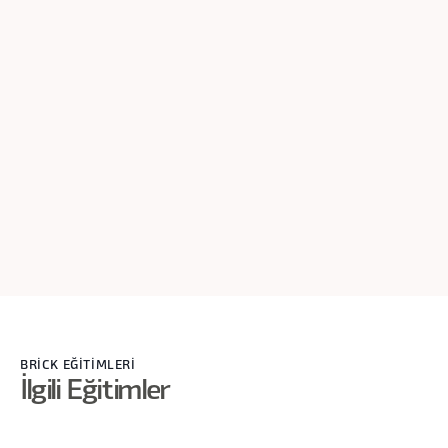
Transkript
Hocam ben olsam gider loglara bakardım. Loglardan monitör
ederdim. Belki ekran, o tool’lar kullanılıyorsa da eklenebilir.
Bir de belki user interview’lar ya da kullanabilirlik testleri
yapılabilir.
BRİCK EĞİTİMLERİ
İlgili Eğitimler