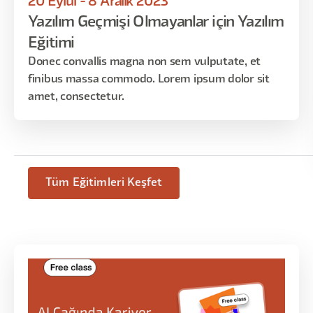
20 Eylül - 8 Aralık 2023
ve inputlarını sizin bildiğiniz bir işi siz yapabiliyor oldunuz.
Yazılım Geçmişi Olmayanlar için Yazılım
Dikkat etseniz böyle şey demedim yani. Şu tool'u çok güzel
Eğitimi
kullanırsanız olursunuz. Şu tool'u kullanınca olacak. Şimdi
Cloud herkes kullanıyor. Birileri de herkes hemen Cloud'un
Donec convallis magna non sem vulputate, et
arkasından gitti.
finibus massa commodo. Lorem ipsum dolor sit
amet, consectetur.
Tüm Eğitimleri Keşfet