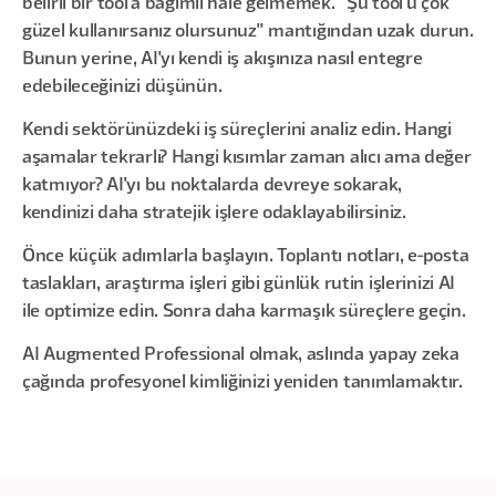
belirli bir tool'a bağımlı hale gelmemek. "Şu tool'u çok
güzel kullanırsanız olursunuz" mantığından uzak durun.
Bunun yerine, AI'yı kendi iş akışınıza nasıl entegre
edebileceğinizi düşünün.
Kendi sektörünüzdeki iş süreçlerini analiz edin. Hangi
aşamalar tekrarlı? Hangi kısımlar zaman alıcı ama değer
katmıyor? AI'yı bu noktalarda devreye sokarak,
kendinizi daha stratejik işlere odaklayabilirsiniz.
Önce küçük adımlarla başlayın. Toplantı notları, e-posta
taslakları, araştırma işleri gibi günlük rutin işlerinizi AI
ile optimize edin. Sonra daha karmaşık süreçlere geçin.
AI Augmented Professional olmak, aslında yapay zeka
çağında profesyonel kimliğinizi yeniden tanımlamaktır.