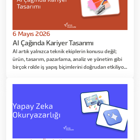
6 Mayıs 2026
AI Çağında Kariyer Tasarımı
AI artık yalnızca teknik ekiplerin konusu değil;
ürün, tasarım, pazarlama, analiz ve yönetim gibi
birçok rolde iş yapış biçimlerini doğrudan etkiliyor.
Bu eğitimde, yapay zekânın kariyerin üzerindeki
etkisini daha net okumayı; kendi rolünü
otomasyon, güçlendirme ve insan katkısı
açısından yeniden değerlendirmeyi ele alacağız.
Amaç, AI çağında nerede değer üreteceğini daha
iyi görmek ve bunu somut bir gelişim planına
dönüştürmek.