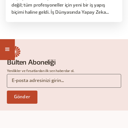
değil; tüm profesyoneller için yeni bir iş yapış
biçimi haline geldi. İş Dünyasında Yapay Zeka
Okuryazarlığı eğitimi, yapay zekayı doğru
anlamak, iş süreçlerinde nerede ve nasıl
kullanılacağını görmek ve değişen iş dünyasına
uyum sağlamak isteyen herkes için tasarlandı.
Bülten Aboneliği
Yenilikler ve fırsatlardan ilk sen haberdar ol.