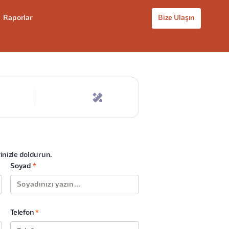
Raporlar
Bize Ulaşın
rinizle doldurun.
Soyad
*
Telefon
*