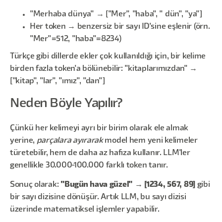
"Merhaba dünya" → ["Mer", "haba", " dün", "ya"]
Her token → benzersiz bir sayı ID'sine eşlenir (örn.
"Mer"=512, "haba"=8234)
Türkçe gibi dillerde ekler çok kullanıldığı için, bir kelime
birden fazla token'a bölünebilir: "kitaplarımızdan" →
["kitap", "lar", "ımız", "dan"]
Neden Böyle Yapılır?
Çünkü her kelimeyi ayrı bir birim olarak ele almak
yerine,
parçalara ayırarak
model hem yeni kelimeler
türetebilir, hem de daha az hafıza kullanır. LLM'ler
genellikle 30.000-100.000 farklı token tanır.
Sonuç olarak:
"Bugün hava güzel" → [1234, 567, 89]
gibi
bir sayı dizisine dönüşür. Artık LLM, bu sayı dizisi
üzerinde matematiksel işlemler yapabilir.