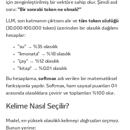
için zenginleştirilmiş bir vektöre sahip olur. Şimdi asıl
soru:
"Bir sonraki token ne olmalı?"
LLM, son katmanın çıktısını alır ve
tüm token sözlüğü
(30.000-100.000 token) üzerinden bir olasılık dağılımı
hesaplar:
"su" → %35 olasılık
"limonata" → %18 olasılık
"çay" → %12 olasılık
"kitap" → %0.01 olasılık
Bu hesaplama,
softmax
adı verilen bir matematiksel
fonksiyonla yapılır. Softmax, ham sayısal puanları 0-1
arasında olasılıklara çevirir ve toplamları %100 olur.
Kelime Nasıl Seçilir?
Model, en yüksek olasılıklı kelimeyi
doğrudan seçmez.
Bunun yerine: