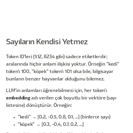
Sayıların Kendisi Yetmez
Token ID'leri (512, 8234 gibi) sadece etiketlerdir;
aralarında hiçbir anlam ilişkisi yoktur. Örneğin "kedi"
token'ı 100, "köpek" token'ı 101 olsa bile, bilgisayar
bunların benzer hayvanlar olduğunu bilemez.
LLM'in anlamları öğrenebilmesi için, her token'ı
embedding
adı verilen çok boyutlu bir vektöre (sayı
listesine) dönüştürür. Örneğin:
"kedi" → [0.2, -0.5, 0.8, 0.1, …] (binlerce sayı)
"köpek" → [0.3, -0.4, 0.7, 0.2, …]