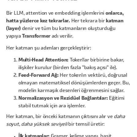
Bir LLM, attention ve embedding işlemlerini
onlarca,
hatta yüzlerce kez tekrarlar.
Her tekrara bir
katman
(layer)
denir ve tüm bu katmanların oluşturduğu
yapıya
Transformer
adı verilir.
Her katman şu adımları gerçekleştirir:
Multi-Head Attention:
Token'lar birbirine bakar,
ilişkiler kurulur (birden fazla "bakış açısı" ile).
Feed-Forward Ağ:
Her token'ın vektörü, doğrusal
olmayan matematiksel dönüşümlerden geçer. Bu,
modelin karmaşık desenleri öğrenmesini sağlar.
Normalizasyon ve Rezidüel Bağlantılar:
Eğitimi
stabil tutmak için ara işlemler.
Her katman, bir önceki katmanın çıktısını alır ve
daha
soyut, daha yüksek seviyeli
bir temsil üretir:
İlk katmanlar:
Gramer, kelime yapısı, basit