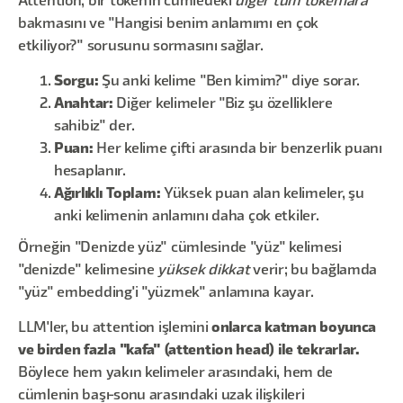
Attention, bir token'ın cümledeki
diğer tüm token'lara
bakmasını ve "Hangisi benim anlamımı en çok
etkiliyor?" sorusunu sormasını sağlar.
Sorgu:
Şu anki kelime "Ben kimim?" diye sorar.
Anahtar:
Diğer kelimeler "Biz şu özelliklere
sahibiz" der.
Puan:
Her kelime çifti arasında bir benzerlik puanı
hesaplanır.
Ağırlıklı Toplam:
Yüksek puan alan kelimeler, şu
anki kelimenin anlamını daha çok etkiler.
Örneğin "Denizde yüz" cümlesinde "yüz" kelimesi
"denizde" kelimesine
yüksek dikkat
verir; bu bağlamda
"yüz" embedding'i "yüzmek" anlamına kayar.
LLM'ler, bu attention işlemini
onlarca katman boyunca
ve birden fazla "kafa" (attention head) ile tekrarlar.
Böylece hem yakın kelimeler arasındaki, hem de
cümlenin başı-sonu arasındaki uzak ilişkileri