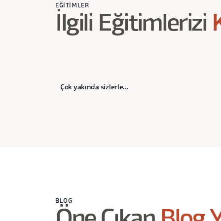
EĞITIMLER
İlgili Eğitimlerizi
Çok yakında sizlerle...
BLOG
Öne Çıkan
Blog Y