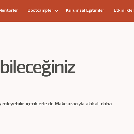
Mentörler
Bootcampler
Kurumsal Eğitimler
Etkinlikle
ileceğiniz
imleyebilir, içeriklerle de
Make
aracıyla alakalı daha