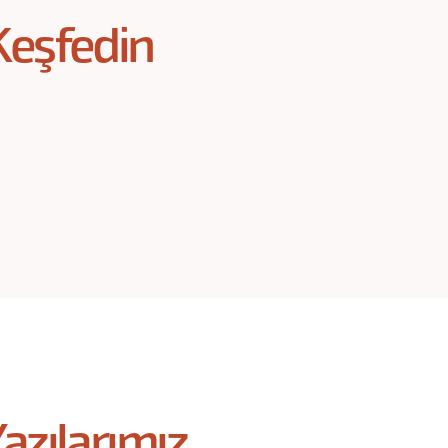
Keşfedin
azılarımız