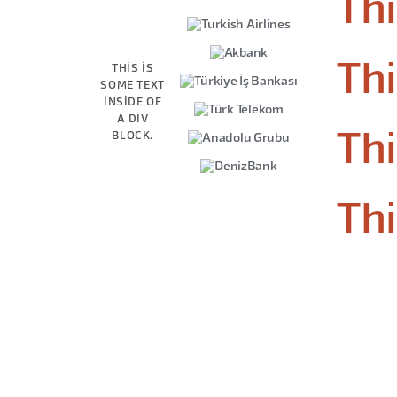
Thi
Thi
THIS IS
SOME TEXT
INSIDE OF
A DIV
BLOCK.
Thi
Thi