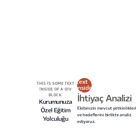
This
is
some
text
THIS IS SOME TEXT
inside
INSIDE OF A DIV
of a
BLOCK.
İhtiyaç Analizi
div
Kurumunuza
block.
Ekibinizin mevcut yetkinlikler
Özel Eğitim
ve hedeflerini birlikte analiz
Yolculuğu
ediyoruz.