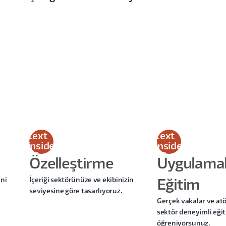
This
This
is
is
some
some
text
text
inside
inside
of a
of a
Özelleştirme
Uygulamal
div
div
block.
block.
ini
İçeriği sektörünüze ve ekibinizin
Eğitim
seviyesine göre tasarlıyoruz.
Gerçek vakalar ve atö
sektör deneyimli eği
öğreniyorsunuz.