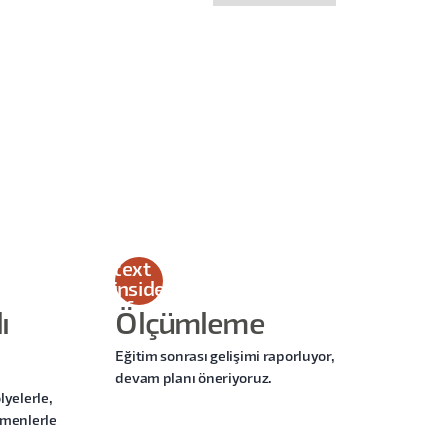
This
is
some
text
inside
of a
ı
Ölçümleme
div
block.
Eğitim sonrası gelişimi raporluyor,
devam planı öneriyoruz.
lyelerle,
tmenlerle