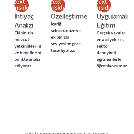
text
text
text
inside
inside
inside
of a
of a
of a
İhtiyaç
Özelleştirme
Uygulamalı
div
div
div
İçeriği
Analizi
Eğitim
block.
block.
block.
sektörünüze ve
Ekibinizin
Gerçek vakalar
ekibinizin
mevcut
ve atölyelerle,
seviyesine göre
yetkinliklerini
sektör
tasarlıyoruz.
ve hedeflerini
deneyimli
birlikte analiz
eğitmenlerle
ediyoruz.
öğreniyorsunuz.