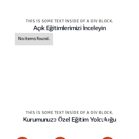
THIS IS SOME TEXT INSIDE OF A DIV BLOCK.
Açık Eğitimlerimizi İnceleyin
No items found.
THIS IS SOME TEXT INSIDE OF A DIV BLOCK.
Kurumunuza Özel Eğitim Yolculuğu
This
This
This
is
is
is
some
some
some