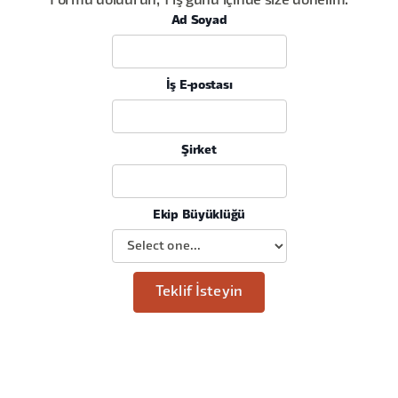
Formu doldurun, 1 iş günü içinde size dönelim.
Ad Soyad
İş E-postası
Şirket
Ekip Büyüklüğü